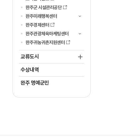
완주군 시설관리공단
완주미래행복센터
완주경제센터
완주관광체육마케팅센터
완주귀농귀촌지원센터
교류도시
수상내역
완주 명예군민