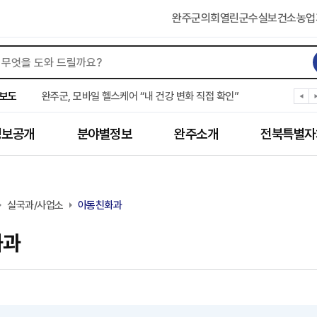
완주군의회
열린군수실
보건소
농업
완주군 청소년, 초록우산 지원으로 치과 치료
완주군, 읍·면별 의료 환경 다각도 진단한다
보도
완주군, 모바일 헬스케어 “내 건강 변화 직접 확인”
완주군 “여름휴가철 청소년 안전 지킨다”
완주 청소년, 삼성 임직원 만나 미래 진로 그린다
정보공개
분야별정보
완주소개
전북특별자
전북은행, 완주군에 ‘시원키트’ 60세트 기탁
㈜새눈, 완주군에 성금 1,000만 원 기탁
완주 봉동읍, 희망나눔가게·행복빨래방 만족도 조사
유희태 완주군수, 친환경 농업인 현장 목소리 경청
실국과/사업소
완주 미래라이온스, 경로당 냉장고 후원
아동친화과
화과