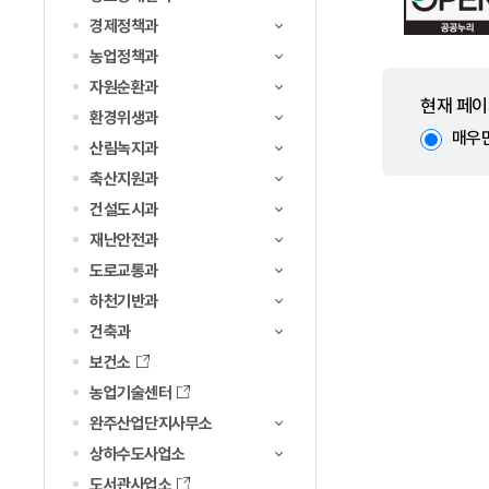
경제정책과
농업정책과
자원순환과
현재 페이
환경위생과
매우
산림녹지과
축산지원과
건설도시과
재난안전과
도로교통과
하천기반과
건축과
보건소
농업기술센터
완주산업단지사무소
상하수도사업소
도서관사업소