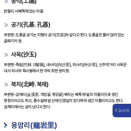
공덕(工德)
반월리 서북쪽에 있는 마을.
공기(孔基. 孔器)
부분명-도롱골 공기는 지형이 공기(空器)와 같다고 한다. 도롱골은 돌아 앉아 있는
골짜기의 뜻.
사옥(沙玉)
부분명-죽림(竹林. 대밭뜸), 내사리(內沙里), 외사리(外沙里), 신주막거리 사옥은
내사 외사와 옥녀봉에서 한 자씩 취한 분리명.
북치(北峙. 북재)
부분명-금계리(金溪里. 개양골. 계양골) 북치는 북쪽 재 밑의 마을이므로 생긴
명칭이라고도 하고, 풍수설에 앞 산에 인경날이 있다하여 생긴 이름이라고도 한다.
금계리에서는 금이 났다고 한다.
QUICK
용암리(龍岩里)