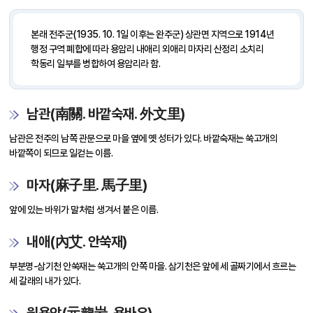
본래 전주군(1935. 10. 1일 이후는 완주군) 상관면 지역으로 1914년
행정 구역 폐합에 따라 용암리 내애리 외애리 마자리 산정리 소치리
학동리 일부를 병합하여 용암리라 함.
남관(南關. 바깥숙재. 外文里)
남관은 전주의 남쪽 관문으로 마을 옆에 옛 성터가 있다. 바깥숙재는 쑥고개의
바깥쪽이 되므로 일컫는 이름.
마자(麻子里. 馬子里)
앞에 있는 바위가 말처럼 생겨서 붙은 이름.
내애(內艾. 안쑥재)
부분명-삼기천 안쑥재는 쑥고개의 안쪽 마을. 삼기천은 앞에 세 골짜기에서 흐르는
세 갈래의 내가 있다.