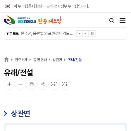
본문 바로가기
이 누리집은 대한민국 공식 전자정부 누리집입니다.
완주군, ‘수의계약 총량제’ 개편 운영
완주군 청소년, 초록우산 지원으로 치과 치료
완주군, 읍·면별 의료 환경 다각도 진단한다
언론보도
완주군, 모바일 헬스케어 “내 건강 변화 직접 확인”
완주군 “여름휴가철 청소년 안전 지킨다”
완주 청소년, 삼성 임직원 만나 미래 진로 그린다
전북은행, 완주군에 ‘시원키트’ 60세트 기탁
완주소개
읍·면 안내
상관면
유래/전설
㈜새눈, 완주군에 성금 1,000만 원 기탁
유래/전설
완주 봉동읍, 희망나눔가게·행복빨래방 만족도 조사
유희태 완주군수, 친환경 농업인 현장 목소리 경청
상관면