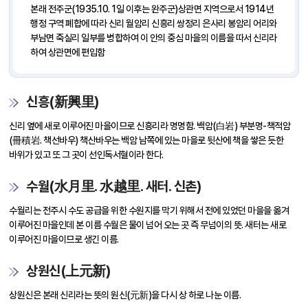
본래 전주군(1935.10. 1일 이후는 완주군)상관면 지역으로서 1914년
행정 구역 폐합에 따라 신리 월암리 신흥리 쌍정리 은사리 봉암리 어리와
부남면 죽실리 일부를 병합하여 이 안의 중심 마을의 이름을 따서 신리라
하여 상관면에 편입함
신흥(新興里)
신리 옆에 새로 이루어진 마을이므로 신흥리라 명명함. 백암(白岩) 부분명-책적암
(冊積岩. 책선바우) 책산바우는 백암 남쪽에 있는 마을로 뒷산에 책을 쌓은 듯한
바위가 있고 또 그 곳이 선인독서혈이라 한다.
수월(水月里. 水越里. 새터. 신촌)
수월리는 전주시 수도 공급을 위한 수원지를 막기 위해서 전에 있었던 마을을 옮겨
이루어진 마을인데 본 이름 수월은 물이 넘어 오는 곳 즉 무넘이의 뜻. 새터는 새로
이루어진 마을이므로 생긴 이름.
상원신(上元新)
상원신은 본래 신리라는 뜻의 원신(元新)을 다시 상 하로 나눈 이름.