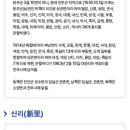
완주군 3읍 10면의 하나, 본래 전주군 지역으로 (1935.10.1일 이후는
완주군)남관진 위쪽이 되므로 상관면이라 하여 월암, 신흥, 쌍정, 은사,
봉암, 어두, 신리, 신덕, 마치, 정수, 대흥, 내신, 민목, 상성, 시월, 부흥,
의암, 묘동, 내정, 외정, 반월, 공덕, 공기, 내사, 외사, 죽리, 금계, 종현,
학동, 내애, 외애 마자, 용암, 산정, 소치 , 객사의 36개 동리를
관할하였다.
1914년 폐합에 따라 부남면의 사계, 교동, 한계, 병풍, 대성, 사대, 원당,
색장, 안적, 장전, 은석, 죽은, 죽실의 13개 리와 부동면, 오계 일부를
병합하여 상관면이라 하여 대성, 색장 신티, 마치, 용암, 의암, 죽림의
7개 리로 개편, 관할하다가 1983년 2월 15일 대성리와 색장리를
전주시에 넘겨줌.
동쪽은 진안군 성수면과 임실군 관촌면, 남쪽은 임실군, 관촌면, 북쪽은
소양면과 전주시에 닿음.
신리(新里)