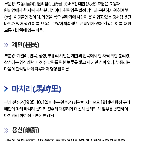
부분명-묘동(描洞), 원의암(元依岩. 옷바우), 대판(大板) 묘원은 묘동과
원의암에서 한 자씩 취한 분리명이다. 원위암은 법정 리명과 구분하기 위하여 ‘원
(元)’ 을 덧붙인 것이며, 의암을 북쪽 골짜기에 사람이 옷을 입고 있는 것처럼 생긴
바위가 있어 생긴 이름. 묘동은 고양이처럼 생긴 큰 바위가 있어 일컫는 이름. 대판은
묘동 서남쪽에 있는 마을.
계민(桂民)
부분명-계월리, 민목, 상성, 부흥리 계민은 계월과 민목에서 한 자씩 취한 분리명,
상성에는 임진왜란 때 전주 방위를 위한 보루를 쌓고 지 키던 성이 있다. 부흥리는
마을이 단시일내에 이루어져 명명된 이름.
마치리(馬峙里)
본래 전주군(1935. 10. 1일 이후는 완주군) 상관면 지역으로 1914년 행정 구역
폐합에 따라 마치리 신덕리 정수리 대흥리와 대신리 신리의 각 일부를 병합하여
마치리리 하여 상관면에 편입됨.
용신(龍新)