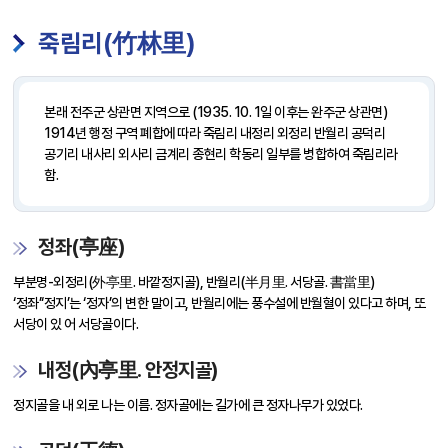
죽림리(竹林里)
본래 전주군 상관면 지역으로 (1935. 10. 1일 이후는 완주군 상관면)
1914년 행정 구역 폐합에 따라 죽림리 내정리 외정리 반월리 공덕리
공기리 내사리 외사리 금계리 종현리 학동리 일부를 병합하여 죽림리라
함.
정좌(亭座)
부분명-외정리(外亭里. 바깥정지골), 반월리(半月里. 서당골. 書當里)
‘정좌’‘정지’는 ‘정자’의 변한 말이고, 반월리에는 풍수설에 반월혈이 있다고 하며, 또
서당이 있 어 서당골이다.
내정(內亭里. 안정지골)
정지골을 내 외로 나는 이름. 정자골에는 길가에 큰 정자나무가 있었다.