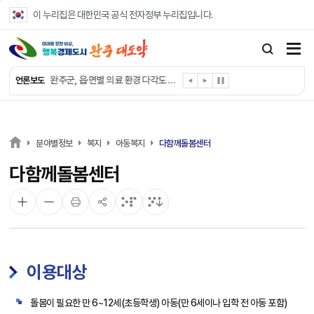
본문 바로가기
이 누리집은 대한민국 공식 전자정부 누리집입니다.
완주군, ‘수의계약 총량제’ 개편 운영
완주군 청소년, 초록우산 지원으로 치과 치료
완주군, 읍·면별 의료 환경 다각도 진단한다
언론보도
완주군, 모바일 헬스케어 “내 건강 변화 직접 확인”
완주군 “여름휴가철 청소년 안전 지킨다”
완주 청소년, 삼성 임직원 만나 미래 진로 그린다
전북은행, 완주군에 ‘시원키트’ 60세트 기탁
분야별정보
복지
아동복지
다함께돌봄센터
㈜새눈, 완주군에 성금 1,000만 원 기탁
다함께돌봄센터
완주 봉동읍, 희망나눔가게·행복빨래방 만족도 조사
유희태 완주군수, 친환경 농업인 현장 목소리 경청
이용대상
돌봄이 필요한 만 6~12세(초등학생) 아동(만 6세이나 입학 전 아동 포함)