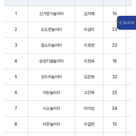
다
1
신기방기놀이터
김지예
15
함
께
QUICK
돌
2
도도한놀이터
이금미
23
봄
센
3
참소리놀이터
이호연
23
터
시
설
4
상상키움놀이터
이정욱
18
현
황
5
모두의놀이터
김은영
32
안
내
표
6
아란놀이터
고진옥
25
(
센
7
시소놀이터
이미양
34
터
명
,
8
라온놀이터
이길연
15
센