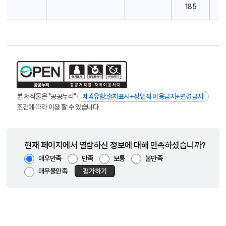
터
185
장
,
정
원
,
주
소
,
전
본 저작물은 "공공누리"
제4유형:출처표시+상업적 이용금지+변경금지
화
조건에 따라 이용 할 수 있습니다.
번
호
)
현재 페이지에서 열람하신 정보에 대해 만족하셨습니까?
매우만족
만족
보통
불만족
매우불만족
평가하기