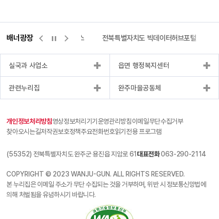
배너광장
측량바로처리센터
위택스
전북특별자치도 빅데이터허브포털
실국과 사업소
읍면 행정복지센터
관련누리집
완주마을공동체
개인정보처리방침
영상정보처리기기운영관리방침
이메일무단수집거부
찾아오시는길
저작권보호정책
주요전화번호
읽기전용 프로그램
(55352) 전북특별자치도 완주군 용진읍 지암로 61
대표전화
063-290-2114
COPYRIGHT © 2023 WANJU-GUN. ALL RIGHTS RESERVED.
본 누리집은 이메일 주소가 무단 수집되는 것을 거부하며, 위반 시 정보통신망법에
의해 처벌됨을 유념하시기 바랍니다.