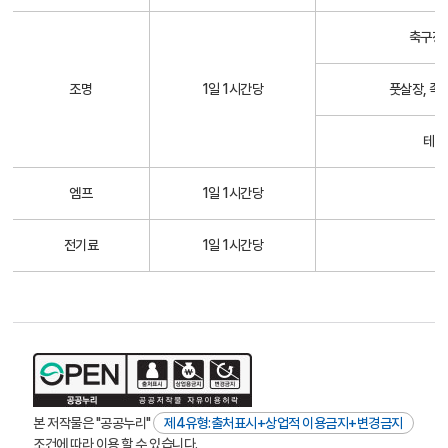
시
설
축구장,
사
용
조명
1일 1시간당
풋살장, 족
료
테니
엠프
1일 1시간당
전기료
1일 1시간당
본 저작물은 "공공누리"
제4유형:출처표시+상업적 이용금지+변경금지
조건에 따라 이용 할 수 있습니다.