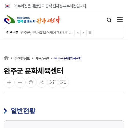
본문 바로가기
이 누리집은 대한민국 공식 전자정부 누리집입니다.
완주군, ‘수의계약 총량제’ 개편 운영
완주군 청소년, 초록우산 지원으로 치과 치료
완주군, 읍·면별 의료 환경 다각도 진단한다
완주군, 모바일 헬스케어 “내 건강 변화 직접 확인”
언론보도
완주군 “여름휴가철 청소년 안전 지킨다”
완주 청소년, 삼성 임직원 만나 미래 진로 그린다
전북은행, 완주군에 ‘시원키트’ 60세트 기탁
㈜새눈, 완주군에 성금 1,000만 원 기탁
분야별정보
체육/공원
완주군 문화체육센터
완주 봉동읍, 희망나눔가게·행복빨래방 만족도 조사
완주군 문화체육센터
유희태 완주군수, 친환경 농업인 현장 목소리 경청
일반현황