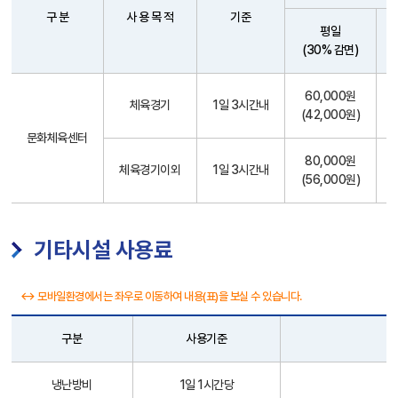
구 분
사 용 목 적
기준
평일
(30% 감면)
부
60,000원
대
체육경기
1일 3시간내
(42,000원)
시
설
문화체육센터
사
80,000원
체육경기이외
1일 3시간내
용
(56,000원)
료
기타시설 사용료
↔ 모바일환경에서는 좌우로 이동하여 내용(표)을 보실 수 있습니다.
구분
사용기준
기
냉난방비
1일 1시간당
타