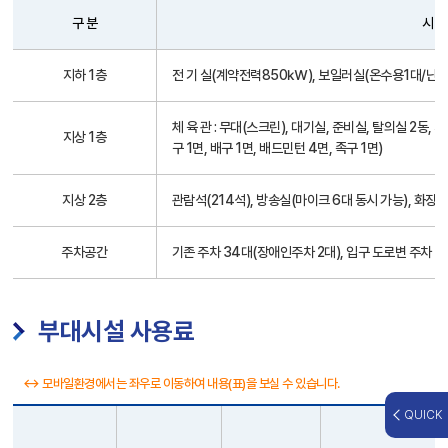
구 분
시 설
배
지하 1층
전 기 실(계약전력850㎾), 보일러실(온수용1대/난방
치
내
용
체 육 관 : 무대(스크린), 대기실, 준비실, 탈의실 2동,
지상 1층
구 1면, 배구 1면, 배드민턴 4면, 족구 1면)
지상 2층
관람석(214석), 방송실(마이크 6대 동시 가능), 화장실
주차공간
기존 주차 34대(장애인주차 2대), 입구 도로변 주차 1
부대시설 사용료
↔ 모바일환경에서는 좌우로 이동하여 내용(표)을 보실 수 있습니다.
QUICK
전 용