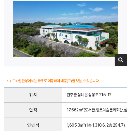
↔ 모바일환경에서는 좌우로 이동하여 내용(표)을 보실 수 있습니다.
완
위 치
완주군 삼례읍 삼봉로 215-12
주
군
문
면 적
17,662㎡(도서관,향토예술문화회관,실내
화
체
연 면 적
1,605.3㎡(1층 1,310.6, 2층 294.7)
육