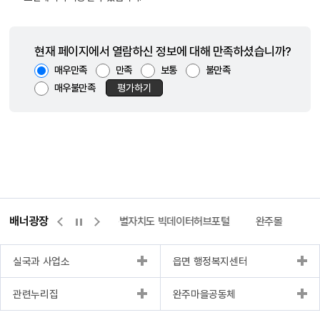
현재 페이지에서 열람하신 정보에 대해 만족하셨습니까?
매우만족
만족
보통
불만족
매우불만족
평가하기
배너광장
센터
위택스
전북특별자치도 빅데이터허브포털
완주몰
전
실국과 사업소
읍면 행정복지센터
관련누리집
완주마을공동체