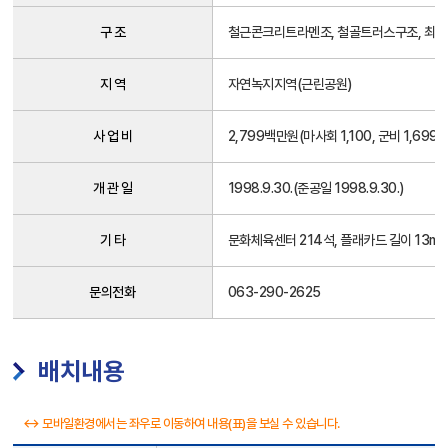
센
터
구 조
철근콘크리트라멘조, 철골트러스구조, 최고
일
반
지 역
자연녹지지역(근린공원)
현
황
사 업 비
2,799백만원(마사회 1,100, 군비 1,699)
개 관 일
1998.9.30.(준공일 1998.9.30.)
기 타
문화체육센터 214석, 플래카드 길이 13m
문의전화
063-290-2625
배치내용
↔ 모바일환경에서는 좌우로 이동하여 내용(표)을 보실 수 있습니다.