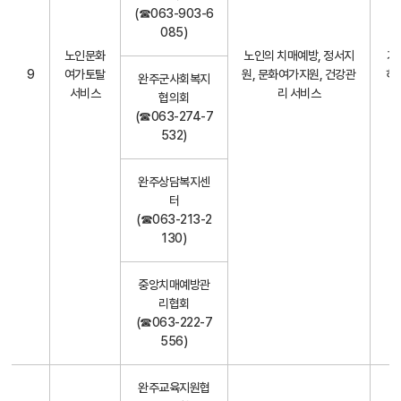
(☎063-903-6
085)
노인문화
노인의 치매예방, 정서지
기
9
여가토탈
원, 문화여가지원, 건강관
하
완주군사회복지
서비스
리 서비스
협의회
(☎063-274-7
532)
완주상담복지센
터
(☎063-213-2
130)
중앙치매예방관
리협회
(☎063-222-7
556)
완주교육지원협