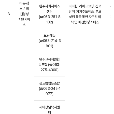
아동·청
완주사회서비스
리더십, 라이프코칭, 진로
기
소년 비
센터
탐색, 자기주도학습, 부모
하
8
전형성
(☎063-261-8
상담 등을 통한 자존감 회
초
지원서비
102)
복 및 비전형성 서비스
스
드림에듀
(☎063-714-3
801)
완주교육지원협
동조합 (☎063-
275-4300)
공드림협동조합
(☎063-242-1
077)
세아상담복지센
터