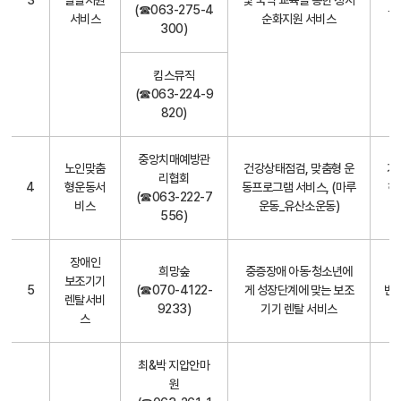
3
발달지원
및 국악 교육을 통한 정서
(☎063-275-4
부
서비스
순화지원 서비스
300)
킴스뮤직
(☎063-224-9
820)
중앙치매예방관
노인맞춤
건강상태점검, 맞춤형 운
기
리협회
4
형운동서
동프로그램 서비스, (마루
하
(☎063-222-7
비스
운동_유산소운동)
556)
장애인
희망숲
중증장애 아동·청소년에
만
보조기기
5
(☎070-4122-
게 성장단계에 맞는 보조
변,
렌탈서비
9233)
기기 렌탈 서비스
스
최&박 지압안마
원