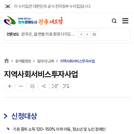
본문 바로가기
이 누리집은 대한민국 공식 전자정부 누리집입니다.
완주군, ‘수의계약 총량제’ 개편 운영
완주군 청소년, 초록우산 지원으로 치과 치료
완주군, 읍·면별 의료 환경 다각도 진단한다
언론보도
완주군, 모바일 헬스케어 “내 건강 변화 직접 확인”
완주군 “여름휴가철 청소년 안전 지킨다”
완주 청소년, 삼성 임직원 만나 미래 진로 그린다
전북은행, 완주군에 ‘시원키트’ 60세트 기탁
분야별정보
일자리/교육
지역사회서비스투자사업
㈜새눈, 완주군에 성금 1,000만 원 기탁
지역사회서비스투자사업
완주 봉동읍, 희망나눔가게·행복빨래방 만족도 조사
유희태 완주군수, 친환경 농업인 현장 목소리 경청
신청대상
기준 중위 소득 120~150% 이하 아동, 청소년 및 노인 장애인