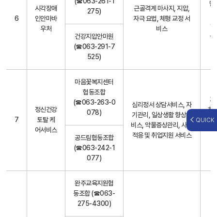
(☎063-261-1
만
시각장애
근골격계 마사지, 지압,
275)
변
6
인안마바
자극 요법, 체형 교정 서
환
우처
비스
도
건강지압안마원
(☎063-291-7
525)
마음꽃복지센터
협동조합
기
(☎063-263-0
심리정서 상담서비스, 자
정신건강
하 
078)
기관리, 일상생활 향상서
7
토탈 케
중
QUICK
비스, 약물증상관리, 사회
어서비스
정
적응 및 취업지원 서비스
공드림협동조합
(☎063-242-1
077)
완주교육지원협
동조합 (☎063-
275-4300)