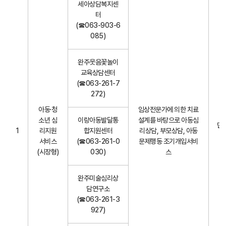
세아상담복지센
원
터
내
(☎063-903-6
용
085)
(
사
업
완주웃음꽃놀이
명
교육상담센터
,
(☎063-261-7
제
272)
공
아동·청
임상전문가에 의한 치료
기
소년 심
이랑아동발달통
설계를 바탕으로 아동심
관
만1
1
리지원
합지원센터
리상담, 부모상담, 아동
,
서비스
(☎063-261-0
문제행동 조기개입서비
서
(시장형)
030)
스
비
스
내
완주미술심리상
용
담연구소
,
(☎063-261-3
서
927)
비