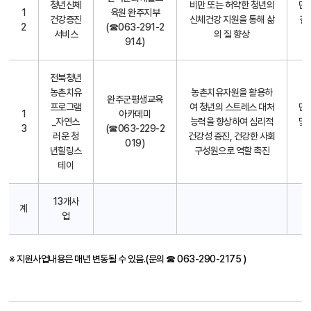
청년신체
비만 또는 허약한 청년의
만1
1
육원 완주지부
건강증진
신체건강 지원을 통해 삶
결과
2
(☎063-291-2
서비스
의 질 향상
914)
전북청년
농촌치유
농촌치유자원을 활용하
완주군평생교육
프로그램
여 청년의 스트레스 대처
만1
1
아카데미
_자연스
능력을 향상하여 심리적
및
3
(☎063-229-2
러운 청
건강성 증진, 건강한 사회
019)
년힐링스
구성원으로 역할 촉진
테이
13개사
계
업
※ 지원사업내용은 매년 변동될 수 있음.(문의 ☎ 063-290-2175 )