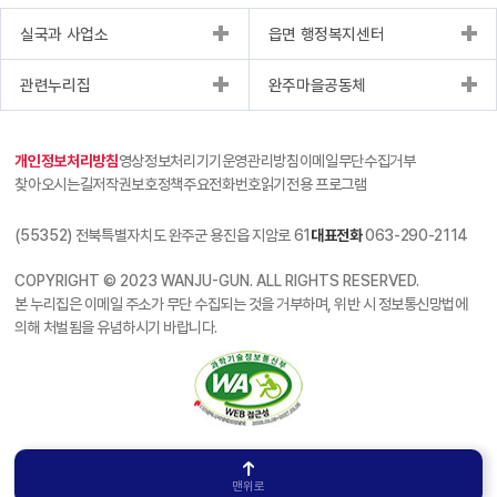
실국과 사업소
읍면 행정복지센터
관련누리집
완주마을공동체
개인정보처리방침
영상정보처리기기운영관리방침
이메일무단수집거부
찾아오시는길
저작권보호정책
주요전화번호
읽기전용 프로그램
(55352) 전북특별자치도 완주군 용진읍 지암로 61
대표전화
063-290-2114
COPYRIGHT © 2023 WANJU-GUN. ALL RIGHTS RESERVED.
본 누리집은 이메일 주소가 무단 수집되는 것을 거부하며, 위반 시 정보통신망법에
의해 처벌됨을 유념하시기 바랍니다.
맨위로