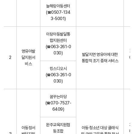
스
늘해랑아동센터
대
(☎0507-134
상
3-5001)
,
정
부
이랑아동발달통
지
합지원센터
원
(☎063-261-0
영유아발
기
금
030)
발달지연 영유아에 대한
2
달지원서
하
,
통합적 조기 중재 서비스
비스
본
킹스디오시
인
(☎063-261-0
부
030)
담
금
)
꿈꾸는마당
(☎070-7527-
6409)
완주교육지원협
기
아동정서
아동·청소년 대상 클래식
동조합
하,