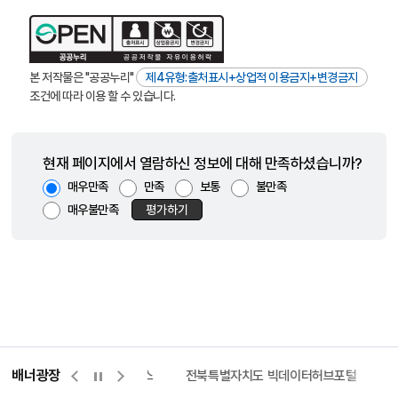
본 저작물은 "공공누리"
제4유형:출처표시+상업적 이용금지+변경금지
조건에 따라 이용 할 수 있습니다.
현재 페이지에서 열람하신 정보에 대해 만족하셨습니까?
매우만족
만족
보통
불만족
매우불만족
평가하기
배너광장
측량바로처리센터
위택스
전북특별자치도 빅데이터허브포털