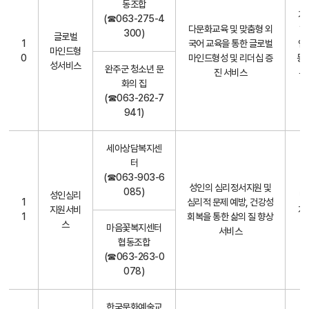
동조합
기
(☎063-275-4
다문화교육 및 맞춤형 외
하
300)
글로벌
1
국어 교육을 통한 글로벌
연
마인드형
0
마인드형성 및 리더십 증
등
성서비스
완주군 청소년 문
진 서비스
우
화의 집
(☎063-262-7
941)
세아상담복지센
터
(☎063-903-6
성인의 심리정서지원 및
085)
성인심리
만
1
심리적 문제 예방, 건강성
지원서비
지
1
회복을 통한 삶의 질 향상
스
마음꽃복지센터
서비스
협동조합
(☎063-263-0
078)
한국문화예술교