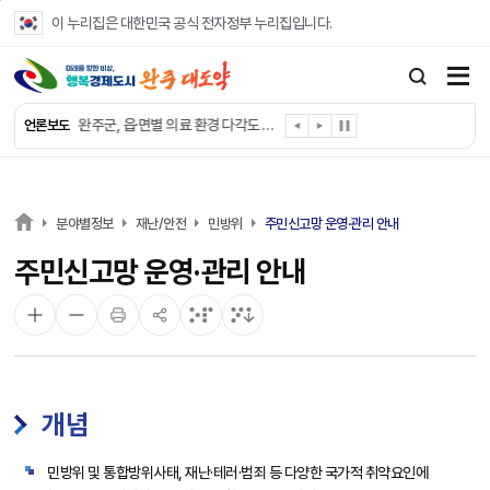
본문 바로가기
이 누리집은 대한민국 공식 전자정부 누리집입니다.
완주군, ‘수의계약 총량제’ 개편 운영
완주군 청소년, 초록우산 지원으로 치과 치료
완주군, 읍·면별 의료 환경 다각도 진단한다
언론보도
완주군, 모바일 헬스케어 “내 건강 변화 직접 확인”
완주군 “여름휴가철 청소년 안전 지킨다”
완주 청소년, 삼성 임직원 만나 미래 진로 그린다
전북은행, 완주군에 ‘시원키트’ 60세트 기탁
분야별정보
재난/안전
민방위
주민신고망 운영·관리 안내
㈜새눈, 완주군에 성금 1,000만 원 기탁
주민신고망 운영·관리 안내
완주 봉동읍, 희망나눔가게·행복빨래방 만족도 조사
유희태 완주군수, 친환경 농업인 현장 목소리 경청
개념
민방위 및 통합방위사태, 재난·테러·범죄 등 다양한 국가적 취약요인에