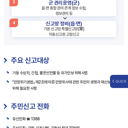
군 관리운영(군)
3
읍·면 종합 관리 관계 정보 수립,
정보관리 등
신고망 정비(읍·면)
4
기본 신고망 특별신고망(軍)
이동신고원 고정신고
주요 신고대상
거동 수상자, 간첩, 불온선전물 등 국가안보 위해사범
QUICK
「민방위기본법」 재2조에 따른 민방위사태 관련 주민의 생명과 재산보호를
위해 필요한 사항
주민신고 전화
유선전화 ☎ 1388
포상지침 : 간첩, 이적사범, 간첩선 최대 20억원