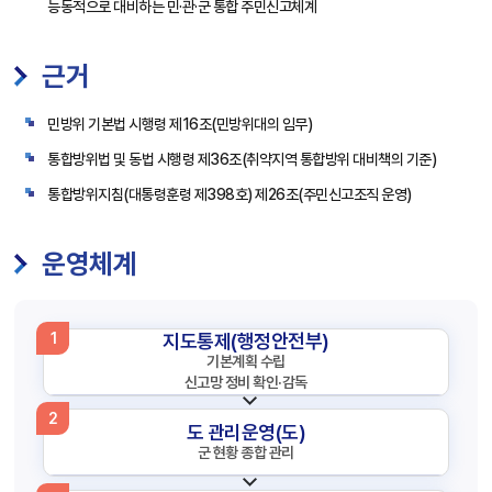
능동적으로 대비하는 민·관·군 통합 주민신고체계
근거
민방위 기본법 시행령 제16조(민방위대의 임무)
통합방위법 및 동법 시행령 제36조(취약지역 통합방위 대비책의 기준)
통합방위지침(대통령훈령 제398호) 제26조(주민신고조직 운영)
운영체계
지도통제(행정안전부)
1
기본계획 수립
신고망 정비 확인·감독
2
도 관리운영(도)
군 현황 종합 관리