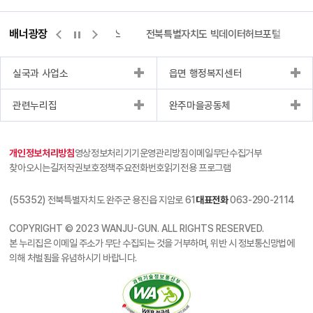
배너광장
측량바로처리센터
위택스
전북특별자치도 빅데이터허브포털
실국과 사업소
읍면 행정복지센터
관련누리집
완주마을공동체
개인정보처리방침
영상정보처리기기운영관리방침
이메일무단수집거부
찾아오시는길
저작권보호정책
주요전화번호
읽기전용 프로그램
(55352) 전북특별자치도 완주군 용진읍 지암로 61
대표전화
063-290-2114
COPYRIGHT © 2023 WANJU-GUN. ALL RIGHTS RESERVED.
본 누리집은 이메일 주소가 무단 수집되는 것을 거부하며, 위반 시 정보통신망법에
의해 처벌됨을 유념하시기 바랍니다.