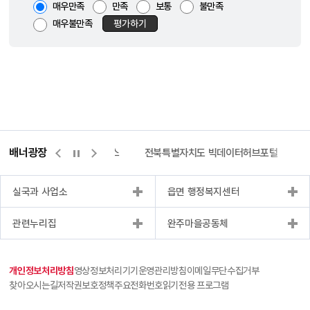
매우만족
만족
보통
불만족
매우불만족
평가하기
배너광장
측량바로처리센터
위택스
전북특별자치도 빅데이터허브포털
실국과 사업소
읍면 행정복지센터
관련누리집
완주마을공동체
개인정보처리방침
영상정보처리기기운영관리방침
이메일무단수집거부
찾아오시는길
저작권보호정책
주요전화번호
읽기전용 프로그램