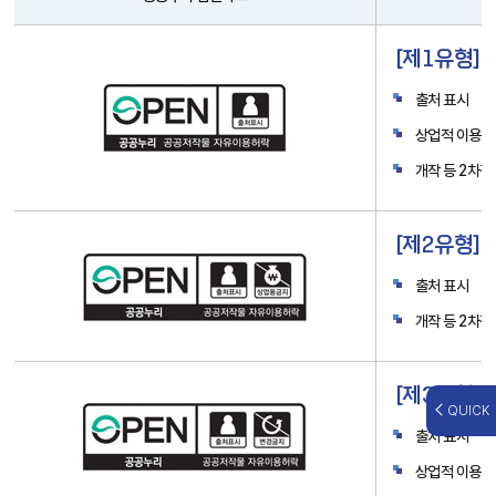
공
[제1유형] 
공
누
출처 표시
리
심
상업적 이용가
벌
개작 등 2차
마
크
[제2유형]
출처 표시
개작 등 2차
[제3유형] 
QUICK
출처 표시
상업적 이용가