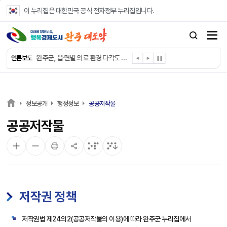
본문 바로가기
이 누리집은 대한민국 공식 전자정부 누리집입니다.
완주군, ‘수의계약 총량제’ 개편 운영
완주군 청소년, 초록우산 지원으로 치과 치료
완주군, 읍·면별 의료 환경 다각도 진단한다
언론보도
완주군, 모바일 헬스케어 “내 건강 변화 직접 확인”
완주군 “여름휴가철 청소년 안전 지킨다”
완주 청소년, 삼성 임직원 만나 미래 진로 그린다
전북은행, 완주군에 ‘시원키트’ 60세트 기탁
정보공개
행정정보
공공저작물
㈜새눈, 완주군에 성금 1,000만 원 기탁
공공저작물
완주 봉동읍, 희망나눔가게·행복빨래방 만족도 조사
유희태 완주군수, 친환경 농업인 현장 목소리 경청
저작권 정책
저작권법 제24의2(공공저작물의 이용)에 따라 완주군 누리집에서