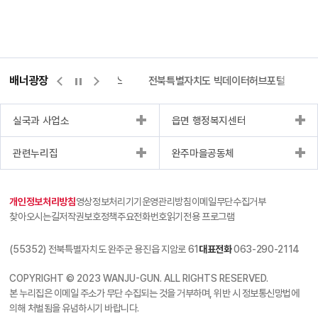
배너광장
측량바로처리센터
위택스
전북특별자치도 빅데이터허브포털
실국과 사업소
읍면 행정복지센터
관련누리집
완주마을공동체
개인정보처리방침
영상정보처리기기운영관리방침
이메일무단수집거부
찾아오시는길
저작권보호정책
주요전화번호
읽기전용 프로그램
(55352) 전북특별자치도 완주군 용진읍 지암로 61
대표전화
063-290-2114
COPYRIGHT © 2023 WANJU-GUN. ALL RIGHTS RESERVED.
본 누리집은 이메일 주소가 무단 수집되는 것을 거부하며, 위반 시 정보통신망법에
의해 처벌됨을 유념하시기 바랍니다.