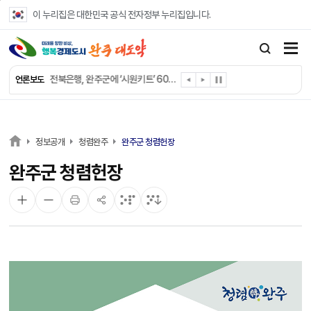
본문 바로가기
이 누리집은 대한민국 공식 전자정부 누리집입니다.
완주군 “여름휴가철 청소년 안전 지킨다”
완주 청소년, 삼성 임직원 만나 미래 진로 그린다
전북은행, 완주군에 ‘시원키트’ 60세트 기탁
언론보도
㈜새눈, 완주군에 성금 1,000만 원 기탁
완주 봉동읍, 희망나눔가게·행복빨래방 만족도 조사
유희태 완주군수, 친환경 농업인 현장 목소리 경청
완주 미래라이온스, 경로당 냉장고 후원
정보공개
청렴완주
완주군 청렴헌장
“일터에서 찾은 자신감” 완주군 장애인일자리 활발
완주군 청렴헌장
완주군, 파크골프장 운영 정비… “공정한 환경 조성”
완주 이서면, 홀몸 남성 위한 ‘이서천사 요리교실’