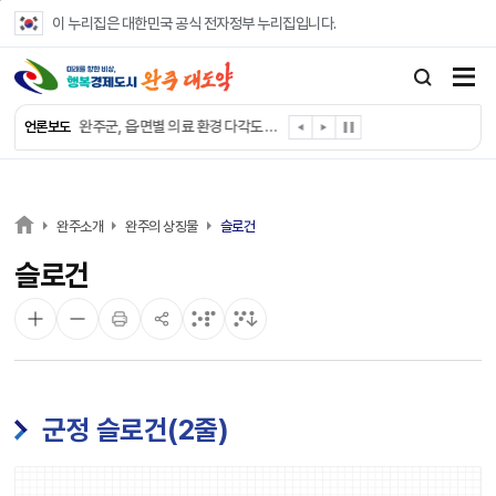
본문 바로가기
이 누리집은 대한민국 공식 전자정부 누리집입니다.
완주군, ‘수의계약 총량제’ 개편 운영
완주군 청소년, 초록우산 지원으로 치과 치료
완주군, 읍·면별 의료 환경 다각도 진단한다
언론보도
완주군, 모바일 헬스케어 “내 건강 변화 직접 확인”
완주군 “여름휴가철 청소년 안전 지킨다”
완주 청소년, 삼성 임직원 만나 미래 진로 그린다
전북은행, 완주군에 ‘시원키트’ 60세트 기탁
완주소개
완주의 상징물
슬로건
㈜새눈, 완주군에 성금 1,000만 원 기탁
슬로건
완주 봉동읍, 희망나눔가게·행복빨래방 만족도 조사
유희태 완주군수, 친환경 농업인 현장 목소리 경청
군정 슬로건(2줄)