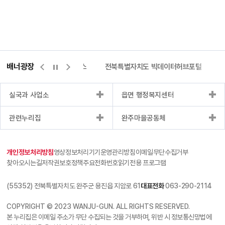
배너광장
측량바로처리센터
위택스
전북특별자치도 빅데이터허브포털
실국과 사업소
읍면 행정복지센터
관련누리집
완주마을공동체
개인정보처리방침
영상정보처리기기운영관리방침
이메일무단수집거부
찾아오시는길
저작권보호정책
주요전화번호
읽기전용 프로그램
(55352) 전북특별자치도 완주군 용진읍 지암로 61
대표전화
063-290-2114
COPYRIGHT © 2023 WANJU-GUN. ALL RIGHTS RESERVED.
본 누리집은 이메일 주소가 무단 수집되는 것을 거부하며, 위반 시 정보통신망법에