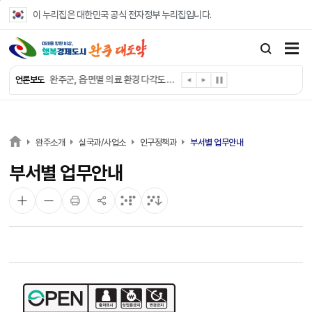
본문 바로가기
이 누리집은 대한민국 공식 전자정부 누리집입니다.
완주군, ‘수의계약 총량제’ 개편 운영
완주군 청소년, 초록우산 지원으로 치과 치료
완주군, 읍·면별 의료 환경 다각도 진단한다
언론보도
완주군, 모바일 헬스케어 “내 건강 변화 직접 확인”
완주군 “여름휴가철 청소년 안전 지킨다”
완주 청소년, 삼성 임직원 만나 미래 진로 그린다
전북은행, 완주군에 ‘시원키트’ 60세트 기탁
완주소개
실국과/사업소
인구정책과
부서별 업무안내
㈜새눈, 완주군에 성금 1,000만 원 기탁
부서별 업무안내
완주 봉동읍, 희망나눔가게·행복빨래방 만족도 조사
유희태 완주군수, 친환경 농업인 현장 목소리 경청