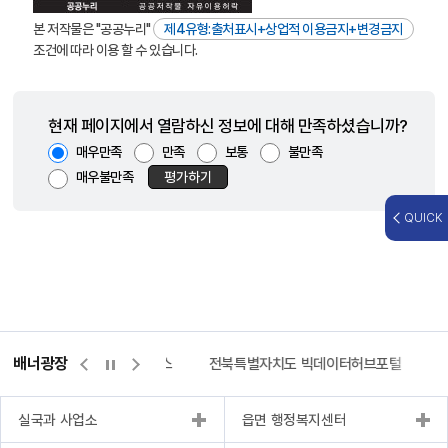
본 저작물은 "공공누리"
제4유형:출처표시+상업적 이용금지+변경금지
조건에 따라 이용 할 수 있습니다.
현재 페이지에서 열람하신 정보에 대해 만족하셨습니까?
매우만족
만족
보통
불만족
매우불만족
평가하기
QUICK
배너광장
측량바로처리센터
위택스
전북특별자치도 빅데이터허브포털
실국과 사업소
읍면 행정복지센터