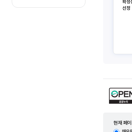
확정
선정
현재 페이
매우