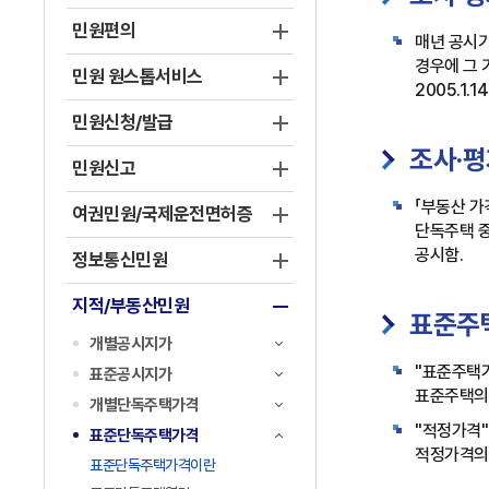
민원편의
매년 공시
경우에 그 
민원 원스톱서비스
2005.1
민원신청/발급
조사·평
민원신고
「부동산 
여권민원/국제운전면허증
단독주택 중
공시함.
정보통신민원
지적/부동산민원
표준주
개별공시지가
"표준주택가
표준공시지가
표준주택의
개별단독주택가격
"적정가격"
표준단독주택가격
적정가격의 
표준단독주택가격이란