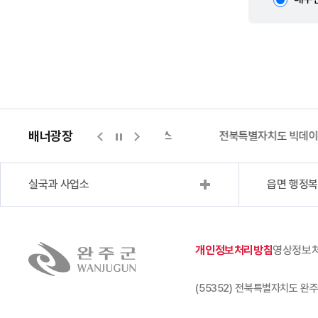
배너광장
지적측량바로처리센터
위택스
전북특별자치도 빅데
실국과 사업소
읍면 행정
개인정보처리방침
영상정보
(55352) 전북특별자치도 완주