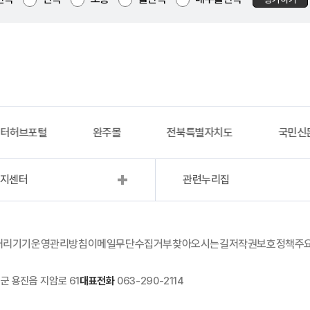
이터허브포털
완주몰
전북특별자치도
국민신
복지센터
관련누리집
처리기기운영관리방침
이메일무단수집거부
찾아오시는길
저작권보호정책
주
군 용진읍 지암로 61
대표전화
063-290-2114