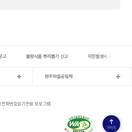
문고
불량식품 뿌리뽑기 신고
지진발생시 옥외대피소 
완주마을공동체
요전화번호
읽기전용 프로그램
맨위로