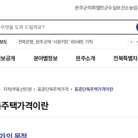
완주군의회
열린군수실
보건소
농업
완주군 “여름휴가철 청소년 안전 지킨다”
완주 청소년, 삼성 임직원 만나 미래 진로 그린다
보도
전북은행, 완주군에 ‘시원키트’ 60세트 기탁
㈜새눈, 완주군에 성금 1,000만 원 기탁
완주 봉동읍, 희망나눔가게·행복빨래방 만족도 조사
정보공개
분야별정보
완주소개
전북특별자
유희태 완주군수, 친환경 농업인 현장 목소리 경청
완주 미래라이온스, 경로당 냉장고 후원
“일터에서 찾은 자신감” 완주군 장애인일자리 활발
완주군, 파크골프장 운영 정비… “공정한 환경 조성”
지적/부동산민원
완주 이서면, 홀몸 남성 위한 ‘이서천사 요리교실’
표준단독주택가격
표준단독주택가격이란
독주택가격이란
가의 목적