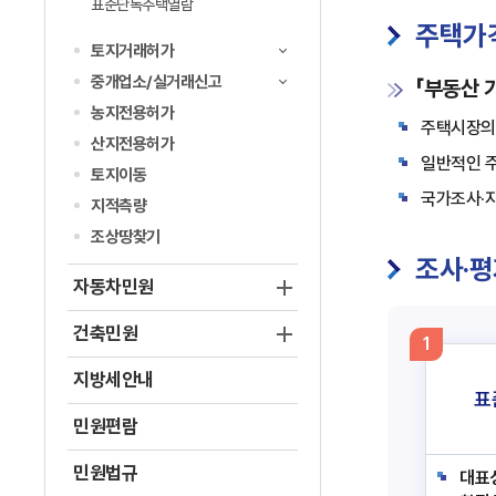
표준단독주택열람
주택가
토지거래허가
중개업소/실거래신고
「부동산 
농지전용허가
주택시장의
산지전용허가
일반적인 주
토지이동
국가조사·지
지적측량
조상땅찾기
조사·평
자동차민원
건축민원
1
지방세안내
표
민원편람
민원법규
대표성