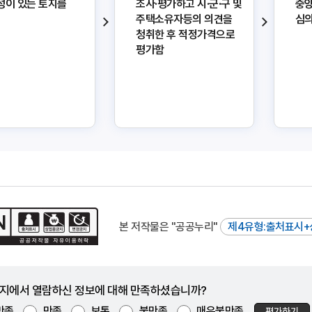
성이 있는 토지를
조사·평가하고 시·군·구 및
중
주택소유자등의 의견을
심의
청취한 후 적정가격으로
평가함
본 저작물은 "공공누리"
제4유형:출처표시+
지에서 열람하신 정보에 대해 만족하셨습니까?
만족
만족
보통
불만족
매우불만족
평가하기