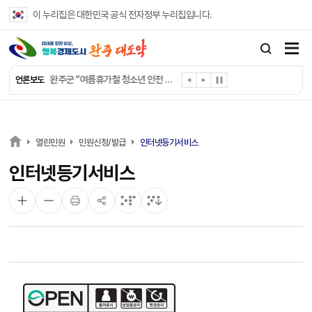
본문 바로가기
이 누리집은 대한민국 공식 전자정부 누리집입니다.
완주군, ‘수의계약 총량제’ 개편 운영
완주군 청소년, 초록우산 지원으로 치과 치료
완주군, 읍·면별 의료 환경 다각도 진단한다
완주군, 모바일 헬스케어 “내 건강 변화 직접 확인”
완주군 “여름휴가철 청소년 안전 지킨다”
언론보도
완주 청소년, 삼성 임직원 만나 미래 진로 그린다
전북은행, 완주군에 ‘시원키트’ 60세트 기탁
㈜새눈, 완주군에 성금 1,000만 원 기탁
완주 봉동읍, 희망나눔가게·행복빨래방 만족도 조사
열린민원
민원신청/발급
인터넷등기서비스
유희태 완주군수, 친환경 농업인 현장 목소리 경청
인터넷등기서비스