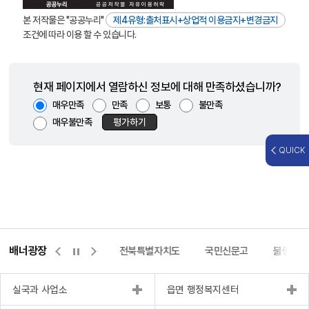
본 저작물은 "공공누리"
제4유형:출처표시+상업적 이용금지+변경금지
조건에 따라 이용 할 수 있습니다.
현재 페이지에서 열람하신 정보에 대해 만족하셨습니까?
매우만족
만족
보통
불만족
매우불만족
평가하기
QUICK
배너광장
이터허브포털
완주몰
전북특별자치도
국민신문고
불량식품
실국과 사업소
읍면 행정복지센터