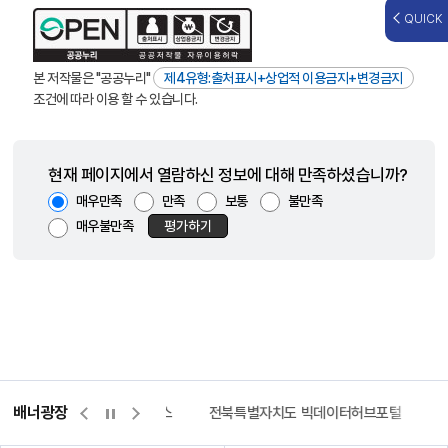
QUICK
본 저작물은 "공공누리"
제4유형:출처표시+상업적 이용금지+변경금지
조건에 따라 이용 할 수 있습니다.
현재 페이지에서 열람하신 정보에 대해 만족하셨습니까?
매우만족
만족
보통
불만족
매우불만족
평가하기
배너광장
측량바로처리센터
위택스
전북특별자치도 빅데이터허브포털