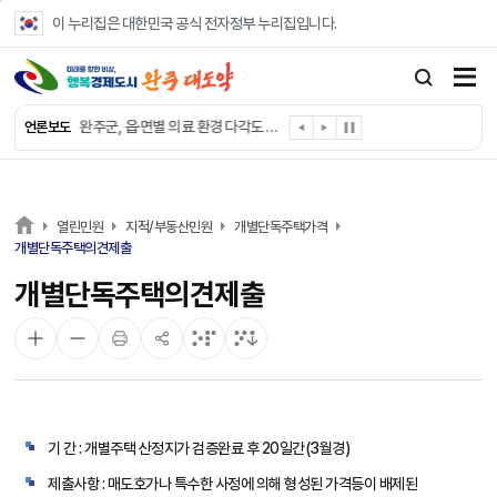
본문 바로가기
이 누리집은 대한민국 공식 전자정부 누리집입니다.
완주군, ‘수의계약 총량제’ 개편 운영
완주군 청소년, 초록우산 지원으로 치과 치료
완주군, 읍·면별 의료 환경 다각도 진단한다
언론보도
완주군, 모바일 헬스케어 “내 건강 변화 직접 확인”
완주군 “여름휴가철 청소년 안전 지킨다”
완주 청소년, 삼성 임직원 만나 미래 진로 그린다
전북은행, 완주군에 ‘시원키트’ 60세트 기탁
열린민원
지적/부동산민원
개별단독주택가격
㈜새눈, 완주군에 성금 1,000만 원 기탁
개별단독주택의견제출
완주 봉동읍, 희망나눔가게·행복빨래방 만족도 조사
개별단독주택의견제출
유희태 완주군수, 친환경 농업인 현장 목소리 경청
기 간 : 개별주택 산정지가 검증완료 후 20일간(3월경)
제출사항 : 매도호가나 특수한 사정에 의해 형성된 가격등이 배제된