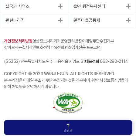
실국과 사업소
읍면 행정복지센터
관련누리집
완주마을공동체
개인정보처리방침
영상정보처리기기운영관리방침
이메일무단수집거부
찾아오시는길
저작권보호정책
주요전화번호
읽기전용 프로그램
(55352) 전북특별자치도 완주군 용진읍 지암로 61
대표전화
063-290-2114
COPYRIGHT © 2023 WANJU-GUN. ALL RIGHTS RESERVED.
본 누리집은 이메일 주소가 무단 수집되는 것을 거부하며, 위반 시 정보통신망법에
의해 처벌됨을 유념하시기 바랍니다.
맨위로