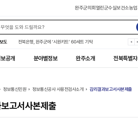
완주군의회
열린군수실
보건소
농업
완주군 “여름휴가철 청소년 안전 지킨다”
완주 청소년, 삼성 임직원 만나 미래 진로 그린다
보도
전북은행, 완주군에 ‘시원키트’ 60세트 기탁
㈜새눈, 완주군에 성금 1,000만 원 기탁
완주 봉동읍, 희망나눔가게·행복빨래방 만족도 조사
정보공개
분야별정보
완주소개
전북특별자
유희태 완주군수, 친환경 농업인 현장 목소리 경청
완주 미래라이온스, 경로당 냉장고 후원
“일터에서 찾은 자신감” 완주군 장애인일자리 활발
완주군, 파크골프장 운영 정비… “공정한 환경 조성”
정보통신민원
완주 이서면, 홀몸 남성 위한 ‘이서천사 요리교실’
정보통신공사 사용전검사소개
감리결과보고서사본제출
과보고서사본제출