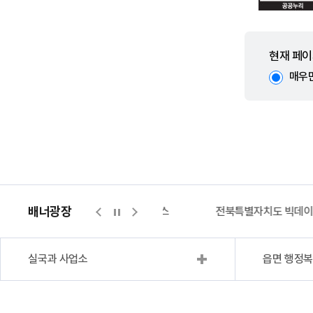
현재 페이
매우
배너광장
지적측량바로처리센터
위택스
전북특별자치도 빅데
실국과 사업소
읍면 행정