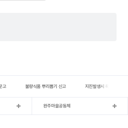
문고
불량식품 뿌리뽑기 신고
지진발생시 옥외대피소 
완주마을공동체