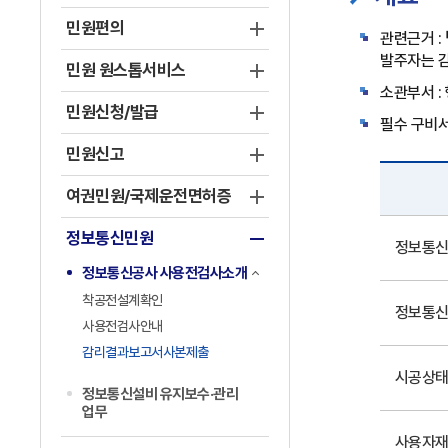
민원편의
관련근거 :
발주자는 
민원 원스톱서비스
소관부서 :
민원신청/발급
필수 구비
민원신고
여권민원/국제운전면허증
필
정보통신민원
수
정보통신
구
정보통신공사 사용전검사소개
비
착공전설계확인
정보통신
서
사용전검사안내
류
감리결과보고서사본제출
목
시공상태
록
정보통신설비 유지보수·관리
업무
사용자재