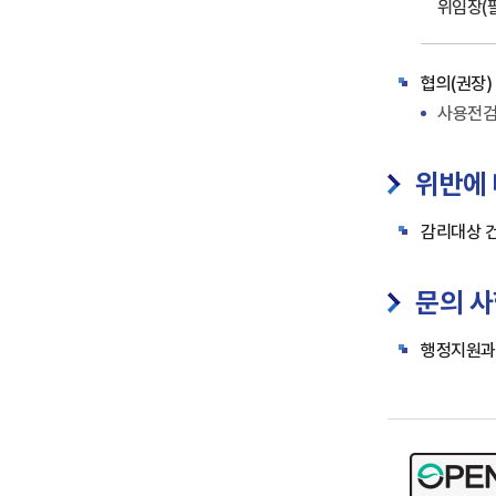
위임장(필
협의(권장)
사용전검사
위반에 
감리대상 건
문의 
행정지원과 