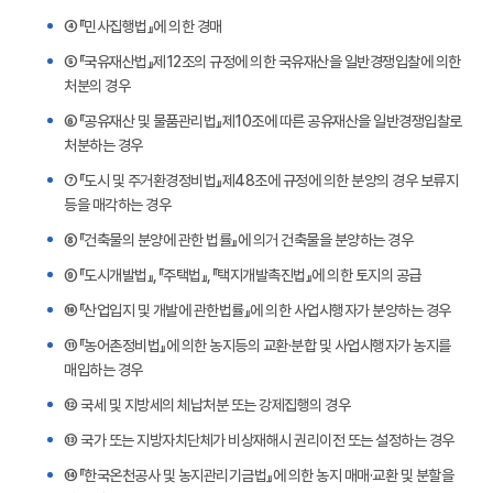
④『민사집행법』에 의한 경매
⑤『국유재산법』제12조의 규정에 의한 국유재산을 일반경쟁입찰에 의한
처분의 경우
⑥『공유재산 및 물품관리법』제10조에 따른 공유재산을 일반경쟁입찰로
처분하는 경우
⑦『도시 및 주거환경정비법』제48조에 규정에 의한 분양의 경우 보류지
등을 매각하는 경우
⑧『건축물의 분양에 관한 법률』에 의거 건축물을 분양하는 경우
⑨『도시개발법』,『주택법』,『택지개발촉진법』에 의한 토지의 공급
⑩『산업입지 및 개발에 관한법률』에 의한 사업시행자가 분양하는 경우
⑪『농어촌정비법』에 의한 농지등의 교환·분합 및 사업시행자가 농지를
매입하는 경우
⑫ 국세 및 지방세의 체납처분 또는 강제집행의 경우
⑬ 국가 또는 지방자치단체가 비상재해시 권리이전 또는 설정하는 경우
⑭『한국온천공사 및 농지관리기금법』에 의한 농지 매매·교환 및 분할을