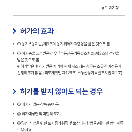
도
용도 미지정
지
역
별
허가의 효과
허
가
① 농지 :『농지법』제8조의 농지취득자격증명을 받은 것으로 봄
를
요
② 허가증을 교부받은 경우 :『부동산등기특별조치법』제3조의 검인을
하
받은 것으로 봄
는
※ 허가받은 후 허가받은 계약이 해제·취소되는 경우는 소유권 이전등기
면
신청의무가 없음. (국토계획법 제126조, 부동산등기특별조치법 제2조)
적
정
허가를 받지 않아도 되는 경우
보
제
공
① 대가가 없는 상속·증여 등
② 허가대상면적 미만의 토지
③『공익사업을 위한 토지등의취득 및 보상에관한법률』에 의한 협의취득·
수용·사용