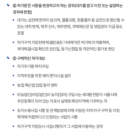
가
② 허가받은 사항을 변경하고자 하는 경우(대가를 받고 이전 또는 설정하는
를
경우에 한함)
요
대가는 금전에 한하지 않으며, 물물교환, 현물출자 등 금전으로 환산할 수
하
있는 대적 변제, 채무 인수, 채무면제, 무채재산권 및 영업권의 지급 등도
는
포함
면
적
허가구역 지정전에 체결완료된 거래계약은 허가제 미적용하며,
정
계약체결시점 확인은 검인일, 등기신청일 등 객관적인 증거로 판단
보
③ 구체적인 허가대상
제
자기주거용 택지구입
공
지역주민을 위한 복지·편익시설 설치
농업·축산업·임업 등의 영위
비농업인(비임업인)이 농지(임야) 구입시는 세대원전원이 서울시에
주민등록이 되어 있는 자로서 실제로 해당지역에 거주하는 자
토지수용사업 시행 및 관계법령에 의해 지정된 지역·지구·구역 등 지정
목적에 적합하다고 인정되는 사업의 시행
허가구역 지정당시 사업시행자가 그 사업에 이용하는 경우