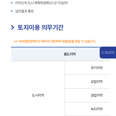
이의신처 도시 계획위원회(시·군·구)심의
심의결과 통보
토지이용 의무기간
↔ 모바일환경에서는 좌우로 이동하여 내용(표)을 보실 수 있습니다.
QUICK
용도지역
토
주거지역
지
이
용
상업지역
의
무
도시지역
공업지역
기
간
녹지지역
-
용