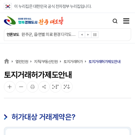
본문 바로가기
이 누리집은 대한민국 공식 전자정부 누리집입니다.
완주군, ‘수의계약 총량제’ 개편 운영
완주군 청소년, 초록우산 지원으로 치과 치료
완주군, 읍·면별 의료 환경 다각도 진단한다
언론보도
완주군, 모바일 헬스케어 “내 건강 변화 직접 확인”
완주군 “여름휴가철 청소년 안전 지킨다”
완주 청소년, 삼성 임직원 만나 미래 진로 그린다
전북은행, 완주군에 ‘시원키트’ 60세트 기탁
열린민원
지적/부동산민원
토지거래허가
토지거래허가제도안내
㈜새눈, 완주군에 성금 1,000만 원 기탁
토지거래허가제도안내
완주 봉동읍, 희망나눔가게·행복빨래방 만족도 조사
유희태 완주군수, 친환경 농업인 현장 목소리 경청
허가대상 거래계약은?