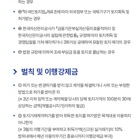
하는 경우
⑮『외국인토지법』제4조에 따라 외국정부 또는 국제기구가 토지획득 및
허가받는 경우
⑯ 한국자산관리공사가 『금융기관부실자산등의효율적처리 및
한국자산관리공사의 설립에 관한법률』 규정에 따라 토지취득 및
경쟁입찰을 거쳐 매각하거나 3회이상 공매하여 유찰된 토지 매각의 경우
⑰ 법령 규정에 의하여 조세·부담금 등을 토지로 물납하는 경우
벌칙 및 이행강제금
① 허가 또는 변경허가를 받지 않고 계약을 체결하거나 사위 또는 부정한
방법으로 허가를 받아온 자
(※ 2년 이하 징역 또는 계약체결 당시의 당해 토지가격의 100분의 30에
상당하는 금액(개별공시지가)이하의 벌금)
② 토지거래계약허가를 받아 취득한 토지를 허가받은 목적대로 이용하지
아니한자
(※ 3월의 이행기간을 부여하고 취득가액(신고된 실거래가)의 10%
범위내에서 매년 이용의무기간 종료시까지 이행강제금 부과)