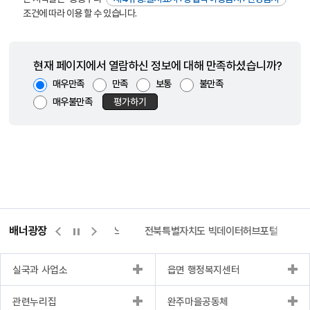
조건에 따라 이용 할 수 있습니다.
현재 페이지에서 열람하신 정보에 대해 만족하셨습니까?
매우만족
만족
보통
불만족
매우불만족
평가하기
배너광장
측량바로처리센터
위택스
전북특별자치도 빅데이터허브포털
실국과 사업소
읍면 행정복지센터
관련누리집
완주마을공동체