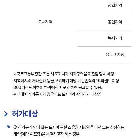
래
상업지역
계
약
도시지역
공업지역
허
가
녹지지역
대
상
토
용도 미지정
지
면
적
※ 국토교통부장관 또는 시·도지사가 허가구역을 지정할 당시 해당
안
지역에서의 거래실태 등을 고려하여 해당 기준면적의 10퍼센트 이상
내
300퍼센트 이하의 범위에서 따로 정하여 공고할 수 있음.
-
※ 매매예약 가등기의 경우에도 토지거래계약허가 대상임
용
도
허가대상
지
역
별
① 허가구역 안에 있는 토지에 관한 소유권·지상권을 이전 또는 설정하는
허
계약(예약을 포함)을 체결하고자 하는 경우