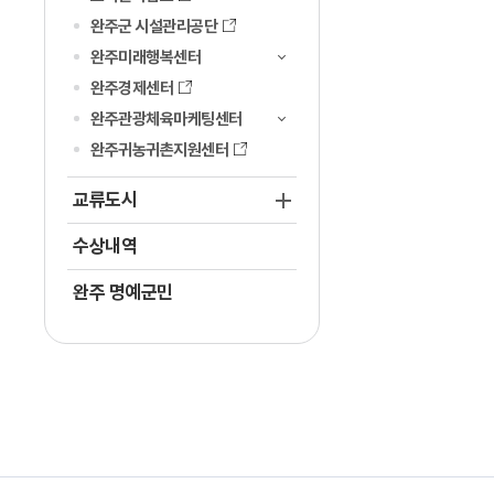
완주군 시설관리공단
완주미래행복센터
완주경제센터
완주관광체육마케팅센터
완주귀농귀촌지원센터
교류도시
수상내역
완주 명예군민