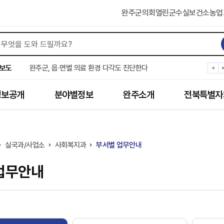
완주군의회
열린군수실
보건소
농업
완주군, ‘수의계약 총량제’ 개편 운영
완주군 청소년, 초록우산 지원으로 치과 치료
보도
완주군, 읍·면별 의료 환경 다각도 진단한다
완주군, 모바일 헬스케어 “내 건강 변화 직접 확인”
완주군 “여름휴가철 청소년 안전 지킨다”
정보공개
분야별정보
완주소개
전북특별자
완주 청소년, 삼성 임직원 만나 미래 진로 그린다
전북은행, 완주군에 ‘시원키트’ 60세트 기탁
㈜새눈, 완주군에 성금 1,000만 원 기탁
완주 봉동읍, 희망나눔가게·행복빨래방 만족도 조사
실국과/사업소
유희태 완주군수, 친환경 농업인 현장 목소리 경청
사회복지과
부서별 업무안내
업무안내