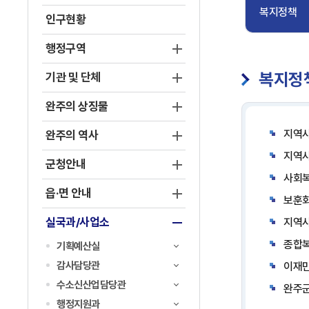
복지정책
인구현황
행정구역
복지정
기관 및 단체
완주의 상징물
지역사
완주의 역사
지역
군청안내
사회
읍·면 안내
보훈회
실국과/사업소
지역
종합복
기획예산실
감사담당관
이재
수소신산업담당관
완주군
행정지원과