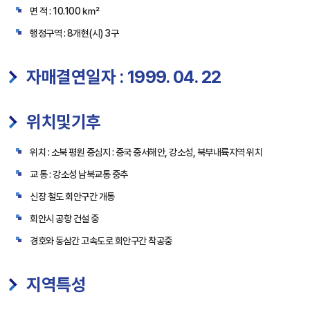
면 적 : 10.100 ㎢
행정구역 : 8개현(시) 3구
자매결연일자 : 1999. 04. 22
위치및기후
위치 : 소북 평원 중심지 : 중국 중서해안, 강소성, 북부내륙지역 위치
교 통 : 강소성 남북교통 중추
신장 철도 회안구간 개통
회안시 공항 건설 중
경호와 동삼간 고속도로 회안구간 착공중
지역특성