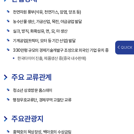
천연자원 풍부(석유, 천연가스, 암염, 양초 등)
농수산물 생산, 가공산업, 목전, 야금공업 발달
실크, 방직, 화확섬유, 면, 모, 마 생산
기계공업(트렉터, 모터 등 기간 산업) 발달
QUICK
330만평 규모의 경제기술개발구 조성으로 외국인 기업 유치 중
한국타이어 진출, 제품생산 중(중국 내수판매)
주요 교류관계
청소년 상호방문 홈스테이
행정우호교류단, 경제무역 고찰단 교류
주요관광지
홍택호의 목상장성, 백마호의 수상금림