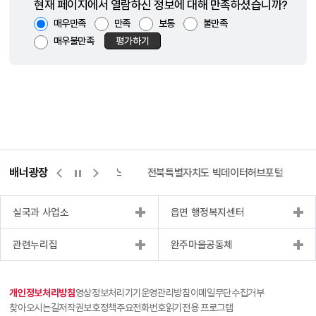
현재 페이지에서 열람하신 정보에 대해 만족하셨습니까?
매우만족
만족
보통
불만족
매우불만족
평가하기
배너광장
측량바로처리센터
위택스
전북특별자치도 빅데이터허브포털
실국과 사업소
읍면 행정복지센터
관련누리집
완주마을공동체
개인정보처리방침
영상정보처리기기운영관리방침
이메일무단수집거부
찾아오시는길
저작권보호정책
주요전화번호
읽기전용 프로그램