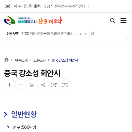
본문 바로가기
이 누리집은 대한민국 공식 전자정부 누리집입니다.
완주군 “여름휴가철 청소년 안전 지킨다”
완주 청소년, 삼성 임직원 만나 미래 진로 그린다
전북은행, 완주군에 ‘시원키트’ 60세트 기탁
언론보도
㈜새눈, 완주군에 성금 1,000만 원 기탁
완주 봉동읍, 희망나눔가게·행복빨래방 만족도 조사
유희태 완주군수, 친환경 농업인 현장 목소리 경청
완주 미래라이온스, 경로당 냉장고 후원
완주소개
교류도시
중국 강소성 회안시
“일터에서 찾은 자신감” 완주군 장애인일자리 활발
중국 강소성 회안시
완주군, 파크골프장 운영 정비… “공정한 환경 조성”
완주 이서면, 홀몸 남성 위한 ‘이서천사 요리교실’
일반현황
인 구 :560만명