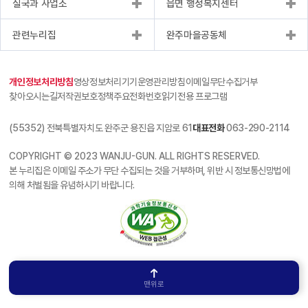
실국과 사업소
읍면 행정복지센터
관련누리집
완주마을공동체
개인정보처리방침
영상정보처리기기운영관리방침
이메일무단수집거부
찾아오시는길
저작권보호정책
주요전화번호
읽기전용 프로그램
(55352) 전북특별자치도 완주군 용진읍 지암로 61
대표전화
063-290-2114
COPYRIGHT © 2023 WANJU-GUN. ALL RIGHTS RESERVED.
본 누리집은 이메일 주소가 무단 수집되는 것을 거부하며, 위반 시 정보통신망법에
의해 처벌됨을 유념하시기 바랍니다.
맨위로