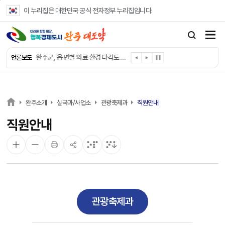
본문 바로가기
이 누리집은 대한민국 공식 전자정부 누리집입니다.
완주군, ‘수의계약 총량제’ 개편 운영
완주군 청소년, 초록우산 지원으로 치과 치료
완주군, 읍·면별 의료 환경 다각도 진단한다
언론보도
완주군, 모바일 헬스케어 “내 건강 변화 직접 확인”
완주군 “여름휴가철 청소년 안전 지킨다”
완주 청소년, 삼성 임직원 만나 미래 진로 그린다
전북은행, 완주군에 ‘시원키트’ 60세트 기탁
완주소개
실국과/사업소
관광축제과
직원안내
㈜새눈, 완주군에 성금 1,000만 원 기탁
직원안내
완주 봉동읍, 희망나눔가게·행복빨래방 만족도 조사
유희태 완주군수, 친환경 농업인 현장 목소리 경청
관광축제과