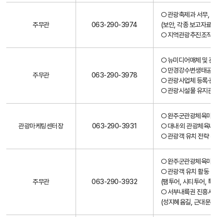
○ 관광축제과 서무, 
주무관
063-290-3974
(보안, 각종 보고자료, 
○ 지역관광추진조직(D
○ 뉴미디어매체 및 관
○ 만경강수변생태공원
주무관
063-290-3978
○ 관광사업체 등록·관
○ 관광시설물 유지관
○ 완주군관광체육마케
관광마케팅센터장
063-290-3931
○ 대내·외 관광체육네
○ 관광객 유치 전략 
○ 완주군관광체육마케
○ 관광객 유치 활동 및
주무관
063-290-3932
(팸투어, 시티투어, 특
○ 서부내륙권 진흥사
(성지혜윰길, 근대문화