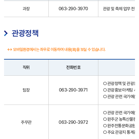
직
과장
063-290-3970
관광 및 축제 업무 전반
원
안
내
관광정책
↔ 모바일환경에서는 좌우로 이동하여 내용(표)을 보실 수 있습니다.
직위
전화번호
직
○ 관광정책 및 관광홍
원
팀장
063-290-3971
○ 관광홍보·마케팅 사
안
○ 관광 관련 국가예산
내
○ 관광 관련 국가예산
○ 완주군 농특산물판매
주무관
063-290-3972
○ 완주전통문화공원 운
○ 주요 관광지 통계관