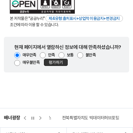
본 저작물은 "공공누리"
제4유형:출처표시+상업적 이용금지+변경금지
조건에 따라 이용 할 수 있습니다.
현재 페이지에서 열람하신 정보에 대해 만족하셨습니까?
매우만족
만족
보통
불만족
매우불만족
평가하기
배너광장
측량바로처리센터
위택스
전북특별자치도 빅데이터허브포털