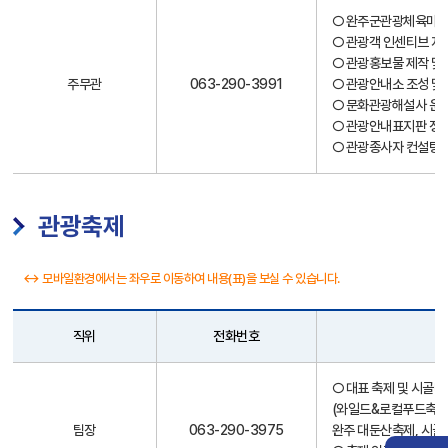
○ 완주군관광체육마케
○ 관광객 인센티브 지
○ 관광홍보물 제작 및
주무관
063-290-3991
○ 관광안내소 조성 및
○ 문화관광해설사 운
○ 관광안내표지판 정비
○ 관광종사자 컨설팅 
관광축제
↔ 모바일환경에서는 좌우로 이동하여 내용(표)을 보실 수 있습니다.
직위
전화번호
직
○ 대표 축제 및 시골
원
(와일드&로컬푸드축제,
안
팀장
063-290-3975
완주 대둔산축제, 시
내