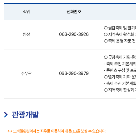
직위
전화번호
직
○ 곶감축제 및 딸기축
원
팀장
063-290-3926
○ 지역축제 활성화 기
안
○ 축제 운영 자문 전반
내
○ 곶감축제 기획·운영
- 축제 추진 기본계획 
- 콘텐츠 구성 및 프로
주무관
063-290-3979
○ 딸기축제 기획·운영
- 축제 추진 기본계획 
○ 지역축제 활성화 기
관광개발
↔ 모바일환경에서는 좌우로 이동하여 내용(표)을 보실 수 있습니다.