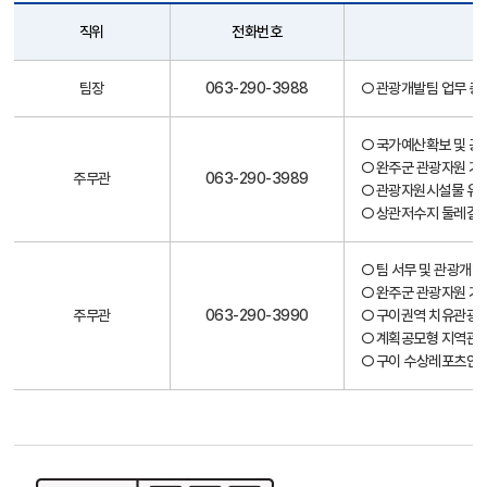
직위
전화번호
직
팀장
063-290-3988
○ 관광개발팀 업무 총
원
안
내
○ 국가예산확보 및 
○ 완주군 관광자원 기
주무관
063-290-3989
○ 관광자원시설물 유지
○ 상관저수지 둘레길 
○ 팀 서무 및 관광개발
○ 완주군 관광자원 기
주무관
063-290-3990
○ 구이권역 치유관광
○ 계획공모형 지역관
○ 구이 수상레포츠안