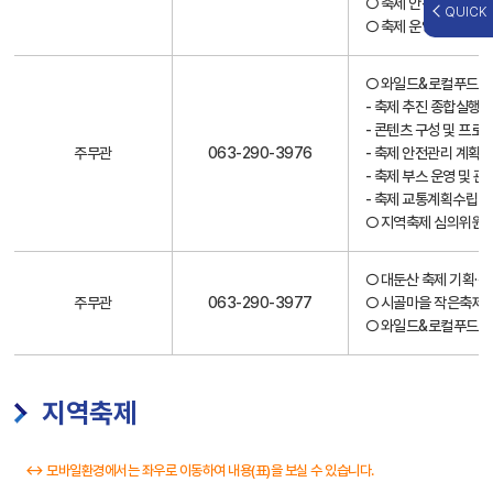
○ 축제 안전관리계획 
QUICK
○ 축제 운영 자문 전반
○ 와일드&로컬푸드축
- 축제 추진 종합실행계
- 콘텐츠 구성 및 프로
주무관
063-290-3976
- 축제 안전관리 계획 
- 축제 부스 운영 및 관
- 축제 교통계획수립(
○ 지역축제 심의위원회
○ 대둔산 축제 기획·
주무관
063-290-3977
○ 시골마을 작은축제(
○ 와일드&로컬푸드축
지역축제
↔ 모바일환경에서는 좌우로 이동하여 내용(표)을 보실 수 있습니다.