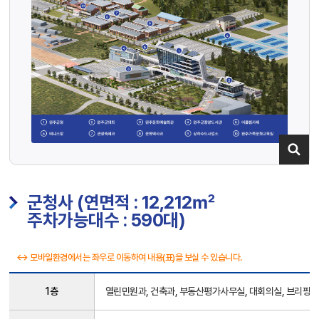
군청사 (연면적 : 12,212㎡
주차가능대수 : 590대)
↔ 모바일환경에서는 좌우로 이동하여 내용(표)을 보실 수 있습니다.
군
1층
열린민원과, 건축과, 부동산평가사무실, 대회의실, 브리핑룸
청
사