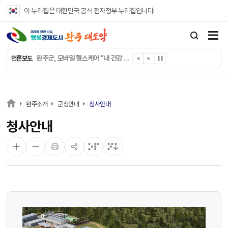
본문 바로가기
이 누리집은 대한민국 공식 전자정부 누리집입니다.
완주군, ‘수의계약 총량제’ 개편 운영
완주군 청소년, 초록우산 지원으로 치과 치료
완주군, 읍·면별 의료 환경 다각도 진단한다
완주군, 모바일 헬스케어 “내 건강 변화 직접 확인”
언론보도
완주군 “여름휴가철 청소년 안전 지킨다”
완주 청소년, 삼성 임직원 만나 미래 진로 그린다
전북은행, 완주군에 ‘시원키트’ 60세트 기탁
㈜새눈, 완주군에 성금 1,000만 원 기탁
완주소개
군청안내
청사안내
완주 봉동읍, 희망나눔가게·행복빨래방 만족도 조사
청사안내
유희태 완주군수, 친환경 농업인 현장 목소리 경청