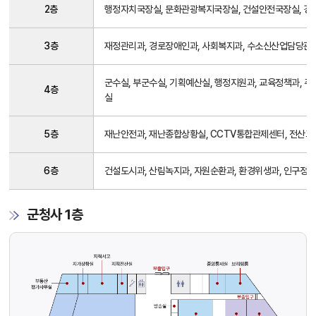
층
2층
행정자치국장실, 문화관광복지국장실, 건설안전국장실, 경제
별
안
3층
재정관리과, 경로장애인과, 사회복지과, 수소신산업담당관,
내
군수실, 부군수실, 기획예산실, 행정지원과, 교육정책과, 
4층
실
5층
재난안전과, 재난종합상황실, CCTV통합관제센터, 전산교
6층
건설도시과, 산림녹지과, 자원순환과, 환경위생과, 인구정책
군청사 1층