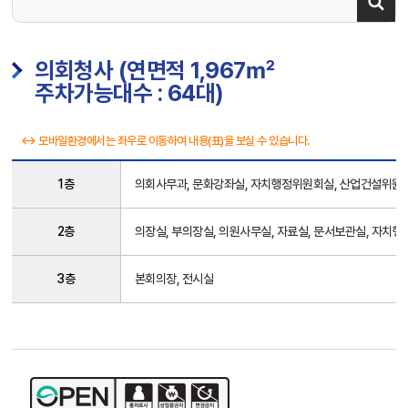
의회청사 (연면적 1,967㎡
주차가능대수 : 64대)
↔ 모바일환경에서는 좌우로 이동하여 내용(표)을 보실 수 있습니다.
의
1층
의회사무과, 문화강좌실, 자치행정위원회실, 산업건설위원회
회
청
사
2층
의장실, 부의장실, 의원사무실, 자료실, 문서보관실, 자치
층
별
3층
본회의장, 전시실
안
내