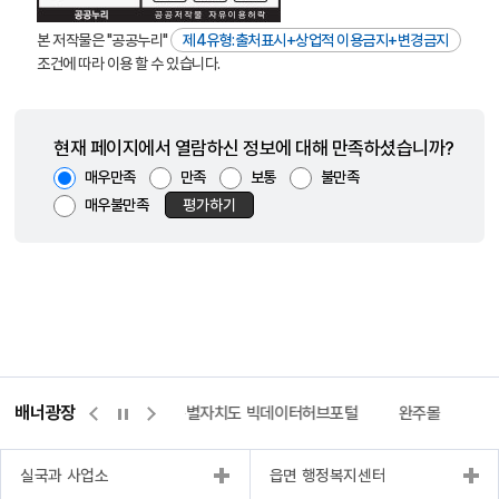
본 저작물은 "공공누리"
제4유형:출처표시+상업적 이용금지+변경금지
조건에 따라 이용 할 수 있습니다.
현재 페이지에서 열람하신 정보에 대해 만족하셨습니까?
매우만족
만족
보통
불만족
매우불만족
평가하기
배너광장
센터
위택스
전북특별자치도 빅데이터허브포털
완주몰
전
실국과 사업소
읍면 행정복지센터