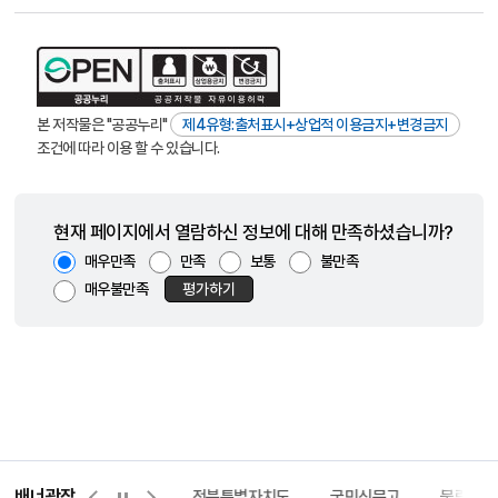
본 저작물은 "공공누리"
제4유형:출처표시+상업적 이용금지+변경금지
조건에 따라 이용 할 수 있습니다.
현재 페이지에서 열람하신 정보에 대해 만족하셨습니까?
매우만족
만족
보통
불만족
매우불만족
평가하기
배너광장
이터허브포털
완주몰
전북특별자치도
국민신문고
불량식품