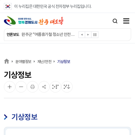
본문 바로가기
이 누리집은 대한민국 공식 전자정부 누리집입니다.
완주군, ‘수의계약 총량제’ 개편 운영
완주군 청소년, 초록우산 지원으로 치과 치료
완주군, 읍·면별 의료 환경 다각도 진단한다
완주군, 모바일 헬스케어 “내 건강 변화 직접 확인”
완주군 “여름휴가철 청소년 안전 지킨다”
언론보도
완주 청소년, 삼성 임직원 만나 미래 진로 그린다
전북은행, 완주군에 ‘시원키트’ 60세트 기탁
㈜새눈, 완주군에 성금 1,000만 원 기탁
완주 봉동읍, 희망나눔가게·행복빨래방 만족도 조사
분야별정보
재난/안전
기상정보
유희태 완주군수, 친환경 농업인 현장 목소리 경청
기상정보
기상정보