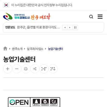
본문 바로가기
이 누리집은 대한민국 공식 전자정부 누리집입니다.
완주군, ‘수의계약 총량제’ 개편 운영
완주군 청소년, 초록우산 지원으로 치과 치료
완주군, 읍·면별 의료 환경 다각도 진단한다
언론보도
완주군, 모바일 헬스케어 “내 건강 변화 직접 확인”
완주군 “여름휴가철 청소년 안전 지킨다”
완주 청소년, 삼성 임직원 만나 미래 진로 그린다
전북은행, 완주군에 ‘시원키트’ 60세트 기탁
완주소개
실국과/사업소
농업기술센터
㈜새눈, 완주군에 성금 1,000만 원 기탁
농업기술센터
완주 봉동읍, 희망나눔가게·행복빨래방 만족도 조사
유희태 완주군수, 친환경 농업인 현장 목소리 경청