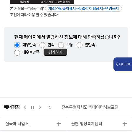
본 저작물은 "공공누리"
제4유형:출처표시+상업적 이용금지+변경금지
조건에 따라 이용 할 수 있습니다.
현재 페이지에서 열람하신 정보에 대해 만족하셨습니까?
매우만족
만족
보통
불만족
매우불만족
평가하기
QUICK
배너광장
측량바로처리센터
위택스
전북특별자치도 빅데이터허브포털
실국과 사업소
읍면 행정복지센터