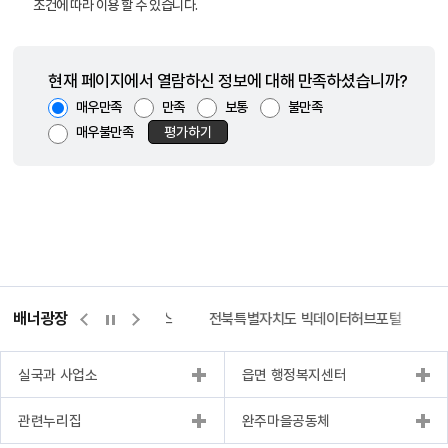
조건에 따라 이용 할 수 있습니다.
현재 페이지에서 열람하신 정보에 대해 만족하셨습니까?
매우만족
만족
보통
불만족
매우불만족
평가하기
배너광장
측량바로처리센터
위택스
전북특별자치도 빅데이터허브포털
실국과 사업소
읍면 행정복지센터
관련누리집
완주마을공동체