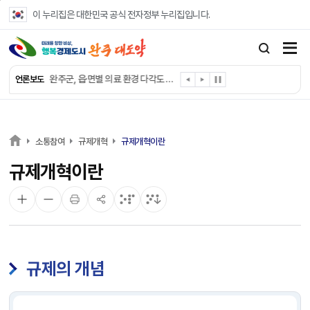
본문 바로가기
이 누리집은 대한민국 공식 전자정부 누리집입니다.
완주군, ‘수의계약 총량제’ 개편 운영
완주군 청소년, 초록우산 지원으로 치과 치료
완주군, 읍·면별 의료 환경 다각도 진단한다
언론보도
완주군, 모바일 헬스케어 “내 건강 변화 직접 확인”
완주군 “여름휴가철 청소년 안전 지킨다”
완주 청소년, 삼성 임직원 만나 미래 진로 그린다
전북은행, 완주군에 ‘시원키트’ 60세트 기탁
소통참여
규제개혁
규제개혁이란
㈜새눈, 완주군에 성금 1,000만 원 기탁
규제개혁이란
완주 봉동읍, 희망나눔가게·행복빨래방 만족도 조사
유희태 완주군수, 친환경 농업인 현장 목소리 경청
규제의 개념