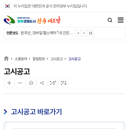
본문 바로가기
이 누리집은 대한민국 공식 전자정부 누리집입니다.
완주군, ‘수의계약 총량제’ 개편 운영
완주군 청소년, 초록우산 지원으로 치과 치료
완주군, 읍·면별 의료 환경 다각도 진단한다
완주군, 모바일 헬스케어 “내 건강 변화 직접 확인”
언론보도
완주군 “여름휴가철 청소년 안전 지킨다”
완주 청소년, 삼성 임직원 만나 미래 진로 그린다
전북은행, 완주군에 ‘시원키트’ 60세트 기탁
㈜새눈, 완주군에 성금 1,000만 원 기탁
소통참여
알림정보
고시공고
고시공고
완주 봉동읍, 희망나눔가게·행복빨래방 만족도 조사
고시공고
유희태 완주군수, 친환경 농업인 현장 목소리 경청
고시공고 바로가기