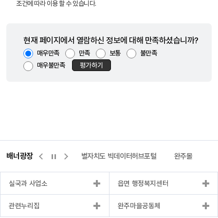
조건에 따라 이용 할 수 있습니다.
현재 페이지에서 열람하신 정보에 대해 만족하셨습니까?
매우만족
만족
보통
불만족
매우불만족
평가하기
배너광장
센터
위택스
전북특별자치도 빅데이터허브포털
완주몰
전
실국과 사업소
읍면 행정복지센터
관련누리집
완주마을공동체