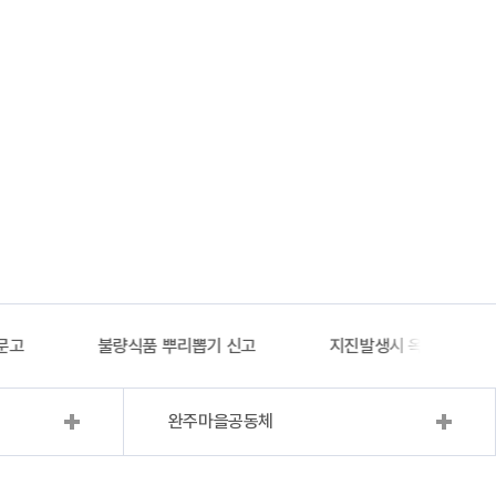
문고
불량식품 뿌리뽑기 신고
지진발생시 옥외대피소 
완주마을공동체