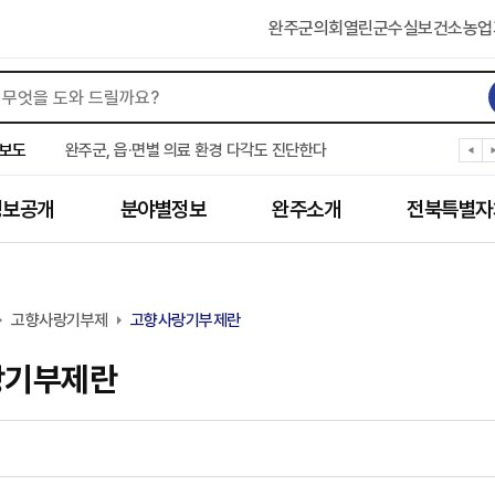
완주군의회
열린군수실
보건소
농업
완주군, ‘수의계약 총량제’ 개편 운영
완주군 청소년, 초록우산 지원으로 치과 치료
보도
완주군, 읍·면별 의료 환경 다각도 진단한다
완주군, 모바일 헬스케어 “내 건강 변화 직접 확인”
완주군 “여름휴가철 청소년 안전 지킨다”
정보공개
분야별정보
완주소개
전북특별자
완주 청소년, 삼성 임직원 만나 미래 진로 그린다
전북은행, 완주군에 ‘시원키트’ 60세트 기탁
㈜새눈, 완주군에 성금 1,000만 원 기탁
완주 봉동읍, 희망나눔가게·행복빨래방 만족도 조사
고향사랑기부제
유희태 완주군수, 친환경 농업인 현장 목소리 경청
고향사랑기부제란
랑기부제란