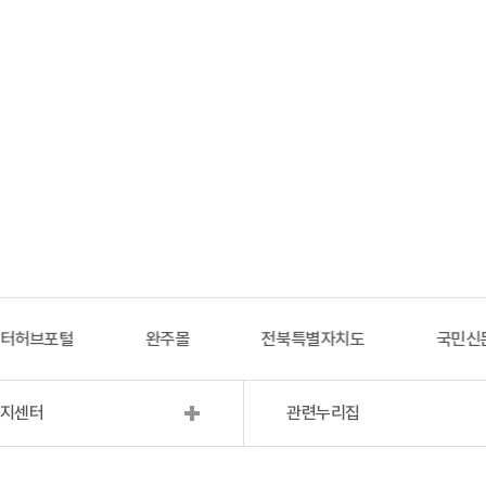
이터허브포털
완주몰
전북특별자치도
국민신
복지센터
관련누리집