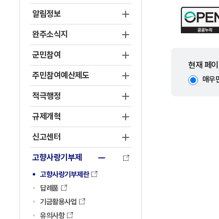
알림정보
완주소식지
군민참여
현재 페이
주민참여예산제도
매우
적극행정
규제개혁
신고센터
고향사랑기부제
고향사랑기부제란
답례품
기금활용사업
유의사항