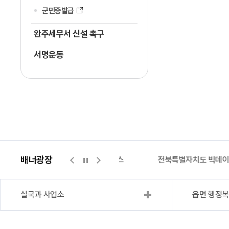
군민증발급
완주세무서 신설 촉구
서명운동
배너광장
지적측량바로처리센터
위택스
전북특별자치도 빅데
실국과 사업소
읍면 행정