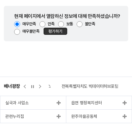
현재 페이지에서 열람하신 정보에 대해 만족하셨습니까?
매우만족
만족
보통
불만족
매우불만족
평가하기
배너광장
측량바로처리센터
위택스
전북특별자치도 빅데이터허브포털
실국과 사업소
읍면 행정복지센터
관련누리집
완주마을공동체