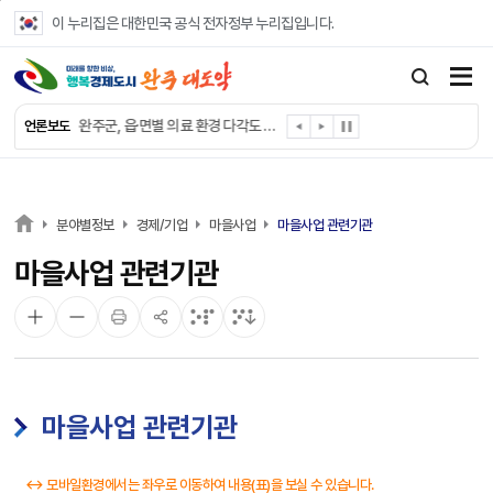
본문 바로가기
이 누리집은 대한민국 공식 전자정부 누리집입니다.
완주군, ‘수의계약 총량제’ 개편 운영
완주군 청소년, 초록우산 지원으로 치과 치료
완주군, 읍·면별 의료 환경 다각도 진단한다
언론보도
완주군, 모바일 헬스케어 “내 건강 변화 직접 확인”
완주군 “여름휴가철 청소년 안전 지킨다”
완주 청소년, 삼성 임직원 만나 미래 진로 그린다
전북은행, 완주군에 ‘시원키트’ 60세트 기탁
분야별정보
경제/기업
마을사업
마을사업 관련기관
㈜새눈, 완주군에 성금 1,000만 원 기탁
마을사업 관련기관
완주 봉동읍, 희망나눔가게·행복빨래방 만족도 조사
유희태 완주군수, 친환경 농업인 현장 목소리 경청
마을사업 관련기관
↔ 모바일환경에서는 좌우로 이동하여 내용(표)을 보실 수 있습니다.