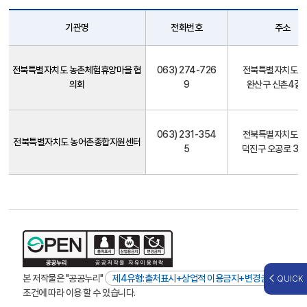
기관명
전화번호
주소
마
을
전북특별자치도 농촌체험휴양마을 협
063) 274-726
전북특별자치도 
공
의회
9
완산구 신촌4길 2
동
체
사
063) 231-354
전북특별자치도 
업
전북특별자치도 농어촌종합지원센터
5
덕진구 오공로 38(
관
련
기
관
본 저작물은 "공공누리"
제4유형:출처표시+상업적 이용금지+변경금지
QUICK
조건에 따라 이용 할 수 있습니다.