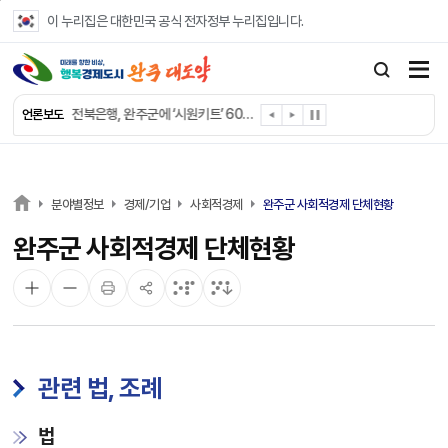
본문 바로가기
이 누리집은 대한민국 공식 전자정부 누리집입니다.
완주군 “여름휴가철 청소년 안전 지킨다”
완주 청소년, 삼성 임직원 만나 미래 진로 그린다
전북은행, 완주군에 ‘시원키트’ 60세트 기탁
언론보도
㈜새눈, 완주군에 성금 1,000만 원 기탁
완주 봉동읍, 희망나눔가게·행복빨래방 만족도 조사
유희태 완주군수, 친환경 농업인 현장 목소리 경청
완주 미래라이온스, 경로당 냉장고 후원
분야별정보
경제/기업
사회적경제
완주군 사회적경제 단체현황
“일터에서 찾은 자신감” 완주군 장애인일자리 활발
완주군 사회적경제 단체현황
완주군, 파크골프장 운영 정비… “공정한 환경 조성”
완주 이서면, 홀몸 남성 위한 ‘이서천사 요리교실’
관련 법, 조례
법