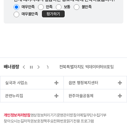
매우만족
만족
보통
불만족
매우불만족
평가하기
배너광장
측량바로처리센터
위택스
전북특별자치도 빅데이터허브포털
실국과 사업소
읍면 행정복지센터
관련누리집
완주마을공동체
개인정보처리방침
영상정보처리기기운영관리방침
이메일무단수집거부
찾아오시는길
저작권보호정책
주요전화번호
읽기전용 프로그램