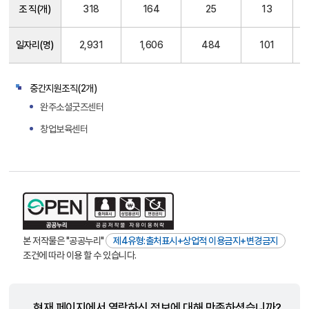
조 직(개)
318
164
25
13
회
적
경
일자리(명)
2,931
1,606
484
101
제
조
직
중간지원조직(2개)
현
완주소셜굿즈센터
황
창업보육센터
본 저작물은 "공공누리"
제4유형:출처표시+상업적 이용금지+변경금지
조건에 따라 이용 할 수 있습니다.
현재 페이지에서 열람하신 정보에 대해 만족하셨습니까?