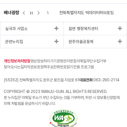
배너광장
측량바로처리센터
위택스
전북특별자치도 빅데이터허브포털
실국과 사업소
읍면 행정복지센터
관련누리집
완주마을공동체
개인정보처리방침
영상정보처리기기운영관리방침
이메일무단수집거부
찾아오시는길
저작권보호정책
주요전화번호
읽기전용 프로그램
(55352) 전북특별자치도 완주군 용진읍 지암로 61
대표전화
063-290-2114
COPYRIGHT © 2023 WANJU-GUN. ALL RIGHTS RESERVED.
본 누리집은 이메일 주소가 무단 수집되는 것을 거부하며, 위반 시 정보통신망법에
의해 처벌됨을 유념하시기 바랍니다.