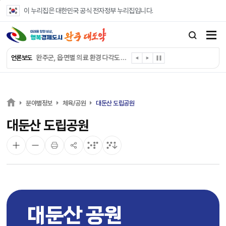
본문 바로가기
이 누리집은 대한민국 공식 전자정부 누리집입니다.
완주군, ‘수의계약 총량제’ 개편 운영
완주군 청소년, 초록우산 지원으로 치과 치료
완주군, 읍·면별 의료 환경 다각도 진단한다
언론보도
완주군, 모바일 헬스케어 “내 건강 변화 직접 확인”
완주군 “여름휴가철 청소년 안전 지킨다”
완주 청소년, 삼성 임직원 만나 미래 진로 그린다
전북은행, 완주군에 ‘시원키트’ 60세트 기탁
분야별정보
체육/공원
대둔산 도립공원
㈜새눈, 완주군에 성금 1,000만 원 기탁
대둔산 도립공원
완주 봉동읍, 희망나눔가게·행복빨래방 만족도 조사
유희태 완주군수, 친환경 농업인 현장 목소리 경청
대둔산 공원