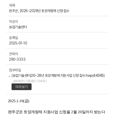
제목
완주군, 2026~2028년 토양개량제 신청·접수
작성자
농업기술센터
등록일
2025-01-10
연락처
290-3333
첨부파일
(농업기술센터)26~28년 토양개량제 지원사업 신청 접수.hwp(445KB)
(445KB / 다운로드:104회 )
미리보기
2025.1.10(금)
완주군은 토양개량제 지원사업 신청을
2
월
20
일까지 받는다