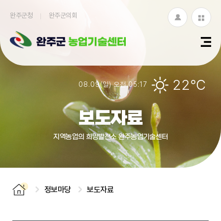
완주군청
완주군의회
로
누
그
리
인
집
22℃
08.09(일) 오전 05:17
모
아
보도자료
보
지역농업의 희망발전소 완주농업기술센터
기
정보마당
보도자료