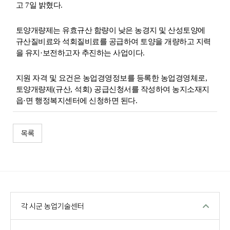
고
7
일 밝혔다
.
토양개량제는 유효규산 함량이 낮은 농경지 및 산성토양에
규산질비료와 석회질비료를 공급하여 토양을 개량하고 지력
을 유지
·
보전하고자 추진하는 사업이다
.
지원 자격 및 요건은 농업경영정보를 등록한 농업경영체로
,
토양개량제
(
규산
,
석회
)
공급신청서를 작성하여 농지소재지
읍
·
면 행정복지센터에 신청하면 된다
.
목록
각 시군 농업기술센터