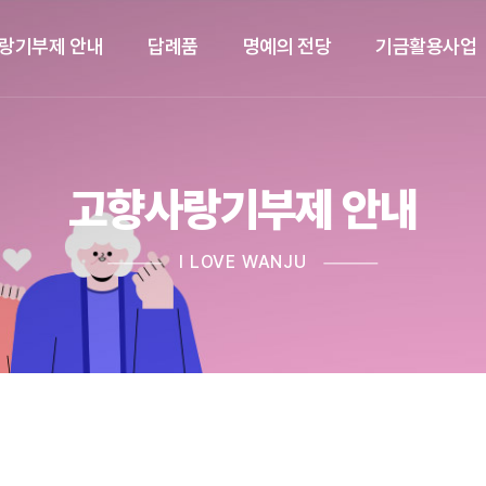
랑기부제 안내
답례품
명예의 전당
기금활용사업
고향사랑기부제 안내
I LOVE WANJU