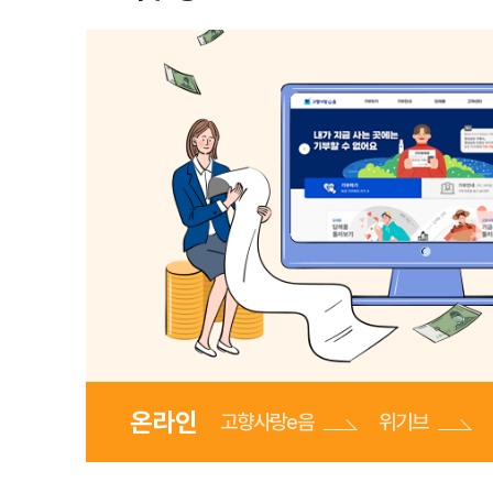
온라인
고향사랑e음
위기브