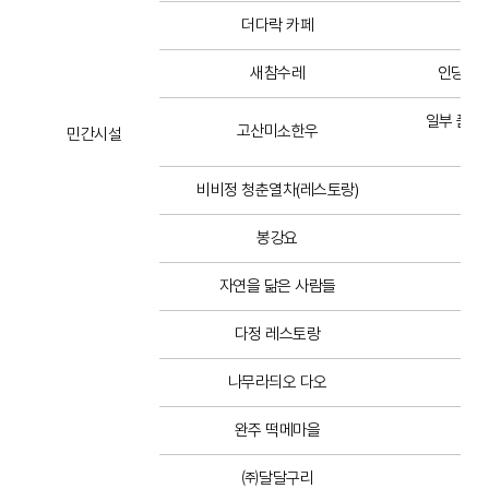
더다락 카페
새참수레
인당 1천
일부 품목 
고산미소한우
민간시설
비비정 청춘열차(레스토랑)
봉강요
자연을 닮은 사람들
다정 레스토랑
나무라듸오 다오
완주 떡메마을
전
㈜달달구리