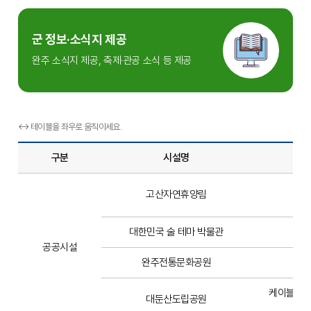
군 정보·소식지 제공
완주 소식지 제공, 축제·관공 소식 등 제공
↔ 테이블을 좌우로 움직이세요.
구분
시설명
숙박
고산자연휴양림
대한민국 술 테마 박물관
공공시설
완주전통문화공원
케이블카(대
대둔산도립공원