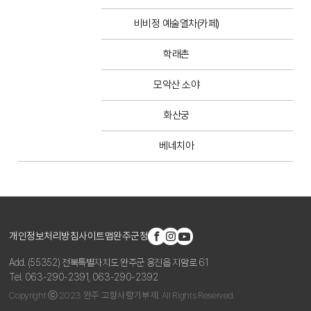
비비정 예술열차(카페)
학래촌
테
모악산 소야
테
화산궁
테
베네치아
아
개인정보처리방침
사이트맵
완주군청
Add. (55352) 전북특별자치도 완주군 용진읍 지암로 61
Tel. 063-290-2391, 063-290-2392
Copyright ⓒ 2023 완주 고향사랑기부제. All Rights Reserved.