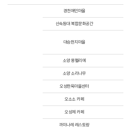
경천애인마을
산속등대 복합문화공간
대승한지마을
한
소양 몽펠리에
레스
소양 소리나무
오성한옥마을센터
오소소 카페
오성제 카페
까미나레 레스토랑