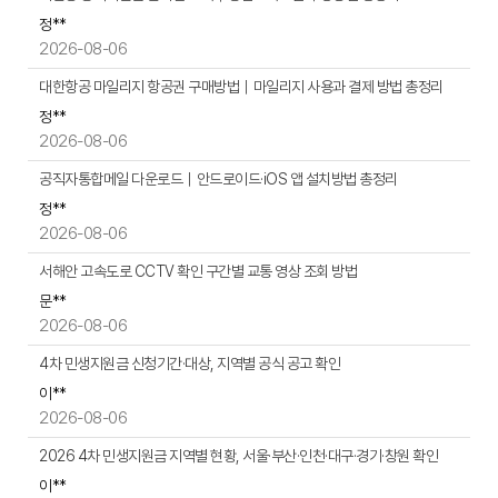
검
유
정**
색
게
2026-08-06
시
판
대한항공 마일리지 항공권 구매방법｜마일리지 사용과 결제 방법 총정리
게
정**
시
2026-08-06
물
목
공직자통합메일 다운로드｜안드로이드·iOS 앱 설치방법 총정리
록
정**
으
2026-08-06
로
,
서해안 고속도로 CCTV 확인 구간별 교통 영상 조회 방법
번
문**
호,
2026-08-06
제
목,
4차 민생지원금 신청기간·대상, 지역별 공식 공고 확인
작
이**
성
2026-08-06
자,
첨
2026 4차 민생지원금 지역별 현황, 서울·부산·인천·대구·경기·창원 확인
부
이**