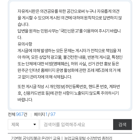
자유게시판은 의견공유를 위한 공간으로써 누구나 자유롭게 의견
을 게시할 수 있으며 게시된 의견에 대하여 원칙적으로 답변하지 않
습니다.
답변을 원하는 민원사무는
'국민신문고'
를 이용하여 주시기 바랍니
다.
유의사항
게시글에 의해 발생하는 모든 문제는 게시자가 전적으로 책임을 져
야 하며, 모든 상업적 광고물, 불건전한 내용, 반본적 게시글, 특정인
또는 단체에 대한 비방(명예훼손), 허위 사실, 선거 관련 홍보 등은
완주군 인터넷 홈페이지 운영 활성화에 관한 조례 제5조에 의거 예
고 없이 관리자에 의해 삭제됩니다.
또한 게시글 작성 시 개인정보(주민등록번호, 핸드폰 번호, 계좌번
호, 신용카드번호 등)에 관한 사항이 노출되지 않도록 주의하시기
바랍니다.
전체
967
건
페이지
1
/
97
게
검색
시
물
자
기본형 공익직불금 온라인 교육｜농업교육포털 수강방법 총정리