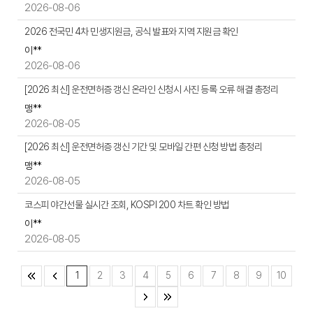
파
2026-08-06
일,
2026 전국민 4차 민생지원금, 공식 발표와 지역 지원금 확인
작
성
이**
일,
2026-08-06
조
[2026 최신] 운전면허증 갱신 온라인 신청시 사진 등록 오류 해결 총정리
회
수
맹**
등
2026-08-05
을
[2026 최신] 운전면허증 갱신 기간 및 모바일 간편 신청 방법 총정리
제
공
맹**
2026-08-05
코스피 야간선물 실시간 조회, KOSPI 200 차트 확인 방법
이**
2026-08-05
1
2
3
4
5
6
7
8
9
10