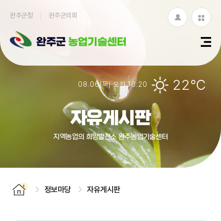
완주군청
완주군의회
로
누
그
리
인
집
22℃
08.06(목) 오전 10:20
모
아
자유게시판
보
지역농업의 희망발전소 완주농업기술센터
기
정보마당
자유게시판