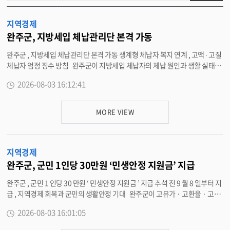
물
검
지역경제
색
완주군, 지방세입 체납관리단 본격 가동
완주군 , 지방세입 체납관리단 본격 가동 생계형 체납자 복지 연계 , 고액 ∙ 고질
체납자 엄정 징수 방침 완주군이 지방세입 체납자의 체납 원인과 생활 실태를
면밀히 파악해 맞춤형 징수와 복지 지원을 병행하는 ‘ 지방세입 체납관리단 ’
2026-08-03 16:12:41
운영을 3 일부터 시작했다 . 이번 체납관리단은 채용 절차를 거쳐 선발된 기간
제근로자 6 명으로 구성됐으며 , 오는 11 월 30 일까지 4 개월간 전화 상담과 현
장 방문 조사를 진행한다 . 단원들은 체납자의 경제적 여건과 생활 실태를 다
MORE VIEW
각도로 조사해 유형별 맞춤 체납 관리 업무를 수행하게 된다 . 체납관리단은
단순한 체납 독촉에 그치지 않고 체납 원인을 세밀하게 분석해 체납자의 상황
에 맞는 해결 방안을 제시할 계획이다 . 일시적인 경제적 어려움으로 납부가
지역경제
어려운 생계형 체납자에게는 분할 납부를 유도하고 , 납부 능력이 현저히 부족
한 경우에는 관련 규정에 따라 정리보류를 검토한다 . 이 과정에서 복지 지원이
완주군, 군민 1인당 30만원 ‘민생안정 지원금’ 지급
필요한 위기 가구를 발굴하면 복지 부서와 즉시 연계해 맞춤형 복지서비스를
완주군 , 군민 1 인당 30 만원 ‘ 민생안정 지원금 ’ 지급 추석 전 9 월 8 일부터 지
받을 수 있도록 돕는다 . 납부 능력이 있음에도 고의적으로 세금을 체납하는
급 , 지역경제 회복과 군민의 생활안정 기대 완주군이 고유가 · 고환율 · 고물
고액 · 고질 체납자에 대해서는 철저한 실태조사를 바탕으로 재산조사 등 적극
가 등으로 어려움을 겪는 군민들의 생활 안정을 돕고 침체된 지역경제에 활력
적인 징수 활동을 추진해 성실 납세 문화를 확립해 나갈 방침이다 . 군은 체납
2026-08-03 16:01:05
을 불어넣기 위해 ‘ 민생안정 지원금 ’ 을 지급한다 . 이번 지원금은 2026 년 7
관리단 운영을 통해 지방세입 확충은 물론 일자리 창출과 복지 사각지대 발굴
월 31 일 기준 완주군에 주민등록을 두고 신청일까지 계속 거주하고 있는 군민
이라는 세 가지 정책 효과를 동시에 거둘 것으로 기대하고 있다 . 황현자 재정