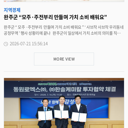
역경제에 활력을 불어넣을 수 있도록 지속적으로 노력하겠다 ” 고 말했다 . <
담당부서 상관면 290-3507>
지역경제
완주군 “모주·주전부리 만들며 가치 소비 배워요”
완주군 “ 모주 ·주전부리 만들며 가치 소비 배워요 ” ‘ 사브작 사브작 우리동네
공정무역 ’ 행사 성황리에 끝나 완주군이 일상에서 가치 소비의 의미를 직접
체험하고 실천할 수 있는 장을 열며 공정무역 문화 확산에 나섰다 . 완주군은
2026-07-21 15:56:14
최근 동상면 농업회사법인 공동체공간 수작에서 지역 소상공인과 주민들이 함
께 어우러진 ‘ 사브작 사브작 우리동네 공정무역 ’ 행사를 성황리에 마무리했다
. 공정무역은 개발도상국 생산자에게 정당한 노동 대가를 지급해 빈곤 자립을
MORE VIEW
돕고 아동 노동 금지 , 친환경 생산을 지향하는 윤리적 무역 제도로 , 최근 일상
속 가치 소비의 대표적인 방식으로 주목받고 있다 . 이번 행사는 주민들의 인
식을 넓히고 골목상권과 손잡는 실천 중심의 공정무역 문화를 뿌리내리기 위
한 현장 소통 행보다 . 현장에는 달달구리 , 반줄 , 삼산도가 , 서리울 , 수작 , 조
아지구 등 지역 업체 6 곳이 동참해 공정무역 재료를 접목한 다채로운 체험 활
동을 주도했다 . 참가자들은 공정무역 설탕인 모스코바도를 활용한 디저트와
쌀강정 , 어머니의 손맛이 담긴 모주 만들기를 비롯해 아로마 오일 체험 , 공정
무역 원두를 재활용한 스트레스볼과 커피 찌꺼기 ( 커피박 ) 자석 ( 마그넷 ) 만
들기 등 다양한 활동에 참여했다 . 특히 행사장에는 가족 단위 참가자들의 발
길이 이어지며 부모와 아이들이 함께 공정무역 제품과 재료에 대한 설명을 듣
고 다양한 만들기 체험교실을 경험하는 등 행사장 곳곳이 활기로 가득 찼다 .