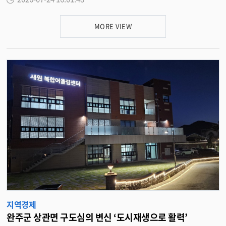
안을 마련하기 위해 대대적인 의견 수렴에 나선다 . 군은 오는 27 일부터 8 월
주군 산업단지 근로자들이 건강하게 정착하고 오래 일할 수 있는 환경을 만들
5 일까지 10 일간 관내 업체와 관련 단체를 대상으로 수의계약 총량제 관련 설
기 위해 다각적인 지원을 아끼지 않겠다 ” 고 말했다 . <담당부서 경제정책과
문조사를 실시한다 . 완주군은 공정한 계약 기회 확보와 지역 업체 상생 발전
290-2403>
MORE VIEW
을 위해 지난 2022 년 8 월 수의계약 총량제를 처음 도입했다 . 제도 도입 이후
관내 업체의 수의계약 비율은 2021 년 91.1% 에서 올해 6 월 말 기준 96.4%
로 5.3% 포인트 상승하는 등 지역 경제 활성화 측면에서 실질적인 지표 성장을
거둔 것으로 나타났다 . 군은 이번 조사를 통해 실제 현장에서 느끼는 관내 업
체와 관련 협회 · 조합 · 단체의 만족도를 측정하고 폭넓은 의견을 수렴할 방침
이다 . 의견의 객관성을 확보하기 위해 이번 조사는 온라인 익명 설문 방식으로
진행된다 . 주요 문항은 수의계약 총량제 제도에 대한 인식 및 이해도를 비롯
해 제도의 적정성 평가 , 계약 기회 및 공정성 변화 체감도 , 계약 총액 조정 및
개선에 대한 의견 등 실효성 있는 항목으로 짜였다 . 설문조사 참여율을 높이
기 위해 공식 누리집을 통해 설문 참여를 독려하고 , 접수된 현장의 제안들을 면
밀히 검토해 제도적 보완책을 마련할 방침이다 . 황현자 재정관리과장은 “ 수
의계약 총량제 운영을 통해 관내 업체의 참여 기회가 실질적으로 확대되는 성
과를 확인했다 ” 며 “ 설문조사를 통해 제도 운영에 대한 현장의 체감도를 객관
적으로 분석해 더욱 효율적이고 공정한 계약 업무 환경을 조성하는 데 역량을
집중하겠다 ” 고 말했다 . 한편 , 설문조사는 완주군 누리집을 통해 참여할 수
있으며 , 궁금한 사항은 완주군청 재정관리과 계약팀 (063-290-2352) 으로 문
의하면 된다 . <담당부서 재정관리과 290-2352>
지역경제
완주군 상관면 구도심의 변신 ‘도시재생으로 활력’