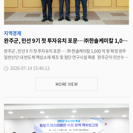
지역 소상공인들도 직접 체험교실을 기획 · 운영하며 공정무역 제품을 소개하
고 주민들과 소통하는 등 공정무역과 지역경제가 함께 성장하는 의미 있는 교
류의 장을 만들었다 . 최은아 경제정책과장은 “ 앞으로도 주민들이 생활에서
공정무역을 쉽게 이해하고 실천할 수 있도록 교육과 체험 중심의 다양한 사업
을 지속적으로 추진하겠다 ” 고 말했다 . <담당부서 경제정책과 290-3232>
지역경제
완주군, 민선 9기 첫 투자유치 포문… ㈜한솔케미칼 1,000억 원 확정
완주군 , 민선 9 기 첫 투자유치 포문 … ㈜ 한솔케미칼 1,000 억 원 확정 완주
일반산단 내 반도체 핵심소재 제조 및 첨단 연구시설 확충 완주군이 민선 9 기
출범과 동시에 1,000 억 원 규모의 대규모 기업 투자를 이끌어내며 첨단산업
2026-07-14 15:46:12
거점 도시로서의 위상을 확고히 했다 . 14 일 완주군은 전북특별자치도청에서
전북도 , ㈜ 한솔케미칼과 함께 반도체용 핵심소재 제조시설 및 첨단 연구시설
확충을 위한 투자협약을 체결했다 . 이날 협약식에는 유희태 완주군수를 비롯
MORE VIEW
해 이원택 전북특별자치도지사 , 한장안 ㈜ 한솔케미칼 대표이사 등이 참석해
미래 첨단산업 경쟁력 강화와 지역 경제 활성화를 위해 긴밀히 협력하기로 뜻
을 모았다 . 이번 협약에 따라 완주산단의 대표 기업인 ㈜ 한솔케미칼은 기존
사업장 (5 만 7,813 평 ) 부지에 오는 2029 년까지 1,000 억 원을 대대적으로
투입한다 . 세계적 반도체 시장의 수요 확대에 선제적으로 대응하기 위해 , 연
구개발 (R&D) 부터 생산까지 한자리에서 수행하는 ‘ 차세대 첨단 소재 거점 ’
을 구축한다는 구상이다 . 이를 통해 20 명의 신규 직접 고용이 이루어지며 ,
완주군이 미래 먹거리인 반도체 핵심소재 산업의 중심지로 도약하는 데 큰 탄