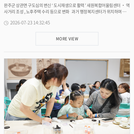
완주군 상관면 구도심의 변신 ‘ 도시재생으로 활력 ’ 새원복합어울림센터 ‧ 역
사거리 조성 , 노후주택 수리 등으로 변화 과거 행정복지센터가 위치하며 지역
의 중심지 역할을 했던 완주군 상관면 구도심이 도시재생사업을 통해 다시 사
2026-07-23 14:32:45
람과 활력이 모이는 공간으로 탈바꿈했다 . 상관면 구도심은 2013 년 행정복
지센터 이전 이후 유동인구 감소와 상권 침체로 활력을 잃었지만 , 완주군이 20
19 년 국토교통부 도시재생 뉴딜 공모사업에 선정된 이후 본격적인 도시재생
MORE VIEW
사업을 추진하며 새로운 변화를 맞았다 . 총사업비 77 억 원이 투입된 이번 사
업은 주민들이 다시 찾고 머무는 생활공간 조성에 중점을 두고 추진됐다 . 골
목길 정비 , 역사거리 조성 , 벽화조성과 경관조명 설치 , 내부영상망 (CCTV) 확
충 및 새원역사길 정비 등을 통해 안전하고 쾌적한 정주환경을 조성하며 구도
심에 활력을 불어넣었다 . 또한 노후주택 42 호에 대해 집수리 사업을 함께 진
행하여 정주환경 개선과 주거복지향상에도 힘을 쏟았다 . 도시재생의 중심인
새원복합어울림센터는 책쉼터 , 공부방 , 건강증진실 , 동아리방 , 체력단련실
등을 갖춘 복합문화공간으로 조성됐다 . 특히 올해 7 월부터 운영을 시작한 체
력단련실은 현재 160 여 명의 회원이 이용하며 구도심 방문객 증가와 함께 주
변 상권에도 활력을 더하고 있다 . 안산호 하원신마을 이장은 “ 예전에는 저녁
이면 적막했던 거리가 이제는 주민들이 모이고 웃음이 넘치는 사람 냄새 나는
공간으로 바뀌었다 ” 며 “ 도시재생사업과 행정의 적극적인 추진력이 구도심
을 다시 살아 숨 쉬는 중심지로 만들고 있다 ” 고 말했다 . 유희태 완주군수는 “
도시재생은 공간을 정비하는 데 그치지 않고 주민들의 삶과 공동체를 회복하
는 사업 ” 이라며 “ 새원복합어울림센터를 중심으로 정주여건을 개선하고 지