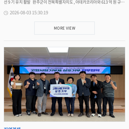
선 9 기 유치 활발 완주군이 전북특별자치도 , 아데카코리아와 613 억 원 규모
의 투자협약을 체결하며 지역 경제 활성화를 위한 발판을 마련했다 . 이번 성
2026-08-03 15:30:19
과는 민선 9 기 출범과 동시에 유치한 첨단소재 기업 ㈜ 한솔케미칼의 1,000
억 원 규모 투자에 이은 연이은 결실로 , 완주군이 첨단소재 핵심 거점 도시로
확실히 자리매김했음을 입증했다 . 31 일 전북특별자치도청에서 열린 협약식
MORE VIEW
에는 유희태 완주군수 , 이원택 전북도지사 , 박종석 아데카코리아 대표이사 등
이 참석해 투자 뜻을 모았다 . 이번 협약은 민선 9 기 첫 외국인투자기업 유치
이자 , 지난 35 년간 완주군과 함께한 기업의 추가 투자라는 점에서 의미가 크
다 . 협약에 따라 아데카코리아는 오는 2029 년까지 완주테크노밸리 제 2 산
단 내 기존 3 공장 부지 (53,960 ㎡ · 약 16,323 평 ) 에 613 억 원을 투자해 고
부가가치 수지첨가제 생산라인을 증설한다 . 군은 이번 시설 증설로 20 여 명
의 신규 직접 고용 인원이 창출돼 지역 고용시장과 소재 산업 전반의 경쟁력이
한층 강화될 것으로 보고 있다 . 외국 자본 100% 출자로 시작해 1991 년 완주
에 설립된 아데카코리아는 본사와 3 개 생산공장을 모두 완주에 둔 기업으로 ,
플라스틱 수지첨가제와 반도체 메모리용 소재 ( 하프늄 전구체 등 ) 분야의 독
보적인 기술력을 바탕으로 세계적 공급망의 핵심 역할을 맡고 있다 . 유희태
완주군수는 “35 년간 완주의 산업 발전을 이끌어온 아데카코리아가 과감한 증
설 투자를 결정해 준 것에 깊이 감사드린다 ” 며 “‘ 기업의 성공이 곧 완주의 성
공 ’ 이라는 신념 아래 , 이번 투자가 확실한 지역경제 활성화로 이어질 수 있도
록 전북도와 함께 신속한 인허가 등 맞춤형 행정 · 재정적 지원을 아끼지 않겠
다 ” 고 밝혔다 . <담당부서 경제정책과 290-2413>