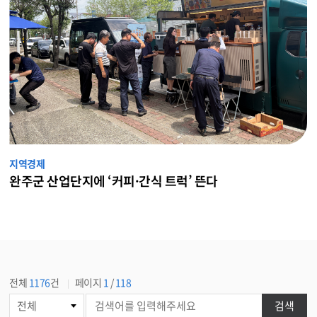
지역경제
완주군 산업단지에 ‘커피·간식 트럭’ 뜬다
전체
1176
건
페이지
1
/
118
게
검색
시