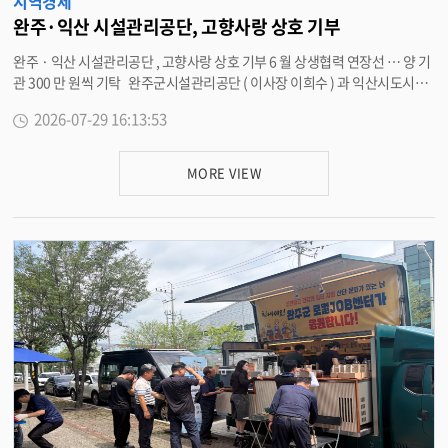
지역경제
완주·익산 시설관리공단, 고향사랑 상호 기부
완주 · 익산 시설관리공단 , 고향사랑 상호 기부 6 월 상생협력 연장선 … 양 기
관 300 만 원씩 기탁 완주군시설관리공단 ( 이사장 이희수 ) 과 익산시도시관
리공단 ( 이사장 이지영 ) 이 29 일 완주군시설관리공단 대회의실에서 ‘ 고향사
2026-07-29 16:13:53
랑기부제 상호기부 협약식 ’ 을 개최하고 , 고향사랑기부제 활성화와 지역 간
상생발전을 위한 협력에 뜻을 모았다 . 이번 협약은 양 기관이 지난 6 월 체결
한 상생협력 업무협약의 연장선에서 마련된 것으로 , 기관 간 협력을 실질적인
MORE VIEW
실천으로 이어간다는 점에서 의미를 더했다 . 특히 지난해보다 참여 인원과 기
부 규모가 확대돼 양 기관은 각 300 만 원씩 총 600 만 원을 상호 기부했으며 ,
이는 지역 간 상생과 나눔문화 확산에 모범적인 사례가 될 것으로 기대되고 있
다 . 이희수 완주군시설관리공단 이사장은 “ 지난해 출범 초기부터 든든한 동
반자가 되어준 익산시도시관리공단과 올해는 상생협력 업무협약에 이어 고향
사랑기부제 상호기부까지 함께하게 되어 매우 뜻깊게 생각한다 ” 며 “ 앞으로
도 다양한 분야에서 지속적인 교류와 협력을 통해 지역 발전과 주민 복리 증진
에 함께 기여하는 모범적인 지방공기업이 되도록 노력하겠다 ” 고 밝혔다 . 한
편 , 고향사랑기부제는 개인이 주민등록상 주소지를 제외한 다른 지방자치단
체에 기부하면 세액공제와 함께 지역 특산품 등의 답례품을 받을 수 있는 제도
로 , 모금된 기부금은 주민복리 증진과 지역발전을 위한 다양한 사업에 활용된
다 . <담당부서 시설관리공단 270-9904>