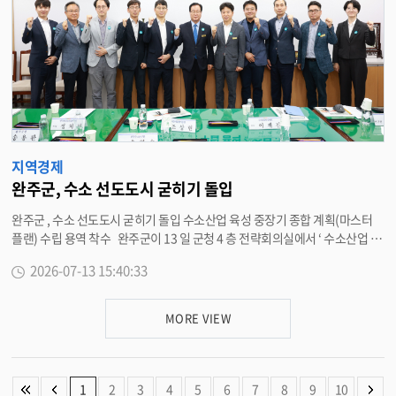
력을 받을 것으로 전망된다 . 유희태 완주군수는 “ 완주에 기반을 두고 기술혁
신을 거듭해 온 ㈜ 한솔케미칼이 과감한 증설 투자를 결정해 준 것에 깊이 감사
드린다 ” 며 “ 이번 투자가 양질의 일자리 창출과 인재 채용의 확실한 기폭제가
될 수 있도록 신속한 인허가 등 맞춤형 행정 지원에 최선을 다하겠다 ” 고 밝혔
다 . <담당부서 경제정책과 290-2413>
지역경제
완주군, 수소 선도도시 굳히기 돌입
완주군 , 수소 선도도시 굳히기 돌입 수소산업 육성 중장기 종합 계획(마스터
플랜) 수립 용역 착수 완주군이 13 일 군청 4 층 전략회의실에서 ‘ 수소산업 육
성 중장기 종합 계획(마스터 플랜) 수립 용역 착수보고회 ’ 를 열고 대한민국 수
2026-07-13 15:40:33
소 선도도시로 도약하기 위한 밑그림 그리기에 돌입했다 . 이번 용역은 급변하
는 수소산업 환경에 선제적으로 대응하고 , 완주군의 산업 기반과 미래 성장 잠
재력을 반영한 중장기 육성 전략을 마련하기 위한 것으로 내년 2 월까지 약 9
MORE VIEW
개월 동안 삼일회계법인에서 수행한다 . 이날 착수보고회에는 유희태 완주군
수를 비롯해 관계 공무원 , 수소 분야 전문가 , 용역 수행기관 관계자 등 10 여
명이 참석해 추진 방향과 주요 과업을 공유했다 . 참석자들은 완주군 수소산업
의 경쟁력 강화와 지속 가능한 산업생태계 조성을 위한 구체적인 실행 방안을
1
2
3
4
5
6
7
8
9
10