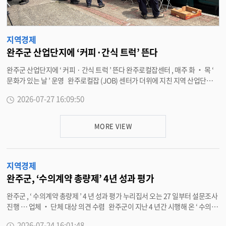
지역경제
완주군 산업단지에 ‘커피·간식 트럭’ 뜬다
완주군 산업단지에 ‘ 커피 · 간식 트럭 ’ 뜬다 완주로컬잡센터 , 매주 화 ‧ 목 ‘
문화가 있는 날 ’ 운영 완주로컬잡 (JOB) 센터가 더위에 지친 지역 산업단지
근로자들을 위해 8 월 27 일까지 매주 화요일과 목요일 완주군 내 5 개 산업단
2026-07-27 16:09:50
지를 순회하며 ‘ 산단 문화가 있는 날 ’ 을 운영한다 . 이번 행사는 완주 일반산
업단지 , 과학산업단지 , 테크노밸리 1·2 단지 , 완주농공단지 일대를 총 10 회
에 걸쳐 순회하며 커피와 간식 트럭을 지원하는 형태로 진행된다 . 완주산단
MORE VIEW
제조업 근로자 특화사업인 ‘ 완주에서 안주 ( 安住 ) 프로젝트 ’ 의 하나로 진행
되는 이번 행사는 출퇴근 및 주거 편의 지원과 더불어 , 산업단지 현장으로 직접
찾아가는 문화 복지 서비스를 결합해 근로자들의 근무 만족도를 높일 전망이
지역경제
다 . 운영 장소는 ㈜ 정석케미칼 , ㈜ 엠제이 , 대림씨앤씨 ( 주 ) 인근 등 접근성
이 좋은 산업단지 내 공공장소와 공영주차장이며 , 점심 시간대 (11:00~14:0
완주군, ‘수의계약 총량제’ 4년 성과 평가
0) 를 활용해 찾아간다 . 특히 완주군 정신건강복지센터와 연계한 정신건강 상
완주군 , ‘ 수의계약 총량제 ’ 4 년 성과 평가 누리집서 오는 27 일부터 설문조사
담을 병행해 근로자들의 신체적 · 정신적 피로 해소에도 집중할 예정이다 . 최
진행 … 업체 ‧ 단체 대상 의견 수렴 완주군이 지난 4 년간 시행해 온 ‘ 수의계
은아 경제정책과장은 “ 더운 여름철 현장에서 고생하는 근로자들이 시원한 음
약 총량제 ’ 의 성과를 객관적으로 평가하고 현장의 목소리를 반영한 제도 개편
료 한 잔과 상담을 통해 잠시나마 쉬어갈 수 있기를 바란다 ” 며 “ 앞으로도 완
2026-07-24 16:01:48