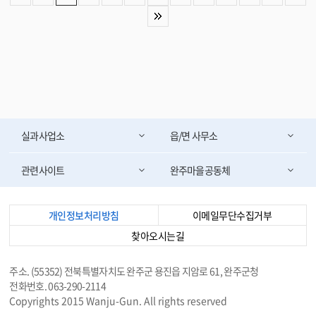
논의했다 . 이번 마스터플랜은 완주군의 산업구조와 수소 관련 기업 현황을 종
합적으로 분석하고 수소산업 발전 여건과 성장 가능성을 진단하는 데 중점을
둔다 . 이를 바탕으로 지역 특성을 반영한 중장기 비전과 전략을 제시하고 , 산
업생태계 고도화를 위한 실효성 있는 정책과 핵심사업을 발굴할 계획이다 . 특
히 ▲ 수소산업 육성 비전 및 발전전략 수립 ▲ 지역 산업과 연계한 수소산업
생태계 조성 ▲ 기업 유치 및 산업 경쟁력 강화 방안 ▲ 국가 공모사업 및 국비
확보 전략 ▲ 단계별 실행과제와 투자계획 등을 종합적으로 마련해 향후 완주
군 수소산업 정책의 기본 방향을 제시할 예정이다 . 완주군은 용역 추진 과정
에서 전문가 자문과 관련 기관 협의 , 산업계 의견 수렴 등을 통해 현장의 목소
실과사업소
읍/면 사무소
리를 적극 반영하고 , 실현 가능성이 높고 정책 활용도가 뛰어난 종합 계획(마
스터 플랜)을 수립할 계획이다 . 유희태 완주군수는 “ 수소산업은 탄소중립 시
대를 이끌 핵심 미래산업인 만큼 완주군의 강점과 잠재력을 최대한 살린 중장
관련사이트
완주마을공동체
기 전략 마련이 무엇보다 중요하다 ” 며 “ 이번 종합 계획( 마스터 플랜)을 통해
완주군이 대한민국 수소산업을 선도하는 중심도시로 도약할 수 있는 기반을
마련하겠다 ” 고 말했다 . <담당부서 수소신산업담당관 290-2429>
개인정보처리방침
이메일무단수집거부
찾아오시는길
주소. (55352) 전북특별자치도 완주군 용진읍 지암로 61, 완주군청
전화번호. 063-290-2114
Copyrights 2015 Wanju-Gun. All rights reserved