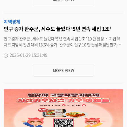
주소지를 두었거나 완주군 내 취업을 희망하는 18 세 이상 45 세 이하의 미취
우편으로 기간 내 제출하면 된다 . 김병수 완주경제센터장은 “ 디자인은 기업
업 청년이다 . 선정된 대상자는 면접에 필요한 정장 상 · 하의 , 셔츠 · 블라우스
경쟁력을 높이는 가장 빠르고 효과적인 투자 ” 라며 “ 이번 사업으로 관내 기업
, 구두 , 넥타이 , 벨트 등 면접 필수 품목을 대여할 수 있다 . 신청은 ‘ 청년메카
들이 브랜드 가치를 높이고 새로운 시장으로 도약하는 계기가 되길 기대한다 ”
지역경제
완주 (youth.wanju.go.kr)’ 온라인 플랫폼을 통해 가능하며 , 신청 승인 후 지
고 밝혔다 . 자세한 사항은 완주경제센터 (063-290-4035) 로 문의하면 된다 .
정된 정장 대여업체를 방문해 대여하면 된다 . 대여 기간은 1 회당 3 박 4 일이
<담당부서 경제정책과 290-4035>
인구 증가 완주군, 세수도 늘었다 ‘5년 연속 세입 1조’
며 , 1 인당 최대 2 회까지 지원받을 수 있다 . 유희태 완주군수는 “ 구직 과정에
인구 증가 완주군 , 세수도 늘었다 ‘5 년 연속 세입 1 조 ’ 10 만 달성 ‧ 기업 유
서 반복되는 면접 준비 비용이 청년들에게 부담으로 작용하는 만큼 , 이번 지원
치로 지방세 전년 대비 13.6% 증가 완주군이 인구 10 만 달성과 활발한 기업
이 취업준비에 실질적인 도움이 되기를 기대한다 ” 며 “ 청년들이 지역에서 안
유치 성과를 바탕으로 5 년 연속 ‘ 세입 1 조 원 시대 ’ 를 이어갔다 . 27 일 완주
정적으로 미래를 설계할 수 있도록 현장 중심의 청년정책을 이어가겠다 ” 고
2026-01-29 15:31:49
군은 2025 년도 회계연도 일반회계 세입이 1 조 2,123 억 원으로 마감됐다고
말했다 . 한편 완주군은 올해 1 월 완주청년종합지원센터를 정식 개소한데 이
밝혔다 . 이는 전년도 결산 대비 888 억 원 증가한 규모다 . 군은 지방교부세와
어 2026~2030 년 청년정책 중장기 기본계획을 수립을 통해 청년의 지역정착
세외수입 등 일부 세원이 감소했음에도 , 지방세가 158 억 원 (13.6%) 증가하
과 성장기반 마련에 노력하고 있다 . <담당부서 인구정책과 290-3237>
MORE VIEW
며 이 같은 성과를 이끌었다 . 자주재원인 지방세는 1,318 억 원 , 세외수입은
452 억 원이다 . 관내 법인의 영업이익 증가와 근로소득자 급여 상승 등의 영향
으로 지방소득세가 595 억 원을 기록했다 . 아울러 세입오차율은 결산추경 대
비 각각 2.6% 및 2.0% 이내로 관리돼 , 정확한 세수 추계를 달성했다 . 완주군
은 어려운 경제 여건 속에서도 지방세 세입이 증가한 핵심 요인으로 ▲ 적극적
인 산업단지 조성과 기업 유치 · 지원을 통한 일자리 창출 ▲ 청년 유입 및 출산
증가 ▲ 주거 안정과 교육 지원을 바탕으로 한 인구 10 만 달성 등을 꼽았다 .
완주군 인구는 민선 8 기 출범 당시 9 만 1,134 명에서 매달 증가해 2025 년 말
10 만 444 명 ( 외국인 포함 10 만 6,043 명 ) 으로 늘었으며 , 9,310 명이 증가