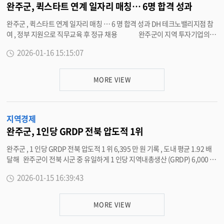
이 아닌 , 소상공인이 겪고 있는 애로 사항을 현장에서 함께 해결하는 데 중점을
완주군, 퀵스타트 연계 일자리 매칭… 6명 합격 성과
두고 있다 ” 며 “ 경영 개선이 필요한 소상공인의 적극적인 참여를 기대한다 ”
완주군 , 퀵스타트 연계 일자리 매칭 … 6 명 합격 성과 DH 테크노밸리지점 참
고 말했다 . 자세한 사항은 완주경제센터 (063-290-4035) 로 문의하면 된다 .
여 , 정부 지원으로 직무교육 후 정규 채용 완주군이 지역 투자기업의 인
<담당부서 경제정책과 290-4039>
력난 해소를 위해 추진한 ‘ 한국형 퀵스타트 (Quick Start) 프로그램 연계 일자
2026-01-16 15:15:07
리 매칭데이 ’ 를 통해 6 명의 구직자가 ㈜ DH 테크노밸리지점 퀵스타트 참여
인력으로 합격하는 성과를 거뒀다 . 이번 일자리 매칭데이는 한국형 퀵스타트
프로그램에 참여 중인 ㈜ DH 테크노밸리지점의 인력 채용을 전제로 진행된 행
MORE VIEW
사로 , 최근 해당 사업장에서 열렸다 . 기업 인사담당자가 직접 참여해 구직자
를 대상으로 현장면접을 진행했으며 , 면접을 통해 선발된 6 명은 ㈜ DH 테크
노밸리지점 퀵스타트 프로그램 참여 인력으로 최종 선발됐다 . 한국형 퀵스타
지역경제
트 프로그램은 지방 투자기업이 필요로 하는 인력을 사전에 선발한 뒤 , 기업 맞
춤형 직무교육과 현장실습을 거쳐 정규 채용으로 연계하는 정부 지원 인력양
완주군, 1인당 GRDP 전북 압도적 1위
성 사업이다 . 기업이 요구하는 직무를 중심으로 교육이 이뤄져 , 현장에 즉시
완주군 , 1 인당 GRDP 전북 압도적 1 위 6,395 만 원 기록 , 도내 평균 1.92 배
투입 가능한 인재를 양성하는 것이 특징이다 . 이날 현장면접에는 총 9 명의 구
달해 완주군이 전북 시군 중 유일하게 1 인당 지역내총생산 (GRDP) 6,000 만
직자가 참여했으며 , 이 가운데 합격한 6 명은 앞으로 기업 맞춤형 직무교육과
원 이상을 기록하며 도내 최고 경제도시로서의 위상을 재확인했다 . 14 일 완
현장실습 과정을 순차적으로 이수한 뒤 정규 채용으로 연계될 예정이다 . 행사
2026-01-15 16:39:43
주군은 지난해 하반기 도에서 공표한 ‘2022 년 기준 전북특별자치도 지역내총
는 ( 사 ) 전북산학융합원 ( 원장 강승구 ) 주관으로 추진됐으며 , 실질적인 채용
생산 (GRDP)’ 통계자료를 바탕으로 1 인당 GRDP 를 추계한 결과 전년 대비 1
으로 이어질 수 있도록 현장면접 중심의 실효성 있는 취업 연계 프로그램으로
53 만 원이 증가해 6,395 만 원을 기록했다고 밝혔다 . 이는 도내 1 인당 GRD
운영됐다 . ㈜ DH 테크노밸리지점 관계자는 “ 이번 일자리 매칭데이를 통해
MORE VIEW
P 평균 (3,317 만 원 ) 의 1.92 배에 달하는 것으로 , 전북 2 위 지역 (4,334 만 원
기업이 필요로 하는 인재를 직접 선발할 수 있어 인력난 해소에 큰 도움이 됐다
) 과 비교해도 압도적으로 높은 수치다 . 완주군은 340 만 평에 달하는 산업단
” 며 “ 퀵스타트 프로그램을 통해 2026 년 8 월까지 총 25 명을 채용할 계획으