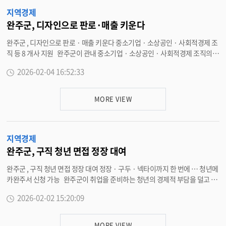
검
지역경제
색
완주군, 디자인으로 판로·매출 키운다
완주군 , 디자인으로 판로 · 매출 키운다 중소기업 · 소상공인 · 사회적경제 조
직 등 8 개사 지원 완주군이 관내 중소기업 · 소상공인 · 사회적경제 조직의
제품 경쟁력 강화를 위해 ‘2026 년 맞춤형 디자인 지원사업 ’ 참여기업을 모집
2026-02-04 16:52:33
한다 . 이번 사업은 기업 수요에 맞춘 디자인 개발을 지원해 브랜드 인지도 제
고는 물론 온라인 판로 확대와 매출 증대 등 실질적인 성과로 이어질 수 있도록
추진된다 . 이를 통해 디자인 개발 비용 부담을 완화하면서도 기업 이미지 개
MORE VIEW
선과 시장 경쟁력 향상을 도모할 수 있을 것으로 기대된다 . 모집 기간은 4 일
부터 27 일까지이며 , 지원 규모는 총 8 개사다 . 선정 기업에는 과제당 최대 50
0 만 원 ( 보조 90%, 자부담 10% 이상 , 부가가치세 별도 ) 범위에서 맞춤형 디
지역경제
자인 개발을 지원한다 . 지원 분야는 ▲ 브랜드 디자인 (BI·CI, 로고 등 ) ▲ 상
품 포장 디자인 ( 패키지 , 라벨 등 ) ▲ 홍보 · 마케팅용 편집 디자인 ( 카탈로그
완주군, 구직 청년 면접 정장 대여
, 리플릿 등 ) ▲ 홈페이지 및 온라인 홍보물 디자인 ( 상세페이지 , 배너 , SNS
완주군 , 구직 청년 면접 정장 대여 정장 · 구두 · 넥타이까지 한 번에 … 청년메
콘텐츠 등 ) ▲ 기타 시각 디자인 개발 등이다 . 군은 선정기업과 디자인 전문
카완주서 신청 가능 완주군이 취업을 준비하는 청년의 경제적 부담을 덜고 실
기업이 컨소시엄을 구성해 신청하도록 하고 , 도내 디자인 전문기업 참여를 확
질적인 구직활동을 지원하기 위해 ‘2026 년 구직청년 면접정장 대여사업 ’ 을
대하는 한편 관내 공급기업에는 가산점을 부여해 지역 디자인산업 기반과 상
2026-02-02 15:20:09
본격 추진한다 . 이번 사업은 면접 준비 과정에서 발생하는 정장 구입 비용 부
생 협력 체계를 강화할 계획이다 . 다만 , 단순 인쇄비나 광고 집행비 등 디자인
담을 완화해 청년이 보다 자신 있게 취업에 도전할 수 있도록 돕기 위해 마련됐
개발과 직접 관련이 없는 비용은 지원에서 제외된다 . 참여를 희망하는 기업은
다 . 사업은 2 월 2 일부터 예산 소진 때까지 운영된다 . 지원 대상은 완주군에
완주군 홈페이지 고시 · 공고에 게시된 신청 서식을 내려받아 작성한 뒤 , 전자
MORE VIEW