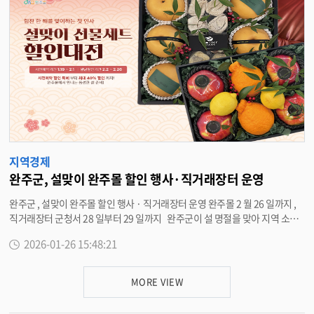
를 증정할 계획이다 . ‘ 우리쌀 떡볶이 밀키트 ’ 는 완주에서 생산된 고품질 쌀
을 주원료로 간편한 조리가 가능하다 . 당첨 결과는 이벤트 종료 후 2 월 25 일
완주군 공식 SNS( 카카오채널 ) 를 통해 발표되며 , 당첨자에게는 개별 안내 메
시지를 발송할 예정이다 . 유희태 완주군수는 “ 기부자가 기부금 사용처를 직
접 선택하는 지정기부의 취지를 알리고 참여를 넓히기 위해 이번 이벤트를 마
련했다 ” 며 “ 설 명절을 맞아 완주를 응원하는 마음이 청소년과 작은 생명들에
게 따뜻한 희망으로 이어지길 바란다 ” 고 말했다 . <담당부서 인구정책과 29
0-2392>
지역경제
완주군, 설맞이 완주몰 할인 행사·직거래장터 운영
완주군 , 설맞이 완주몰 할인 행사 · 직거래장터 운영 완주몰 2 월 26 일까지 ,
직거래장터 군청서 28 일부터 29 일까지 완주군이 설 명절을 맞아 지역 소상
공인과 농가의 판로 확대를 지원하고 , 군민에게 합리적인 명절 소비 기회를 제
2026-01-26 15:48:21
공하기 위해 ‘ 완주몰 설 명절 온라인 할인 행사 ’ 와 ‘ 설 명절 직거래장터 ’ 를 운
영한다 . 우선 완주몰 할인 행사는 2 월 26 일까지 진행될 예정으로 관내 24 개
업체가 참여해 100 여 종의 명절 선물용 상품을 선보이고 있다 . 참여 상품은
MORE VIEW
봉동 생강을 활용한 편강 · 생강청 · 생강과즐 등 지역 특산 가공식품을 비롯해
한우 · 한돈 선물세트 , 곶감 · 파프리카 · 표고버섯 등 신선 농축산물 , 참기름