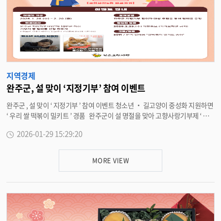
했다 . 유희태 완주군수는 “ 완주군은 꾸준한 인구 증가와 세입 증가를 바탕으
로 안정적으로 행정을 추진하고 있다 ” 며 “ 일자리와 산업 경쟁력을 갖춘 경제
도시 1 번지로 도약하는 데 더해 , 글로벌 수소 · 피지컬 AI 중심도시 기반까지
갖춘 행복지수 1 번지 완주를 만들기 위해 최선을 다하겠다 ” 고 말했다 . <담
당부서 재정관리과 290-2321>
지역경제
완주군, 설 맞이 ‘지정기부’ 참여 이벤트
완주군 , 설 맞이 ‘ 지정기부 ’ 참여 이벤트 청소년 ‧ 길고양이 중성화 지원하면
‘ 우리 쌀 떡볶이 밀키트 ’ 경품 완주군이 설 명절을 맞아 고향사랑기부제 ‘ 지
정기부 ’ 참여를 확산하기 위한 특별 이벤트를 진행한다 . 이번 이벤트는 기부
2026-01-29 15:29:20
자가 기부금 사용처를 직접 선택하는 ‘ 지정기부 ’ 의 취지를 알리고 , 완주군이
추진 중인 지정기부 사업에 대한 공감과 참여를 높이기 위해 마련됐다 . 이벤
트 기간은 28 일부터 2 월 20 일까지로 고향사랑기부금 종합정보시스템 ‘ 고향
MORE VIEW
사랑 e 음 ’ 또는 민간 플랫폼 ‘ 위기브 ’ 를 통해 완주군 지정기부 사업에 기부한
뒤 답례품 선택까지 완료하면 자동으로 응모된다 . 완주군 지정기부 사업은
▲ 청소년의 심리적 치유와 정서적 성장을 돕는 ‘ 청소년 시네마테라피 ’ ▲ 사
람과 동물이 조화롭게 공존할 수 있도록 돕는 ‘ 길고양이 건강돌봄 및 중성화 지
원사업 ’ 2 개 사업이다 . 군은 이벤트 기간 중 지정기부에 참여한 기부자 가운
데 추첨을 통해 50 명을 선정해 완주군 인기 답례품인 ‘ 우리 쌀 떡볶이 밀키트 ’