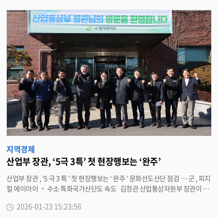
· 들기름 · 도라지청 · 흑곶감 · 전통차 등 설 명절 선물 수요가 높은 상품들로
폭넓게 구성됐다 . 해당 상품은 최대 10~40% 할인된 가격으로 구매할 수 있다
. 특히 과일꾸러미 상품은 ‘ 완주몰 × 옐로우팜 ’ 협업 기획 상품으로 , 레드향
· 사과 · 배 · 한라봉 · 레몬 · 곶감 등 명절 선물 수요가 높은 과일을 중심으로
실속형 ( 소형 ) 7 종 , 프리미엄 ( 중형 ) 8 종 , 단품 세트 6 종으로 구성됐다 . 해
당 상품은 고급 보자기 포장 패키지를 적용해 선물 활용도를 높였으며 , 사전예
약 기간인 2 월 1 일까지는 최대 31% 까지 할인된 가격으로 구매할 수 있다 . 2
월 2 일부터는 정상 할인 가격으로 판매가 이어진다 . 설 명절 직거래장터는 오
는 28 일부터 29 일까지 이틀간 완주군청에서 개최된다 . 이번 직거래장터에는
관내 농가와 소상공인 등 20 여 개 업체가 참여해 명절 선물용 상품과 다양한
먹거리를 판매한다 . 또한 현장 방문객을 대상으로 구매 금액 10 만 원 이상 시
두바이 쫀득 쿠키 등 소정의 사은품을 증정하는 이벤트를 함께 운영해 직거래
장터 방문의 즐거움을 더할 예정이다 . 유희태 완주군수는 “ 설 명절 완주몰 온
라인 행사와 직거래장터는 지역 소상공인과 농가의 실질적인 판로 확대와 합
리적인 명절 소비 기회를 제공하기 위해 마련됐다 ” 며 많은 관심을 부탁했다 .
지역경제
자세한 사항은 완주경제센터 (063-290-4041) 또는 완주몰을 통해 확인할 수
산업부 장관, ‘5극 3특’ 첫 현장행보는 ‘완주’
있다 . 한편 , 완주몰은 2024 년 개설 이후 관내 소상공인과 농가의 온라인 판
산업부 장관 , ‘5 극 3 특 ’ 첫 현장행보는 ‘ 완주 ’ 문화선도산단 점검 … 군 , 피지
로 확대를 위해 명절 특별전 , 시즌별 할인 행사 , 직거래장터 연계 판매 , 완주상
컬 에이아이 ‧ 수소 특화국가산단도 속도 김정관 산업통상자원부 장관이 지
품 박람회 개최 등 다양한 행사를 지속적으로 추진하고 있다 . <담당부서 경제
난 22 일 완주군을 방문해 ‘ 문화선도산단 ’ 현장 점검 및 입주기업 · 청년근로
정책과 290-4041>
2026-01-23 15:23:56
자 간담회를 진행했다 . 이번 방문은 정부가 추진하는 ‘5 극 3 특 ’ 구상의 첫 현