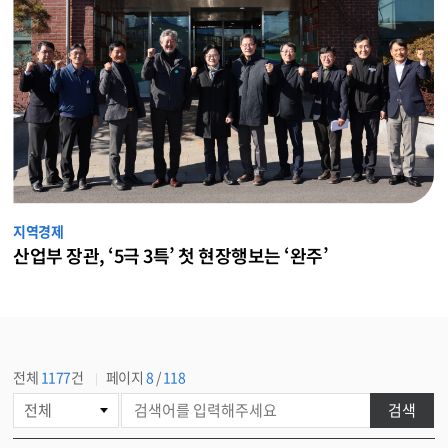
지역경제
산업부 장관, ‘5극 3특’ 첫 현장행보는 ‘완주’
전체
1177
건
페이지
8
/
118
게
검색
시
물