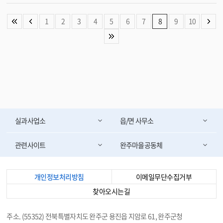
지를 중심으로 현대자동차 , KCC 등 대기업들이 입주하고 있어 지속적인 경제
로 , 기업 운영의 안정화에도 기여할 것으로 기대한다 ” 고 말했다 . 유희태 완
성장을 이뤄왔으며 , 공격적인 투자유치와 지역기업에 대한 파격적인 인센티
주군수는 “ 이번 일자리 매칭데이는 기업이 필요로 하는 인재를 사전에 발굴하
1
2
3
4
5
6
7
8
9
10
브 지원 등이 1 인당 GRDP 증가로 이어진 것으로 분석하고 있다 . 향후 로젠 ,
고 , 맞춤형 교육을 통해 채용까지 연계하는 데 큰 의미가 크다 ” 며 “ 앞으로도
코웰패션 등 테크노 제 2 산업단지 기업 입주가 본격화되고 , 지난해 예비타당
투자기업의 안정적인 정착과 지역 산업 활성화로 이어지길 기대한다 ” 고 밝혔
성 조사를 통과한 수소특화 국가산업단지가 본격 조성된다면 향후 완주군의 1
다 . 한편 , 한국형 퀵스타트 (Quick Start) 프로그램은 산업통상자원부가 주
인당 GRDP 는 지속적으로 상승할 것으로 전망된다 . 유희태 군수는 “2030 년
관하고 한국산업기술진흥원이 전담하는 국가 공모사업으로 , 지방 투자기업에
1 인당 GRDP 전국 군 단위 1 위 달성이 목표 ” 라며 “ 수소특화 국가산업단지
필요한 현장 맞춤형 인력을 양성 · 공급하는 사업이다 . 해당 프로그램에 참여
를 중심으로 산업단지 집적화 , 미래 신성장산업 육성 등을 통해 군정 역량을 총
하는 교육생에게는 1 인당 275 만 원의 교육훈련장려금이 지원되며 , 이를 통
집결해 전국 최고 수준의 경제도시 실현에 앞장서겠다 ” 고 밝혔다 . <담당부
해 기업 맞춤형 직무교육과 현장실습이 체계적으로 운영된다 . ㈜ DH 테크노
서 기획예산실 290-2105>
밸리지점과 ㈜ 골드밴이 참여하고 있으며 , 지난해 12 월부터 올해 8 월까지 각
각 25 명과 10 명에 대한 채용 확약을 바탕으로 기업 중심의 직무교육과 현장
실과사업소
읍/면 사무소
실습을 운영할 계획이다 . <담당부서 경제정책과 290-2413>
관련사이트
완주마을공동체
개인정보처리방침
이메일무단수집거부
찾아오시는길
주소. (55352) 전북특별자치도 완주군 용진읍 지암로 61, 완주군청