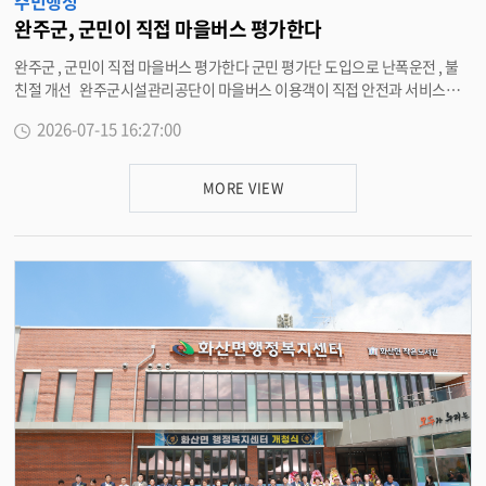
주민행정
문을 낭독하며 현장 변화의 의지를 다졌다 . 운전원들은 “ 완주군민을 가족처
럼 생각하겠다 ” 며 난폭운전 , 무정차 통과 , 정차 질서 위반을 3 대 근절 과제로
완주군, 군민이 직접 마을버스 평가한다
삼고 이를 개선하겠다는 강력한 실천 의지를 나타냈다 . 공단은 캠페인 기간에
완주군 , 군민이 직접 마을버스 평가한다 군민 평가단 도입으로 난폭운전 , 불
전북버스공제조합 전북지부의 전문 교육을 더해 운전원들의 안전 의식을 고취
친절 개선 완주군시설관리공단이 마을버스 이용객이 직접 안전과 서비스를
하고 , 이후 진행되는 군민 평가를 통해 서비스의 투명성과 객관성을 확보할 방
평가하고 개선점을 제안하는 ‘ 마을버스 고객 만족 (CS) 안전 평가단 ’ 제도를
침이다 . 이희수 완주군시설관리공단 이사장은 “ 현재 완주군민들은 더 안전
2026-07-15 16:27:00
도입하고 군민 중심의 안전한 교통문화 조성에 나섰다 . 이번 제도는 매일 버
하고 편안하게 마을버스를 이용하기를 바라고 있다 ” 며 “ 이번 홍보 활동을 형
스를 이용하는 군민의 눈높이에서 운행 실태를 촘촘하게 점검해 실질적인 서
식적인 행사에 그치지 않고 내실 있게 운영해 군민들이 타는 순간부터 안심하
비스 개선을 이끌어내고자 마련됐다 . 공단은 15 일부터 오는 24 일까지 평가
고 만족할 수 있는 마을버스를 만들겠다 ” 고 말했다 . <담당부서 시설관리공
MORE VIEW
단 10 명을 공개 모집할 계획이다 . 공고일 기준 만 19 세 이상 완주군민 중 공영
단 270-9902>
마을버스를 자주 이용하고 서비스 개선에 의지가 있는 사람이라면 누구나 지
원할 수 있다 . 상세한 지원 방법은 완주군시설관리공단 누리집 ( www.wjss.
or.kr) 에서 확인 가능하다 . 선발된 평가단은 신분을 밝히지 않고 마을버스에
탑승해 공단이 마련한 점검표를 바탕으로 현장을 꼼꼼히 살필 예정이다 . 주요
평가 항목은 급출발이나 급정거 등 난폭운전 여부 , 승객 응대 태도 , 교통법규
준수 및 운행 질서 등이다 . 공단은 평가단 운영 기간을 ‘ 마을버스 안전 · 친절
운행 집중기간 ’ 으로 지정하고 , 수집된 평가 결과를 토대로 운전원 맞춤형 교
육과 친절 실천 운동을 병행할 방침이다 . 군민들의 목소리를 단순 참고용이 아
닌 실제 서비스 개선의 핵심 지표로 삼겠다는 구상이다 . 이희수 완주군시설관
리공단 이사장은 “ 마을버스의 주인은 군민이며 , 가장 정확한 평가는 매일 버
스를 타는 군민의 시선에서 나온다 ” 며 “ 군민의 매서운 의견을 적극 수용해 안
심하고 탈 수 있는 안전한 교통문화를 만들겠다 ” 고 말했다 . 한편 , 완주군시