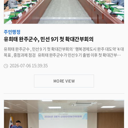
스를 제공하기 위한 것 ” 이라며 “ 항상 농업인의 눈높이에서 현장 중심의 소통
행정을 펼치고 , 다각적인 지원 체계를 구축해 지역 농업의 경쟁력을 실질적으
로 강화해 나가겠다 ” 고 말했다 . <담당부서 농업정책과 290-3215>
주민행정
유희태 완주군수, 민선 9기 첫 확대간부회의
유희태 완주군수 , 민선 9 기 첫 확대간부회의 ‘ 행복경제도시 완주 대도약 ’4 대
목표 , 중점과제 점검 유희태 완주군수가 민선 9 기 출범 이후 첫 확대간부회의
를 주재하며 본격적인 새 군정 비전 실현과 핵심 과제 점검에 나섰다 . 6 일 유
2026-07-06 15:39:35
군수는 군청 중회의실에서 간부 공무원들이 참석한 가운데 회의를 열고 , 성공
적인 출범식 마무리에 따른 직원들의 노고에 감사를 전하며 행정역량 결속을
다졌다 . 이날 회의에서 유 군수는 민선 9 기 핵심 비전인 ‘ 행복경제도시 완주
MORE VIEW
대도약 ’ 실현을 위해 4 대 목표와 5 대 중점과제를 중심으로 군민이 체감할 수
있는 실질적인 성과를 창출하는 데 간부 공무원들이 적극 앞장서 줄 것을 당부
했다 . 아울러 부서별 핵심 업무가 차질 없이 추진될 수 있도록 주민 수용성 제
고 , 부서 간 협의 , 행정절차 이행 등에 만전을 기해 줄 것을 강조했다 . 또한 민
선 9 기 핵심 공약인 5 대 분야 115 개 실천 과제에 대해서도 분기별 · 단계별
이행 계획을 더욱 면밀하게 수립해 임기 초반부터 군민이 체감할 수 있는 가시
적인 성과를 창출할 수 있도록 속도감 있게 추진해 나갈 방침이다 . 아울러 유
군수는 최근 실시한 정기인사에 따른 인사이동 분위기에 편승한 업무 소홀이