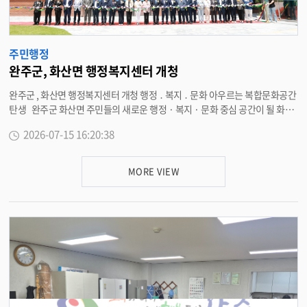
설관리공단은 지난 3 월 고산북부권 개통을 시작으로 현재 완주군 전역에서 마
을버스 40 대를 투입해 총 62 개 노선을 운행 중이다 . <담당부서 시설관리공
단 270-9913>
주민행정
완주군, 화산면 행정복지센터 개청
완주군 , 화산면 행정복지센터 개청 행정 ․ 복지 ․ 문화 아우르는 복합문화공간
탄생 완주군 화산면 주민들의 새로운 행정 · 복지 · 문화 중심 공간이 될 화산
면 행정복지센터가 마침내 문을 열고 본격적인 운영을 시작했다 . 15 일 완주
2026-07-15 16:20:38
군은 지역 주민과 주요 관계자 등이 참석한 가운데 화산면 행정복지센터 개청
식을 성황리에 개최했다 . 개청식에는 유희태 완주군수를 비롯해 성중기 완주
군의회 의장 , 윤수봉 · 권요안 도의원 , 지역 기관 · 사회단체 관계자 , 지역 주
MORE VIEW
민 등 200 여 명이 참석해 화산면의 새로운 출발을 축하하고 기쁨을 함께 나눴
다 . 총사업비 118 억 원이 투입된 신축 화산면 행정복지센터는 연면적 2,508
㎡ , 지상 2 층 규모로 건립됐다 . 주민 편의와 공동체 활성화를 위한 다양한 복
합 기능 시설을 갖춘 것이 특징이다 . 주요 시설로는 1 층에 민원실과 함께 주
민들이 편하게 이용할 수 있는 책 쉼터 , 공유주방 , 대회의실이 들어섰으며 , 2
층에는 작은도서관 , 에어로빅실 , 공동체 실 , 체력단련실을 다양하게 마련했
다 . 이를 통해 주민들에게 한 차원 높은 양질의 행정서비스를 제공하고 풍성한
여가 · 문화 프로그램의 거점 역할을 톡톡히 할 것으로 기대된다. 유희태 완주
군수는 “ 새롭게 문을 연 화산면 행정복지센터는 행정서비스는 물론 독서 , 문