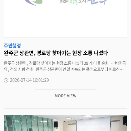
화 , 복지가 한데 어우러진 주민 중심의 복합문화공간 ” 이라며 “ 철저한 준비
를 통해 지역 주민들이 언제나 편안하게 머물고 , 다시 찾고 싶은 완성도 높은
공간으로 만들어 가겠다 ” 고 말했다 . <담당부서 재정관리과 290-2363>
주민행정
완주군 상관면, 경로당 찾아가는 현장 소통 나섰다
완주군 상관면 , 경로당 찾아가는 현장 소통 나섰다 29 개 마을 순회 … 현안 공
유 , 건의 사항 청취 완주군 상관면이 연일 계속되는 폭염으로부터 어르신들의
건강을 지키고 주민들과의 현장 소통을 강화하고자 지난 13 일부터 관내 29 개
2026-07-14 16:01:29
마을을 순회 방문하는 ‘ 찾아가는 소통간담회 ’ 추진에 돌입했다 . 오는 22 일
까지 이어지는 이번 간담회는 직접 마을을 찾아 폭염 대비 건강관리와 복지 사
각지대 발굴 , 생활 불편사항을 듣는 현장 중심의 소통행정으로 진행된다 . 간
MORE VIEW
담회에는 마을 이장과 새마을부녀회장 , 개발위원장 , 경로당 회장 , 주민 등 마
을 관계자와 행정 담당자 등 20 여 명이 참석해 마을별 현안과 건의사항을 자유
롭게 공유할 예정이다 . 특히 , 최근 이어지는 폭염 상황을 고려해 어르신들의
온열질환 예방을 위한 건강관리 요령과 폭염 행동수칙을 안내하고 , 홀몸 어르
신과 위기가구 등 복지 사각지대를 세심하게 살펴 필요한 복지서비스를 연계
하는 데 중점을 둘 계획이다 . 또한 주민들이 평소 생활 속에서 겪는 불편사항