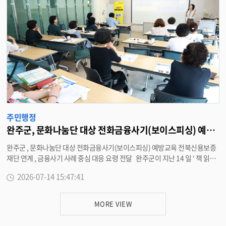
과 지역 현안을 현장에서 직접 청취해 신속한 해결방안을 모색하고 , 관련 부서
와 협력해 실질적인 개선으로 이어질 수 있도록 추진할 방침이다 . 상관면은
간담회를 통해 접수된 주민 건의사항과 생활불편 사항을 분야별로 분류해 관
계 부서와 협조하여 처리 하고 , 앞으로도 찾아가는 복지 소통간담회를 정례화
해 주민들과 더욱 가까이에서 소통하는 현장행정을 지속적으로 추진할 계획이
다 . 강홍주 상관면장은 “ 행정은 주민이 있는 현장에서 답을 찾아야 한다 ” 며
“ 폭염으로 어려움을 겪는 어르신들의 건강을 세심하게 살피고 , 주민 한 분 한
분의 목소리에 귀 기울여 더욱 따뜻하고 신뢰받는 현장행정을 실천해 나가겠
다 ” 고 말했다 . <담당부서 상관면 290-3506>
주민행정
완주군, 문화나눔단 대상 전화금융사기(보이스피싱) 예방교육
완주군 , 문화나눔단 대상 전화금융사기(보이스피싱) 예방교육 전북신용보증
재단 연계 , 금융사기 사례 중심 대응 요령 전달 완주군이 지난 14 일 ‘ 책 읽어
주는 문화나눔단 ’ 단원들을 대상으로 급증하는 금융범죄 피해를 막기 위한 전
2026-07-14 15:47:41
화금융사기(보이스피싱) 예방교육을 실시했다 . 이번 교육은 문화나눔단 단
원들의 금융사기 대응 역량을 강화하고 , 지역사회에서 활동하는 자원봉사자
로서 안전의식을 높이기 위한 조치다 . 교육은 이성아 전북신용보증재단 성장
MORE VIEW
지원센터 계장이 강사로 나서 기관 사칭형 , 대출사기형 , 가족 · 지인 사칭형 ,
예약 불이행( 노쇼)사기 , 투자 유도방( 리딩방) 투자사기 등 최근 발생하는 금