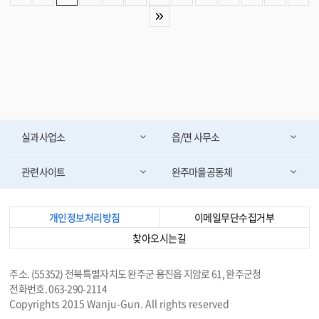
결했다 . 특히 근로자 위원의 의견을 적극 수렴해 무인경비 장치와 연동하는
화재 감시 시스템 도입을 결정했다 . 아울러 임직원의 안전한 근무환경 조성을
위해 사업장 내 유해 · 위험 요인을 제거하는 작업환경 개선 , 안전용품 지급 범
위 확대 , 자체 점검을 통한 안전관리 대책 수립도 함께 의결했다 . 이희수 이사
장은 “ 이번 2 분기 위원회를 통해 도출된 현장의 위험 요인과 건의 사항들은
즉각적인 조치를 통해 개선해 나갈 것 ” 을 당부하며 “ 앞으로도 현장의 소중한
목소리에 상시 귀를 기울여 전 임직원이 안심하고 일할 수 있는 안전하고 건강
한 공단을 만들어 가겠다 ” 고 밝혔다 . <담당부서 시설관리공단 270-9991>
실과사업소
읍/면 사무소
관련사이트
완주마을공동체
개인정보처리방침
이메일무단수집거부
찾아오시는길
주소. (55352) 전북특별자치도 완주군 용진읍 지암로 61, 완주군청
전화번호. 063-290-2114
Copyrights 2015 Wanju-Gun. All rights reserved