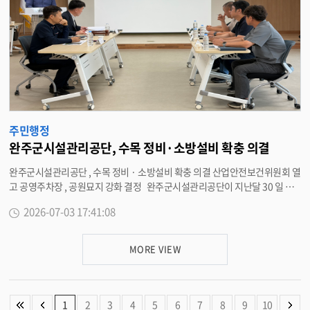
나 주민 불편이 발생하지 않도록 철저한 인수인계와 부서별 주요 현안 업무 추
진에 최선을 다해 줄 것을 당부했다 . 유희태 완주군수는 “ 민선 9 기 초반은 완
주군의 미래 성장동력을 확보해야 하는 매우 중차대한 시기 ” 라며 “ 군의 모든
행정 역량을 총결집해 군민이 체감할 수 있는 실질적인 성과를 창출해 나가겠
다 ” 고 말했다 . <담당부서 기획예산실 290-2102>
주민행정
완주군시설관리공단, 수목 정비·소방설비 확충 의결
완주군시설관리공단 , 수목 정비 · 소방설비 확충 의결 산업안전보건위원회 열
고 공영주차장 , 공원묘지 강화 결정 완주군시설관리공단이 지난달 30 일 공
단 2 층 대회의실에서 노사 양측 위원들이 참석한 가운데 ‘2026 년도 2 분기 산
2026-07-03 17:41:08
업안전보건위원회 ’ 를 개최하고 실질적인 재난 · 안전 대응체계 강화 방안을
의결했다 . 공단은 지난 1 분기 위원회 안건 이행사항으로 이서혁신도시 공영
주차장 내 범죄 취약 사각지대에 보행자 확인이 용이한 안심반사경을 설치하
MORE VIEW
고 비상벨 설치 사업과 연계해 지난 4 월 19 일 범죄예방 최우수시설 인증을 획
득하는 성과를 냈다 . 이번 2 분기 위원회에서는 이서혁신도시 공영주차장 내
방범카메라( CCTV) 사각지대를 해소하기 위한 수목 정비와 공설공원묘지의
안정적 운영 및 재난 대응체계 강화를 위한 소방설비 확충 · 현대화 추진을 의
1
2
3
4
5
6
7
8
9
10