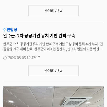
민원인과 담당 공무원의 안전을 확보하기 위해 특이 민원인의 기물 파손 등 실
제 상황을 가정한 시나리오를 바탕으로 진행됐다 . 훈련 참가자들은 ▲ 민원
MORE VIEW
인 진정 및 폭언 · 폭행 제지 ▲ 사전 고지 후 녹음 · 촬영 ▲ 경찰서 연계 비상
벨 호출 ▲ 피해 공무원 보호 및 타 민원인 대피 ▲ 경찰 출동 · 민원인 인계 등
대응 매뉴얼을 신속하게 진행함에 따라 현장 대응 능력을 높였다 . 특히 이번
주민행정
훈련은 ‘ 담당 공무원 보호 및 민원인 2 차 피해 예방 ’ 에 중점을 두고 각자 맡은
역할에 따라 실전에서 신속하게 대처할 수 있도록 대응체계를 점검하는 데 집
완주군, 2차 공공기관 유치 기반 완벽 구축
중했다 . 아울러 상관면은 관할 파출소와의 협조 체계를 공고히 하고 , 비상 상
완주군 , 2 차 공공기관 유치 기반 완벽 구축 기본 구상 용역 통해 추가 부지 , 건
황 시 단계별 대응 절차에 대한 이해를 높이고 신속 · 체계적인 위기 대응 역량
물 활용 계획 대비 완료 완주군이 이서면 갈산리 , 반교리 일원의 기존 혁신도
을 강화했다 . 김지선 부면장은 “ 악성 민원으로부터 직원과 주민을 보호하는
시 내로 2 차 공공기관을 유치하고자 188 만 평에 달하는 대규모 추가 부지 검
것은 안전한 행정서비스 제공의 기본 ” 이라며 “ 앞으로도 경찰 등 유관기관과
2026-08-05 14:43:17
토와 기본구상 용역을 선제적으로 완료하며 독보적인 경쟁력을 보여주고 있다
의 유기적인 협조 체계를 상시 유지하고 반복 훈련을 지속해 긴급 상황에서도
. 이는 정부의 로드맵 발표에 맞춰 기존 클러스터 부지의 용지 부족 문제를 해
주민과 직원을 신속하고 안전하게 보호하겠다 ” 고 말했다 . <담당부서 상관
결한 것으로 완주군은 이번 용역을 통해 추가 부지 확보의 객관적인 타당성을
면 290-3508>
MORE VIEW
마련하고 실질적인 유치 기반을 마련했다 . 4 일 완주군에 따르면 군은 기존 혁
신도시 내 클러스터 부지의 용지 부족 (3 필지 34,637 ㎡ ) 문제를 선제적으로
해결하기 위해 지난 2025 년 10 월부터 2026 년 5 월까지 ‘ 정책사업 기초조사
및 기본구상 용역 ’ 을 추진해 완료했다 . 이를 통해 이서면 갈산리와 반교리 등
기존 혁신도시 인근 국 · 공유지를 대상으로 무려 6,230,000 ㎡ (188.4 만 평 )
에 달하는 면적을 추가 이전 대상 부지로 철저히 검토했으며 , 묘포장 등 활용
가능한 주변 부지를 중심으로 단기 및 중장기 확장 계획까지 수립해 둔 상태다 .