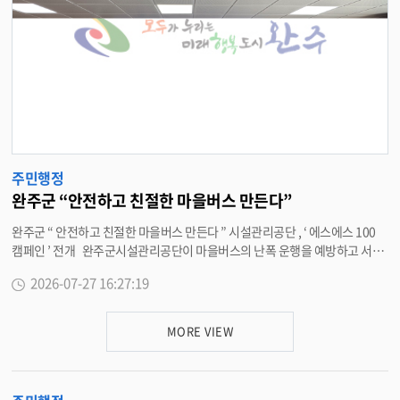
정부의 공실 건물 및 부지활용 계획에 대한 대비도 철저하다 . 최근 혁신도시
내 입주가능 건물 및 활용가능 부지에 대한 현장 조사를 통해 정부의 다각적인
유치 방식에 빈틈없이 대응하고 있다 . 이와 같은 선제적 대응은 완주군이 보
유한 기존의 강력한 산업 · 연구 기반과 맞물려 강력한 시너지를 낼 것으로 전
망된다 . 현재 완주군에는 농촌진흥청 산하 4 개 국립연구기관을 비롯해 한국
식품연구원 , 공간정보연구원 , 한국전기안전공사 등이 이미 집적돼 국가 농생
명 · 식품 및 공간정보 연구거점으로서 확고한 입지를 다진 상태다 . 특히 , 전
북도에서 추진하는 금융중심지 지정 전략에 긴밀히 공조해 농협중앙회 , 중소
기업은행 , 한국투자공사 , 각종 공제회 등 유치에 공동 대응하고 있으며 완주
군에서는 산업구조 환경에 맞는 전략특화 산업인 농생명 · 식품 , 에너지 · 탄
주민행정
소중립 , 공간정보 , 바이오 분야를 중심에 두고 기능집적형 공공기관 유치에
완주군 “안전하고 친절한 마을버스 만든다”
주력하고 있다 . 주요 유치 기관으로는 농생명 · 식품 분야의 한국식품산업협
완주군 “ 안전하고 친절한 마을버스 만든다 ” 시설관리공단 , ‘ 에스에스 100
회 · 식품안전정보원 , 에너지 · 탄소중립 분야의 한국에너지기술평가원 · 한
캠페인 ’ 전개 완주군시설관리공단이 마을버스의 난폭 운행을 예방하고 서비
국환경공단 , 공간정보 분야의 공간정보산업진흥원 · 국토지리정보원 , 바이
스 품질을 높이기 위해 전북버스공제조합 전북지부와 합동으로 나섰다 . 완주
오 · 첨단연구 분야의 한국원자력의학원 · 한국산업기술진흥원 등으로 유치
2026-07-27 16:27:19
군시설관리공단은 지난 22 일부터 시작해 100 일 동안 완주군 마을버스의 안
활동을 벌이고 있다 . 유희태 완주군수는 “ 기존 혁신도시의 확장성을 고려해
전성과 친절도를 높이는 ‘ 에스에스 (SS) 100 캠페인 ’ 을 전개하고 있다 . 이번
선제적으로 마련한 대규모 부지 확보와 확고한 타당성 논리를 바탕으로 공공
캠페인은 안전 (Safe) 과 친절 (Smile) 을 100 일간 집중 교육 · 관리한 뒤 , 이
기관 2 차 이전을 이끌어내겠다 ” 며 “ 이미 검증된 탄탄한 산업 · 연구 기반 위
MORE VIEW
용 군민이 직접 서비스 수준을 평가하는 방식으로 운영된다 . 지난 22 일 난폭
에 새로운 활력을 불어넣어 완주군의 미래 먹거리를 확보하고 지역 경제의 도
운행 근절 선언식 및 안전 교육을 시작으로 운전원 간담회 , 군민 안전 평가 순
약을 이루겠다 ” 고 밝혔다 . <담당부서 건설도시과 290-2785>
으로 밀도 있게 추진된다 . 선언식에는 운수종사자 35 명 전원이 참석해 결의