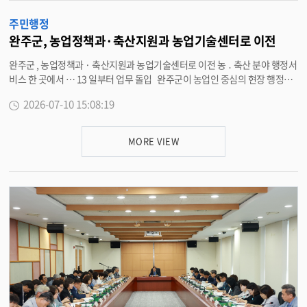
융사기 사례를 중심으로 실제 발생 사례와 피해가 발생했을 때의 신속한 대응
주민행정
요령을 전달했다. 또한 다양한 언론보도와 동영상 등 시청각 자료를 활용한 교
육을 진행해 참여자들의 이해도를 높였으며 , 실제 생활에서 발생할 수 있는 금
완주군, 농업정책과·축산지원과 농업기술센터로 이전
융사기 상황을 중심으로 실질적인 예방 방법을 익힐 수 있도록 했다 . 이번 교
완주군 , 농업정책과 · 축산지원과 농업기술센터로 이전 농 ․ 축산 분야 행정서
육은 전북신용보증재단이 전북특별자치도 자치경찰위원회와 전북경찰청 협
비스 한 곳에서 … 13 일부터 업무 돌입 완주군이 농업인 중심의 현장 행정을
업을 통해 추진하고 있는 ‘ 찾아가는 전화금융사기 피해 예방교육 ’ 의 일환으
강화하고 유기적인 기술지원을 연계하고자 농업정책과와 축산지원과를 농업
로 진행됐다 . 현재 전북신용보증재단은 도내 시군을 순회하며 금융 취약계층
2026-07-10 15:08:19
기술센터로 이전해 13 일부터 본격적인 업무에 들어간다 . 이번 이전으로 농
과 도민을 대상으로 최신 금융사기 수법과 예방 요령을 교육해 전화금융사기
업기술센터 ( 고산면 고산천로 720-45) 에는 기존 농촌지원과와 기술보급과에
(보이스피싱) 피해 예방과 금융안전 의식을 높이는 데 힘쓰고 있다. 이관우 도
더해 농업정책과와 축산지원과가 합류했다 . 이에 따라 농업인들은 농업정책
서관사업소장은 “ 이번 교육이 문화나눔단 단원들의 전화금융사기(보이스피
MORE VIEW
수립부터 축산행정 , 신기술 보급 , 농업기술 상담과 교육에 이르기까지 농 · 축
싱) 예방 역량을 높이는 계기가 되길 바란다 ” 며 “ 앞으로도 다양한 역량강화
산 분야의 다각적인 행정서비스를 한 곳에서 편리하게 이용할 수 있다 . 다만 ,
교육을 통해 안전한 봉사활동 환경 조성에 힘쓰겠다 ” 고 말했다 . 보다 자세한
농업정책과 소속 농지관리팀은 농업인들의 민원 접근성을 고려해 군청 1 층 열
사항은 완주군 도서관사업소 중앙도서관 (290-2653) 으로 문의하면 된다 . <
린민원과로 자리를 옮겼다 . 이에 따라 농지 관련 민원은 군청 열린민원과를 방
담당부서 도서관사업소 290-2653>
문해야 하며 , 그 외의 일반 농업정책 및 축산 관련 업무는 고산면에 위치한 농
업기술센터 2 층에서 처리할 수 있다 . 완주군은 이번 통합 이전을 계기로 부서
간 협업을 심화해 각종 보조사업과 영농 상담 , 축산 민원 등을 한층 신속하게
처리할 방침이다 . 여러 부서를 교차 방문해야 했던 농업인들의 시간과 경제적
비용을 줄여 행정서비스의 실질적인 만족도를 높일 수 있을 것으로 내다보고
있다 . 유희태 완주군수는 “ 이번 이전은 단순한 사무실 이전이 아니라 농업행
정과 농업기술 지원을 하나로 연결해 농업인에게 더욱 편리한 일괄처리 서비