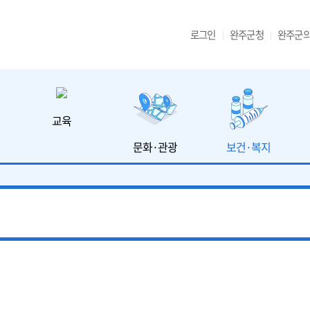
로그인
완주군청
완주군
교육
문화·관광
보건·복지