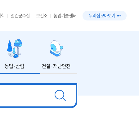
의회
열린군수실
보건소
농업기술센터
누리집 모아보기
농업·산림
건설·재난안전
환경