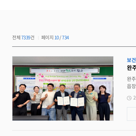
전체
7339
건
페이지
10
/
734
보건
완주
완주 봉동읍 - 선덕보육원 , 자립준비청년 지원 협력
읍장 윤당호 ) 와 선덕보육원 ( 원장 성제환 ) 이
OU) 을 체결했다 . 이번 협약은 자립준비청년들이 지역사회 안에서 건강하게 성장하고 안정적으로 자립할 수 있도록 양 기관의 협
2
구축하고 , 다양한 복지서비스와 지역자원을 연계하기 위해 마련됐다
담 · 교육 · 취업 지원 ▲ 기관 사업 홍보 및 인적 · 물적 자원 교류 ▲ 지역복지 증진을 위한 자원봉사 활동 지원 ▲ 기타 상호 협력이 필요한
분야 등에서 적극 
추진한다 . 선덕보육원 생활아동과 청소년 15 명으로 구성된 차오
산책동행 , 인지 프로그램 진행 등 정기적인 봉사활동을 추진할 계획