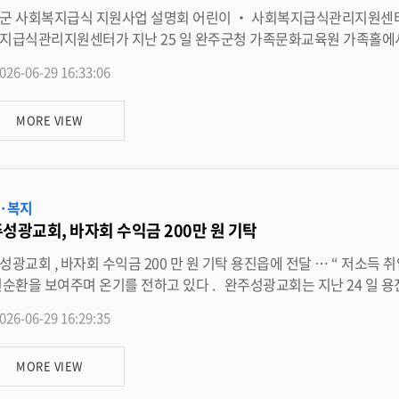
한 나눔이 어려운 환경 속에서도 꿈을 키워가는 아동들에게 큰 힘이 되고 있다 ” 며 “ 소중한 후원금을 지원해 주신
식 지원사업 설명회 어린이 ‧ 사회복지급식관리지원센터 , 위생 ‧ 안전 및 영양 관리 지원 등 안내 완주군 어린이 · 사
 , 앞으로도 아동들이 건강하고 행복하게 성장할 수 있도록 촘촘한 복지사업을 추진해 나가겠다 ” 고 말했다 . 한
터가 지난 25 일 완주군청 가족문화교육원 가족홀에서 개최한 ‘2026 년 사회복지급식 지원사업 설명회 ’ 를 성황리에
만들기 위해 아동의 권리를 옹호하고 , 경제적 · 정서적 지원을 아끼지 않는 아동복지 전문기관으로 ,
자 및 관계자를 대상으로 사회복지급식 지원사업에 대한 이해를 높이고 , 안전한 급식
긴말한 협력을 바탕으로 취약계층을 위한 주거 , 교육 , 생계비 지원 등 다양한 복지사업을 활발히 추진하며 아동복지 증진을 선
026-06-29 16:33:06
안전 및 영양관리 지원 내용을 안내하기 위해 마련했다 . 이날 설명회에는 지역 내 노인 사회복지시설 운영자와 관
도하고 있다 . <담당부서 아동친화과 290-2231>
 사회복지급식 지원사업 추진 배경 및 필요성 ▲ 완주군 어린이 · 사회복지급식관리지원센터 소개 ▲ 사회복지시
MORE VIEW
사업 및 순회방문 운영 안내 ▲ 노인 사회복지시설 대상 위생 · 안전 및 영양관리 지원 ▲ 지원 대상 및 등록 절차 안내 등이 진
을 보였으며 , 질의응답 시간을 통해 다양한 의견을
 대한 이해를 높이는 시간을 가졌다 . 완주군 어린이 · 사회복지급식관리지원센터장은 “ 이번 설명회를 통해 노인 사회복지시
영자 및 관계자들과 사회복지급식 지원사업의 필요성과 지원 내용을 공유할 수 있어 뜻 깊었다 ” 며 
·복지
성광교회, 바자회 수익금 200만 원 기탁
탁 용진읍에 전달 … “ 저소득 취약계층 맞춤 사업 사용 ” 완주성광교회가 지역 사회를 향한 나눔
여주며 온기를 전하고 있다 . 완주성광교회는 지난 24 일 용진읍 행정복지센터를 찾아 이웃돕기 성금 200 만 원을 기탁했다 .
026-06-29 16:29:35
의 소외계층을 돕는 복지 재원으로 다시 환원되는 구조다 . 오양록 담임목사는 “ 모두가 어려운 경기 속에서도 나보다 더 어려운
해 지갑을 열어준 교민들과 주민들의 정성에 감동했다 ” 며 “ 이 소중한 정성이 소외된 이웃들에게 위로가 되길 바란다 ” 고 메시지
MORE VIEW
만들어낸 이 따뜻한 에너지가 용진읍 복지 사각지대를 촘촘하게 메우는 큰 힘이
층 맞춤형 지원 사업에 사