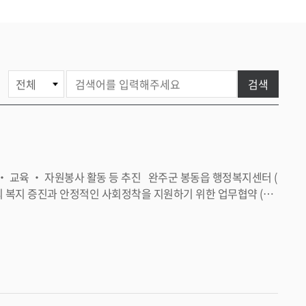
게
검색
시
물
검
색