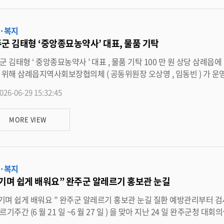
용될 계획이다 . <담당부서 용진읍 290-3489>
·복지
군 김태형 ‘중앙종묘농약사’ 대표, 물품 기탁
물품 기탁 100 만 원 상당 삼례읍에 전달 완주군 삼례읍 중앙종묘농약사 김태형 대표가 관내 취약계
역사회보장협의체 ( 공동위원장 오상영 , 임동빈 ) 가 운영하는 ‘ 한냇물 나눔가게 ’ 에 100 만 원 상당의 물품을 기부했다 .
026-06-29 15:32:45
를 바란다 ” 고 전했다 . 김 대표는 중앙종묘농약사를 운영하며 건강한 농산물 생산을 지원하고 있으며 , 삼례읍 로터
과 주민자치위원 등을 맡아 지역 발전에 앞장서고 있다 . 임동빈 삼례읍장은 “ 지역의 어려운 분들을 위해 후원해 주신 김태형 대
MORE VIEW
 감사를 표한다 ” 며 , “ 기탁해 주신 소중한 물품과 따뜻한 마음은 어려운 이웃들에게 빈틈없이 잘 전달하겠다 ” 고 밝혔
 삼례읍 지역사회보장협의체가 관내 국민기초수급자 등 저소득 취약계층에게 생필품을 지
·복지
기며 쉽게 배워요” 완주군 알레르기 홍보관 눈길
 을 맞아 지난 24 일 완주군청 대회의실에서 지역 주민 250 여 명이 참여한 ‘ 세계알레르기주간 주민
민 건강홍보관은 알레르기질환에 대한 올바른 정보를 제공하고 , 주민들이 생활 속 예방관