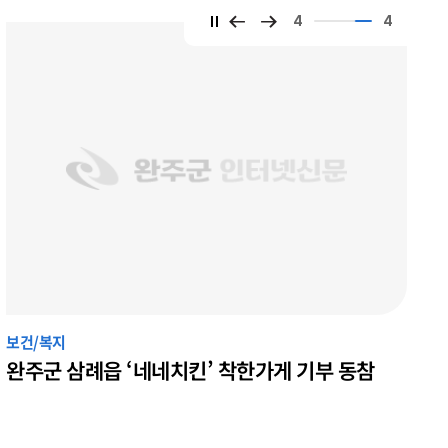
4
4
보건/복지
완주군 삼례읍 ‘네네치킨’ 착한가게 기부 동참