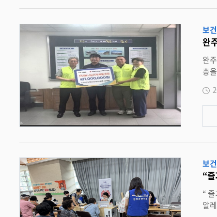
보건
완주
완주군 김태형 ‘ 중앙종묘농약사 ’ 대표 , 
층을 위해 삼례읍지
김태형 대표는 “ 고유가 시대에 모두가 어려운 상황을 겪고 있으나 소외된 이웃을 위한 마음으로 기부를 결정했다 ” 며 “ 작은 나눔이 따뜻
2
한 희망으로 전달되기
리클럽회장
표에게 깊은 존경과
다 . 오상영 지역사회보장협의체 공동위원장은 “ 경기가 어려워 한냇물 나눔가게 운영에 어려움이 많았는데 이번 후원이 큰 도움이 됐다 ”
며 “ 앞으로도 어려운 이웃을 위한 후원에 많은 분들이 함께 동참할 수 있도록 지역사회 나눔에 앞장서겠다 ” 고 전했다 . 한편 , 한냇물 나눔
가게는
보건
“즐
“ 즐기며 쉽게 배워요 ” 완주군 알레르기 홍보관 눈길 질환 예방관리부터 검사 · 전문 상담까지 체험형 캠페인 호응 완주군이 2026 년 세계
알레르기주간 (6 월 21 일 ~6 월 27 일 )
건강홍보관 ’ 을 운영해 큰 호응을 얻었다 . 이번 주