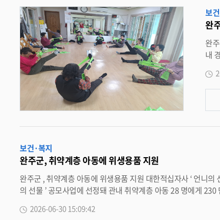
와 지역사
보건
지역사회와의 협
완주
수 있도록 적극 지원하
완주군 , 찾아가는 치매예방교실 운영 매주 1~2 회 경로당 보건지소서 인지건강 증진 활
내 경로당과 보건
. 이번 프로그램은 만 60 세 이상 지역주민을 대상으로 치매예방 운동과 체조 , 원예 , 비누 만들기 등 다양한 체험 활동과 함께 ‘ 기억짝꿍 ’ 을
2
활용한 
다양한
정에서
준한 관리가 무엇보다
보건·복지
완주군, 취약계층 아동에 위생용품 지원
완주군 , 취약계층 아동에 위생용품 지원 대한적십자사 ‘ 언니의 선물 ’ 공모 선정 , 28 명에 6 개월 분 전달 완주군 드림스타트가 대한적십자사가 주관하는 여성청소년 보건위생물품 지원사업인 ‘ 언니
의 선물 ’ 공모사업에 선정돼 관내 취약계층 아동 28 명에게 230 만 원 상당의 보건위생용품을 지원했다 . ‘ 언니의 선물 ’ 은 경제적 어려움으로 인해 필수 위생용품 구입에 부담을 느끼는 성장기 여성 아
동 · 청소년의 경제적 부담을 완화하고 , 건강한 성장을 지원하기 위해 마련된 사업이다 . 이번 공모 선정으로 관내 취약계층 아동 28 명에게 1 인당 8 만 4,000 원 상당의 보건 위생용품 세트 (6 개월분 )
2026-06-30 15:09:42
가 지원됐다 . 지원 물품은 성장기 아동들이 위생용품 구입 부담 없이 건강하게 성장할 수 있도록 마련됐으며 , 드림스타트 아동통합사례관리사가 직접 가정을 방문해 물품을 전달하고 아동의 생활 현황