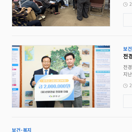
2
리 방법을 직
교육 · 상담을 연계한 협력형 건강 캠페인으로 진행했다 . 전북아토피천식교육정보센터는 아토피피부염 , 천식 , 알레르기비염 
기 등 주요
고 생활 속 
내 환경관리 , 올바른 보습관리 , 식품알레르기 주의
습관에 맞춘 실
보건
위기와 참여 소감을 기
전경
자료 전시는
식품알레르기에 대
전경훤 ( 유 ) 선양건설 대표 , 완주군에 200 만 원 기탁 고향사랑기부금 전달 “ 나눔 가치
사를 
지난 25 일 완주군청을 방문해 지역 발전을 응원하는 고향사랑기부금 200 만 원을 기탁하며 따뜻한 나눔을 실천했다 . 전 대
조사를 실시하고 기
지역사
받을 수 있어 건강
2
원하는 따뜻한 마음을 
“ 알레르기질환은 정확한 정보와 꾸준한 관리가 무엇보다 중요하다 ” 며 “ 앞으로도 지역사회 유관기관과 협력해 주민 눈높이에 맞는 체험형
역사회와 함
건강홍보와 예방 · 관리 교육을 지속적
에 큰 힘이 되고 있다 ” 며 “
보건·복지