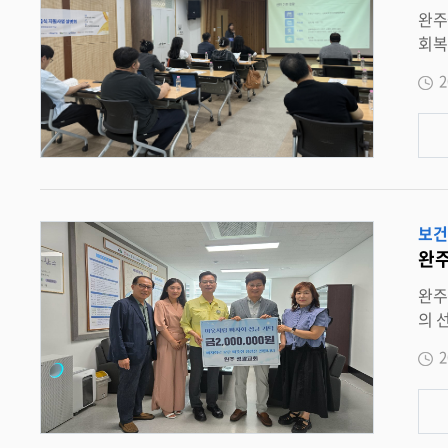
의 따뜻
완주군 사회복지급
역본부에 깊이 감사드리고
회복지급식관리지원센
편 초록우산은 ‘ 아동이 행복한 세상 ’ 을 
마무리했다 . 이번 설명회는 노인 사회복지시설 운영
지역사회와 
2
환경 조성을 위한 위생 · 
계자들이 참석한 가운데 ▲
설 맞춤형 지원
행됐다 . 참석자들은 사회복지급식 지원사업의 운영 방향과 현장 적용 방안에 높은 관심
나누고 사업에
설 운
보건
완주
완주성광교회 , 바자회 수익금 200 만 원 기
의 선순환을 보
이번 성금은 교회가 주축이 되고 지역 주민들이 참여해 마무리한 바자회의 수익금으로 마련해 의미를 더했다 . 주민들이 사고판 물품의 수
2
익이 지역
이웃을 위
를 전했다 . 설선호 용진읍장은 “ 성광교회와 주민들이 함께 
될 것 ” 이라며 감사 인사를 전했다 . 이날 기탁된 성금은 전북사회복지공동모금회를 거쳐 용진읍의 저소득 취약계