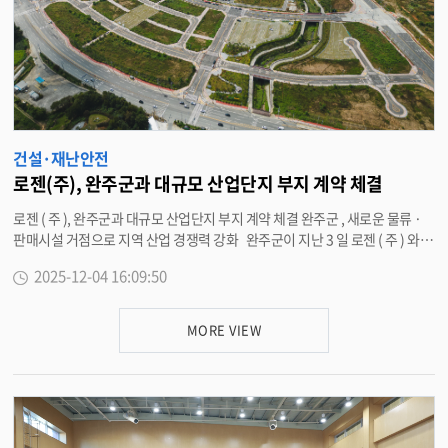
오랜 불편을 해소하기 위한 민원에는 적극적으로 대응하는 것이 행정의 기본
책무 ” 라며 “ 교량 설치가 신속히 추진될 수 있도록 모든 행정역량을 다하겠다
” 고 밝혔다 . <담당부서 건설도시과 290-2852>
건설·재난안전
로젠(주), 완주군과 대규모 산업단지 부지 계약 체결
로젠 ( 주 ), 완주군과 대규모 산업단지 부지 계약 체결 완주군 , 새로운 물류 ·
판매시설 거점으로 지역 산업 경쟁력 강화 완주군이 지난 3 일 로젠 ( 주 ) 와
완주테크노밸리 제 2 일반산업단지 내 조성된 지원시설용지 5BL(3.9 만 ㎡ )
2025-12-04 16:09:50
에 대해 본 계약을 체결했다 . 이번 계약은 2024 년 8 월 체결된 투자협약과 부
동산매매 양해각서를 바탕으로 이루어졌으며 , 로젠 ( 주 ) 는 해당 부지에 복합
쇼핑센터 등의 판매시설을 조성할 계획이다 . 지난 12 월 1 일 코웰패션 ( 주 )
MORE VIEW
와 로젠 ( 주 ) 간 합병과 함께 상호 변경을 완료한 로젠 ( 주 ) 은 완주테크노밸리
제 2 일반산업단지 지원시설용지 5BL(3.9 만 ㎡ ) 부지 매입으로 충정권 ‧ 호
남권의 증대되는 물동량 처리를 위해 진행중인 로젠택배 ( 주 ) 본사 이전 계획
과 맞물려 물류 유통부터 쇼핑 판매까지 사업간 시너지 창출이 예상된다 . 또
한 , 로젠 ( 주 ) 의 계열사인 ㈜ 모다아울렛은 2017 년 완주테크노밸리 제 2 일