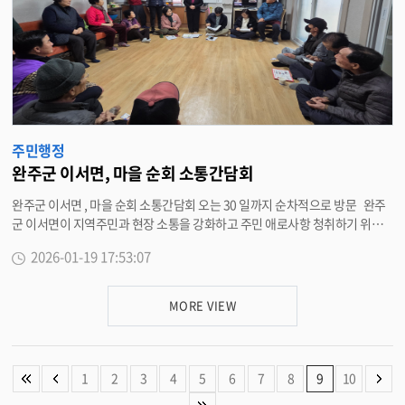
체육시설 인계 · 인수를 조기에 마쳤다 . 현재는 시범 운영을 진행하고 있으며 ,
이번 협약을 계기로 본격 운영을 시작할 예정이다 . 유희태 완주군수는 “ 합리
적이고 투명한 운영을 통해 지역의 새로운 공공기관으로 자리매김하고 있는
시설관리공단의 노고에 감사드린다 ” 며 “ 신규 사업 위탁을 계기로 완주군과
공단이 함께 협력해 군민이 체감할 수 있는 변화를 만들어 가자 ” 고 말했다 .
이희수 완주군시설관리공단 이사장은 “ 체육시설을 공단이 운영하는 만큼 기
존과 차별화된 서비스를 제공할 수 있도록 최선을 다하겠다 ” 며 “ 군민과의 지
속적인 소통을 통해 불편 사항을 개선하고 편의 증진을 위해 완주군과의 협력
주민행정
을 강화해 나가겠다 ” 고 말했다 . <담당부서 행정지원과 290-2572>
완주군 이서면, 마을 순회 소통간담회
완주군 이서면 , 마을 순회 소통간담회 오는 30 일까지 순차적으로 방문 완주
군 이서면이 지역주민과 현장 소통을 강화하고 주민 애로사항 청취하기 위해
오는 30 일까지 마을순회 소통간담회를 열고 있다 . 이번 간담회는 하금마을
2026-01-19 17:53:07
을 시작으로 이서면 내 각 마을회관을 순차적으로 방문하고 있다 . 간담회에는
소미례 면장을 비롯해 부면장 및 각 팀장 , 사업담당자가 참석해 군에서 추진하
는 피지컬 에이아이 시범사업 , 종합사회복지관 건립 , 이서 체육공원 조성 등
MORE VIEW
이서면 주요사업을 설명하고 주민과 상호 소통하는 장이 되고 있다 . 소미례
이서면장은 “ 이번 간담회를 통해 주민들이 주신 소중한 의견을 면밀하게 검토
해 행정에 적극 반영하고 , 관련 부서와 협력해 문제해결을 위해 최선을 다하겠
다 ” 며 “ 이서면민 모두가 행복한 새해를 보낼 수 있도록 노력하겠다 ” 고 말했
1
2
3
4
5
6
7
8
9
10
다 . <담당부서 이서면 290-3536>