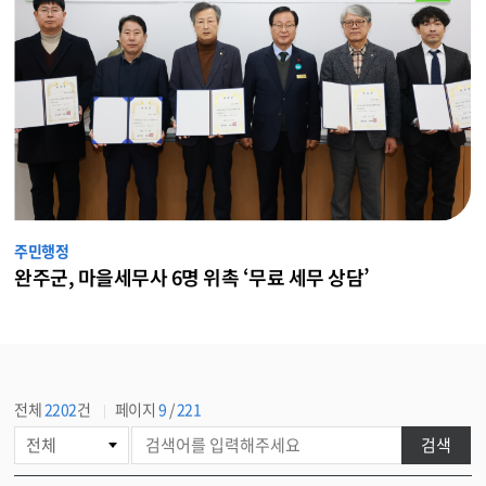
주민행정
완주군, 마을세무사 6명 위촉 ‘무료 세무 상담’
전체
2202
건
페이지
9
/
221
게
검색
시
물