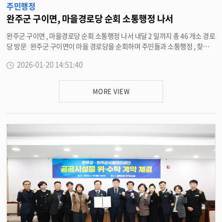
주민행정
. 유 군수는 특히 완주군 일원에 조성될 예정인 ‘ 피지컬 에이아이 (physical A
I) 생태계 조성사업 ’ 을 언급하며 “2026 년부터 2030 년까지 5 년간 추진되는
완주군 구이면, 마을경로당 순회 소통행정 나서
총사업비 1 조 원 규모의 초대형 프로젝트 ” 라고 설명했다 . 피지컬 에이아이
완주군 구이면 , 마을경로당 순회 소통행정 나서 내달 2 일까지 총 46 개소 경로
는 과학기술정보통신부 연구 개발 (R&D) 지원 4,000 억 원과 시설 · 장비 구축
당 방문 완주군 구이면이 마을 경로당을 순회하며 주민들과 소통행정 , 찾아가
2,000 억 원 등 국비 6,000 억 원이 투입되고 지방비 1,500 억 원 , 민간 투자 2,
는 현장 행정에 나섰다 . 20 일 구이면은 이날 원두현마을 경로당을 시작으로
500 억 원이 포함되는 민 · 관 · 학 협력 사업이다 . 유 군수는 “ 이미 2025 년
2026-01-20 14:51:40
다음 달 2 일까지 46 개소 경로당을 방문한다 . 현장에서는 연일 계속되는 강
정부 2 차 추경에 시범사업 예산 국비 219 억 원이 반영됐고 , 2026 년 본사업
설과 추위에 따른 주민 안내수칙과 군 · 면정 홍보사항을 전달하고 주민 애로
을 위한 국비 766 억 원도 확보됐다 ” 며 “ 본사업 추진을 위해 남아 있는 1,500
사항을 청취하는 등 주민과의 소통행정을 펼칠 예정이다 . 최은아 구이면장은
억 원 규모 지방비 매칭 비율 협의에서 광역지자체 차원의 책임 있는 분담을 이
MORE VIEW
“ 어르신들이 건강해야 지역이 건강해진다 ” 며 “ 그동안 지역발전을 위해 중
끌어 군민 부담은 줄이고 실익은 극대화해야 한다 ” 고 강조했다 . 또한 , 유 군
추적인 역할을 해주신 만큼 앞으로도 적극적인 조언과 협조 부탁드린다 ” 고
수는 봉동읍 일원에 약 20 만 평 규모의 수소특화 국가산단 조성과 885 억 원
말했다 . <담당부서 구이면 290-3596>
규모 ( 국비 450 억 , 도비 53 억 , 군비 382 억 ) 로 컨벤션을 포함한 문화선도산
단 조성 , 통합 여부와 무관하게 추진 중인 13 차 28 개 상생협력사업과 관련해
서도 도와의 책임 있는 협의와 정책 공조가 필요하다고 밝혔다 . 유 군수는 “
수천억 원 규모의 국 · 도비 확보와 정책적 지원은 전북특별자치도와의 긴밀한
정책 공조 없이는 완성될 수 없다 ” 고 밝혔다 . 아울러 “ 종합병원이 없는 완주
군에 산재병원과 공공산후조리원 조성 추진을 건의할 예정이다 ” 고 말했다 .
행정통합 문제에 대해서는 “ 정치적 논리가 아닌 오직 경제적 논리로 접근해야
하며 , 모든 결정은 군민의 뜻에 따라야 한다는 원칙에는 변함이 없다 ” 고 강조
했다 . 다만 “ 이제는 소모적인 지역 내 갈등을 종식시켜야 한다 ” 며 “ 법적 최
종 권한자인 행정안전부 장관이 완주군의 지역 여론과 19 일 있었던 군의회 기