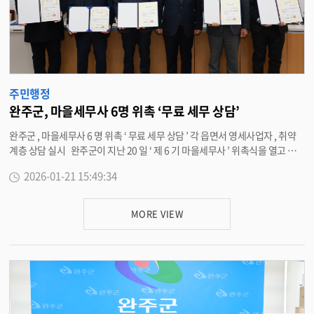
주민행정
완주군, 마을세무사 6명 위촉 ‘무료 세무 상담’
완주군 , 마을세무사 6 명 위촉 ‘ 무료 세무 상담 ’ 각 읍면서 영세사업자 , 취약
계층 상담 실시 완주군이 지난 20 일 ‘ 제 6 기 마을세무사 ’ 위촉식을 열고 찾
아가는 마을세무사 6 명을 위촉했다 . 김재곤 , 김건영 , 김현승 , 소창섭 , 유희
2026-01-21 15:49:34
춘 , 정원서 세무사로 , 임기는 2027 년 12 월 31 일까지 2 년이다 . 마을세무사
는 완주군 전 지역을 찾아가 영세사업자와 취약계층 등 세무 상담을 받기 어려
운 주민에게 재능기부로 무료 세무 상담을 제공하는 제도다 . 이를 통해 주민
MORE VIEW
들의 절세를 돕고 , 상담 수수료 부담을 줄이는 생활 밀착형 세무 서비스 역할을
한다 . 세무 상담은 재산세 · 취득세 등 지방세부터 상속세 · 증여세 · 양도소
득세 등 국세까지 폭넓게 진행할 예정이다 . 찾아가는 마을세무사는 2016 년
부터 운영해 10 년간 125 회 읍 · 면 방문 상담을 이어왔으며 , 전화상담 958 건
과 현장 상담 386 건 등 총 1,344 건의 상담 실적을 기록했다 . 유희태 완주군
수는 “ 바쁜 본업 중에도 주민들의 세금 고충 해소를 위해 나눔의 가치를 실천
해 주신 세무사님들께 깊이 감사드린다 ” 며 “ 마을세무사가 주민들에게 실질