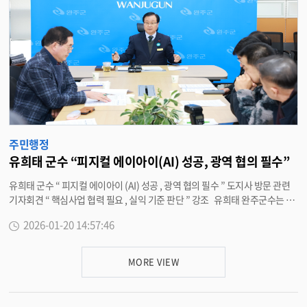
적인 도움이 될 수 있도록 따뜻하면서도 전문적인 상담을 부탁드린다 ” 고 말
했다 . 상담 희망자는 완주군청 재정관리과 (290-2329) 및 각 읍 · 면사무소
에 전화 · 팩스 · 이메일 등으로 상담 신청 가능하다 . <담당부서 재정관리과 2
90-2329>
주민행정
유희태 군수 “피지컬 에이아이(AI) 성공, 광역 협의 필수”
유희태 군수 “ 피지컬 에이아이 (AI) 성공 , 광역 협의 필수 ” 도지사 방문 관련
기자회견 “ 핵심사업 협력 필요 , 실익 기준 판단 ” 강조 유희태 완주군수는 20
일 기자회견을 통해 “ 전북특별자치도지사의 완주 방문은 특정 사안을 강행하
2026-01-20 14:57:46
거나 어떤 결론을 미리 도출하기 위한 자리가 결코 아니다 ” 며 완주군의 주요
현안과 경제 활성화 방안을 논의하고 지역 여건에 맞는 발전 방향을 함께 모색
하는 정책 협의의 장이 돼야 한다고 밝혔다 . 유 군수는 “ 의견이 다르더라도
MORE VIEW
소통의 창구가 열려 있어야 군민의 다양한 목소리를 도정에 전달할 수 있다 ”
며 “ 대화가 차단되면 완주군의 요구와 지역 발전 과제를 논의할 기회조차 잃
게 되고 , 이는 결국 군의 발전을 저해하는 결과로 이어질 수 있다 ” 고 강조했다