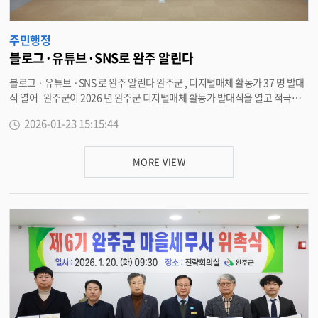
주민행정
블로그·유튜브·SNS로 완주 알린다
블로그 · 유튜브 ·SNS 로 완주 알린다 완주군 , 디지털매체 활동가 37 명 발대
식 열어 완주군이 2026 년 완주군 디지털매체 활동가 발대식을 열고 적극적
인 군정 홍보에 나선다 . 23 일 완주군은 유희태 군수를 비롯한 완주군 블로그
2026-01-23 15:15:44
기자 , 유튜브 크리에이터 , 대학생 SNS 서포터즈 , 군 관계자 등 40 여 명이 참
석한 가운데 완주군청 대회의실에서 ‘2026 완주군 디지털매체 활동가 발대식
’ 을 진행했다 . 군은 블로그 , 유튜브 , 인스타그램 , 페이스북 등의 디지털매체
MORE VIEW
를 운영하고 있으며 , ‘2026 완주군 디지털매체 활동가 ’ 는 블로그 기자 18 명 ,
유튜브 크리에이터 6 명 , 대학생 SNS 서포터즈 13 명 등 총 37 명으로 , 20 대
부터 70 대에 이르는 다양한 연령대의 기자단으로 구성됐다 . 기자단은 앞으
로 1 년간 완주군 공식 블로그와 유튜브 , 인스타그램 , 페이스북 채널 등을 통
해 완주군의 정책 , 문화 , 관광 , 일상 등 완주 곳곳의 다양한 이야기와 소식을
다양하고 감각적인 콘텐츠로 전달할 계획이다 . 유희태 완주군수는 “ 디지털
매체 활동가 여러분은 군정과 군민을 잇는 가장 가까운 소통 창구 ” 라며 “ 완주
의 정책과 변화 , 일상의 매력을 현장의 눈으로 생생하게 전해 주시길 바란다 ”
고 말했다 . <담당부서 기획예산실 290-2136>