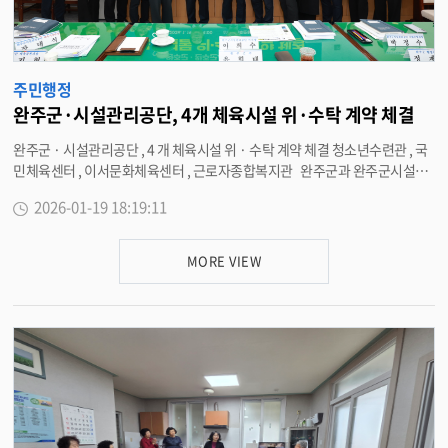
자회견 내용 등을 충분히 수렴해 민주적 정당성을 갖춘 합리적인 결정을 내리
길 기대한다 ” 고 밝혔다 . 끝으로 유 군수는 “ 이번 도지사 방문이 갈등의 장이
아니라 완주의 굵직한 현안을 논의하고 미래를 설계하는 차분한 대화의 자리
가 될 수 있도록 이해와 협조를 부탁드린다 ” 며 “ 완주군의 자율성을 지키는 원
주민행정
칙은 굳건히 고수하면서도 , 글로벌 수소도시이자 에이아이 (AI) 신산업의 메
카로 도약할 수 있도록 소통과 협력의 책임을 끝까지 다하겠다 ” 고 말했다 . <
완주군·시설관리공단, 4개 체육시설 위·수탁 계약 체결
담당부서 행정지원과 290-2252>
완주군 · 시설관리공단 , 4 개 체육시설 위 · 수탁 계약 체결 청소년수련관 , 국
민체육센터 , 이서문화체육센터 , 근로자종합복지관 완주군과 완주군시설관
리공단이 관내 4 개 체육시설 ( 수영장 ) 에 대한 신규 위수탁 계약을 체결하고
2026-01-19 18:19:11
지방공기업 방식의 효율적이고 지속적인 관리운영에 들어갔다 . 19 일 양 기
관은 완주군청 전략회의실에서 ▲ 완주군 청소년수련관 수영장 ▲ 완주군 국
민체육센터 ▲ 완주군 이서문화체육센터 ▲ 완주군 근로자종합복지관 수영장
MORE VIEW
등 4 개 공공시설의 운영 · 관리를 위한 위 · 수탁 계약을 체결했다 . 이날 체결
식에는 유희태 완주군수와 소관 부서장 , 이희수 완주군시설관리공단 이사장
과 공단 팀장 등 10 여 명이 참석했다 . 행사에서는 공단의 2025 년 운영 성과와
올해 운영 계획을 공유하고 , 위 · 수탁 계약서를 교환했다 . 완주군시설관리
공단은 2024 년 10 월 3 개 팀으로 설립돼 출범한 이후 , 완주군으로부터 공영
마을버스 , 공영주차장 , 공설장사시설 , 고산자연휴양림 , 종량제봉투 판매 등
5 개 사업을 위탁받아 안정적으로 운영하며 전문성을 확보해 왔다 . 공단은 올
해 신규 사업 확대에 따라 체육시설팀을 신설하는 등 운영 조직을 정비했으며 ,
군 소관부서와 업무를 공동으로 수행하는 등 현장 중심의 긴밀한 협조를 통해