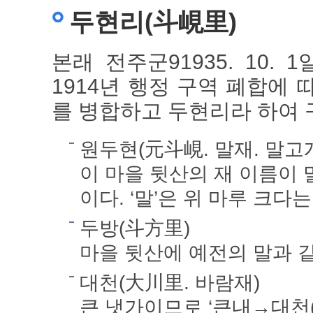
두현리(斗峴里)
본래 전주군91935. 10.
1914년 행정 구역 폐합에
를 병합하고 두현리라 하여 
원두현(元斗峴. 말재. 말고
이 마을 뒷산의 재 이름이 
이다. ‘말’은 위 마루 크다
두방(斗方里)
마을 뒷산에 예전의 말과 
대천(大川里. 바람재)
큰 냇가이므로 ‘큰내→대천(