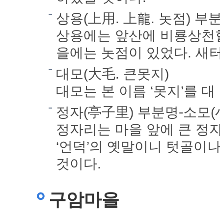
상용(上用. 上龍. 놋점) 
상용에는 앞산에 비룡상천혈
을에는 놋점이 있었다. 새
대모(大毛. 큰못지)
대모는 본 이름 ‘못지’를 대
정자(亭子里) 부분명-소모(
정자리는 마을 앞에 큰 정자
‘언덕’의 옛말이니 텃골이
것이다.
구암마을