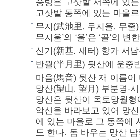
승방은 고삿밭 서쪽에 있는
고삿밭 동쪽에 있는 마을로 
무지(武池里. 무지울. 무줄
무지울’의 ‘울’은 ‘골’의 
신기(新基. 새터) 항가 서남
반월(半月里) 뒷산에 운중
마음(馬音) 뒷산 재 이름이
망산(望山. 望月) 부분명-
망산은 뒷산이 옥토망월형이
악산을 바라보고 있어 망산
에 있는 마을로 그 동쪽에
도 한다. 돔 바우는 망산 