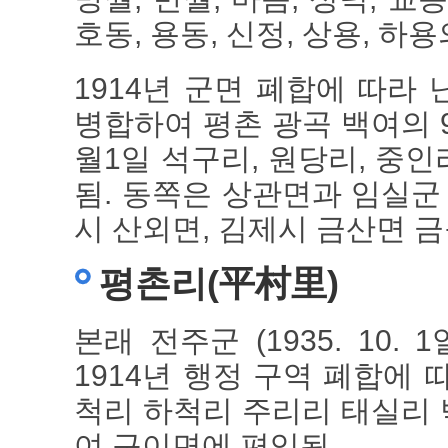
호동, 용동, 신정, 상용, 하
1914년 군면 폐합에 따라
병합하여 평촌 광곡 백여의 9
월1일 석구리, 원당리, 중인
됨. 동쪽은 상관면과 임실군
시 산외면, 김제시 금산면 금
평촌리(平村里)
본래 전주군 (1935. 10
1914년 행정 구역 폐합에
척리 하척리 주리리 태실리
여 구이면에 편입됨.