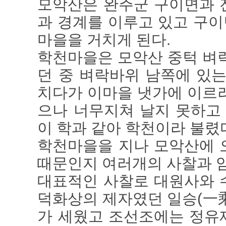
모악산은 완주군 구이면과 
과 경계를 이루고 있고 구이
마을을 거치게 된다.
학천마을은 모악산 중턱 벼
던 중 벼락바위 남쪽에 있
치다가 이마을 냇가에 이르
으나 너무지쳐 날지 못하고
이 학과 같아 학천이라 불렸
학천마을을 지나 모악산에 
때문인지 여러개의 사찰과 암
대표적인 사찰로 대원사와 
덕화상의 제자였던 일승(一乘)
가 세웠고 조선조에는 정유