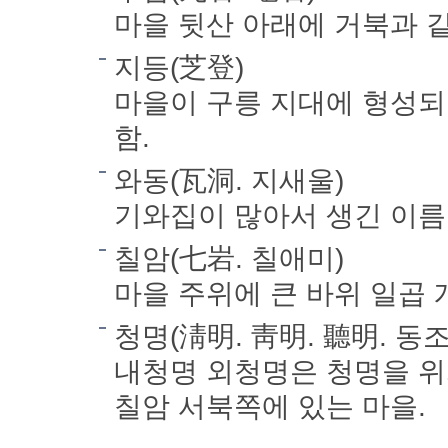
마을 뒷산 아래에 거북과 같
지등(芝登)
마을이 구릉 지대에 형성되
함.
와동(瓦洞. 지새울)
기와집이 많아서 생긴 이름. ‘
칠암(七岩. 칠애미)
마을 주위에 큰 바위 일곱 
청명(淸明. 靑明. 聽明. 
내청명 외청명은 청명을 위
칠암 서북쪽에 있는 마을.