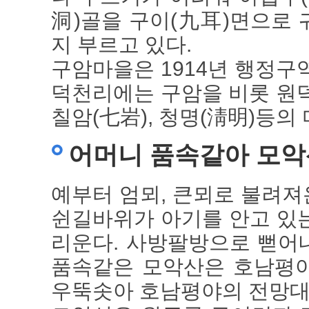
洞)골을 구이(九耳)면으로 
지 부르고 있다.
구암마을은 1914년 행정구
덕천리에는 구암을 비롯 원덕천
칠암(七岩), 청명(淸明)등의
어머니 품속같아 모악
예부터 엄뫼, 큰뫼로 불려
쉰길바위가 아기를 안고 있
리운다. 사방팔방으로 뻗어
품속같은 모악산은 호남평야
우뚝솟아 호남평야의 전망대