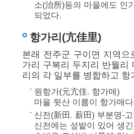
소(治所)등의 마을에도 인
되었다.
항가리(亢佳里)
본래 전주군 구이면 지역으로
가리 구복리 두지리 반월리
리의 각 일부를 병합하고 항
원항가(元亢佳. 항가매)
마을 뒷산 이름이 항가매다. 
신전(新田. 薪田) 부분명-고
신전에는 섶밭이 있어 생긴 