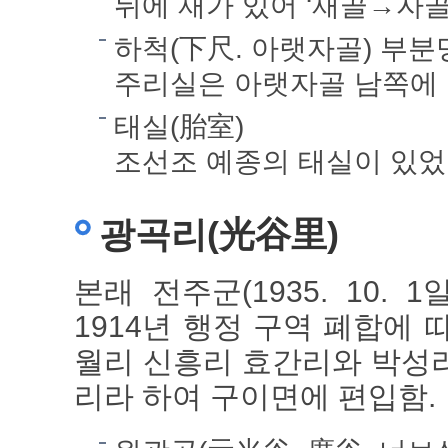
뒤에 재가 있어 ‘재골→자골
하척(下尺. 아랫자골) 부분
주리실은 아랫자골 남쪽에 있는
태실(胎室)
조선조 예종의 태실이 있었
광곡리(光谷里)
본래 전주군(1935. 10.
1914년 행정 구역 폐합에
월리 신흥리 효간리와 박성
리라 하여 구이면에 편입함.