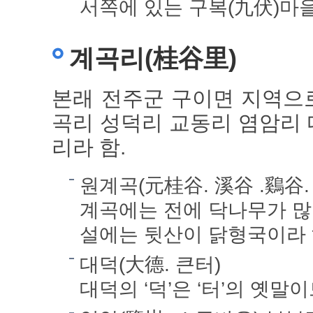
서쪽에 있는 구복(九伏)마
계곡리(桂谷里)
본래 전주군 구이면 지역으로
곡리 성덕리 교동리 염암리
리라 함.
원계곡(元桂谷. 溪谷 .鷄谷.
계곡에는 전에 닥나무가 많
설에는 뒷산이 닭형국이라 
대덕(大德. 큰터)
대덕의 ‘덕’은 ‘터’의 옛말이