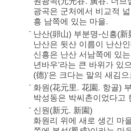
원광곡(元光谷. 廣谷. 너브
광곡은 군처에서 비교적 넓
흥 남쪽에 있는 마을.
난산(卵山) 부분명-신흥(新興
난산은 뒷산 이름이 난산인
신흥은 난산 서남쪽에 있는
년바우’라는 큰 바위가 있으
(德)’은 크다는 말의 새김
화원(花元里. 花園. 항골)
박성동은 박씨촌이었다고 
신원(新元. 新園)
화원리 위에 새로 생긴 마
쪽에 봉성(鳳成)이라는 마