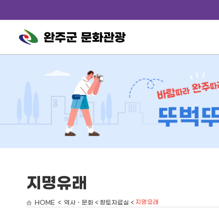
완주군 문화관광
지명유래
지명유래
HOME < 역사ㆍ문화 < 향토자료실 <