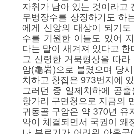
자취가 남아 있는 것이라고 
무병장수를 상징하기도 하는
에게 신앙의 대상이 되기도
수를 기원한 이들도 있어 
다는 말이 새겨져 있다고 한
그 신령한 거북형상을 따라
암(龜岩)으로 불렸으며 당시 
치하고 창집은 973번지에 있
그러던 중 일제치하에 공출
항가리 구면청으로 지금의 
귀동골 구암은 약 370년 
약이 체결되면서 국권이 왜
나 부르기가 어려워 아홉구