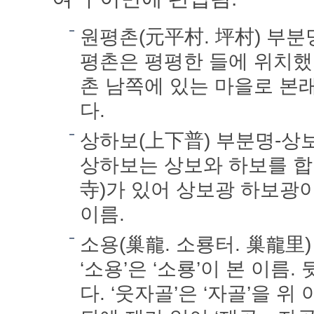
원평촌(元平村. 坪村) 부
평촌은 평평한 들에 위치했기
촌 남쪽에 있는 마을로 본
다.
상하보(上下普) 부분명-상
상하보는 상보와 하보를 합친
寺)가 있어 상보광 하보광
이름.
소용(巢龍. 소룡터. 巢龍里
‘소용’은 ‘소룡’이 본 이름
다. ‘웃자골’은 ‘자골’을 