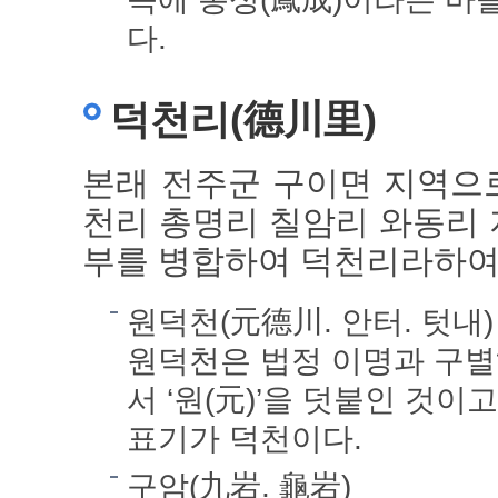
다.
덕천리(德川里)
본래 전주군 구이면 지역으로
천리 총명리 칠암리 와동리
부를 병합하여 덕천리라하여
원덕천(元德川. 안터. 텃내
원덕천은 법정 이명과 구별
서 ‘원(元)’을 덧붙인 것이고
표기가 덕천이다.
구암(九岩. 龜岩)