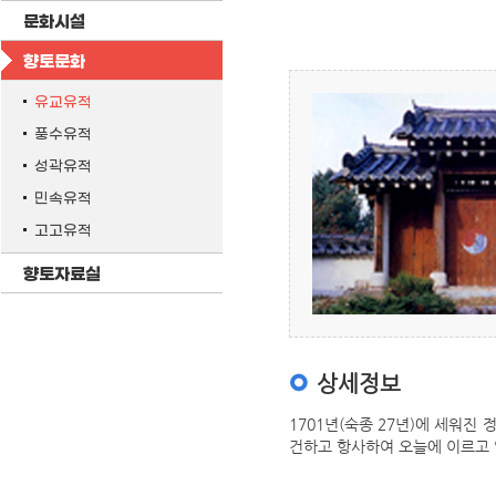
문화시설
향토문화
유교유적
풍수유적
성곽유적
민속유적
고고유적
향토자료실
상세정보
1701년(숙종 27년)에 세워
건하고 항사하여 오늘에 이르고 있