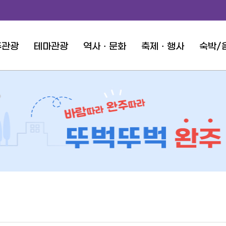
주관광
테마관광
역사ㆍ문화
축제ㆍ행사
숙박/