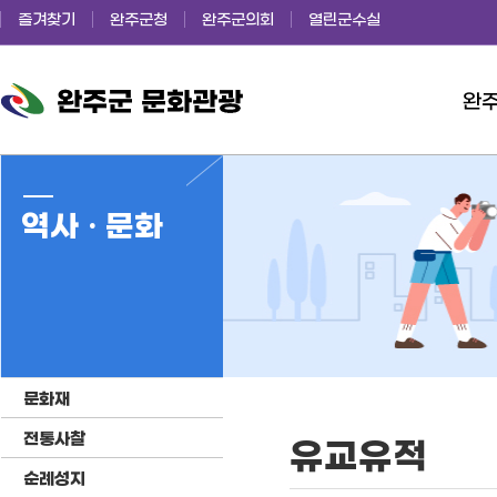
즐겨찾기
완주군청
완주군의회
열린군수실
완
완주군 문화관광
역사 · 문화
문화재
전통사찰
유교유적
순례성지