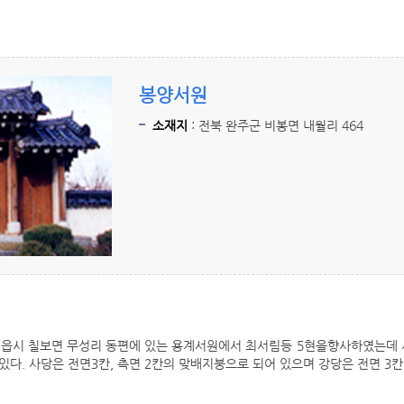
봉양서원
소재지
: 전북 완주군 비봉면 내월리 464
진 정읍시 칠보면 무성리 동편에 있는 용계서원에서 최서림등 5현을향사하였는데 
다. 사당은 전면3칸, 측면 2칸의 맞배지붕으로 되어 있으며 강당은 전면 3칸,