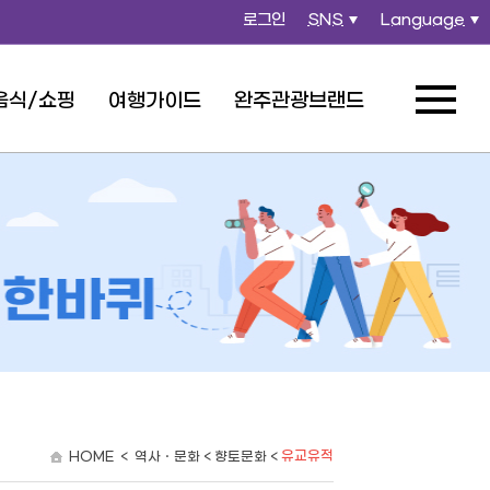
로그인
SNS
Language
열
열
기
기
음식/쇼핑
여행가이드
완주관광브랜드
전체메뉴
열기
유교유적
HOME < 역사ㆍ문화 < 향토문화 <