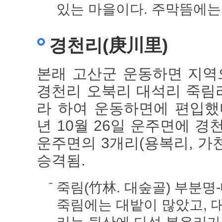
있는 마을이다. 주막뜸에는
경천리(庚川里)
본래 고산군 운동하면 지역으
경천리 오북리 대석리 죽림
라 하여 운동하면에 편입했다
년 10월 26일 운주면에 경
운주면의 3개리(용복리, 가
승격됨.
죽림(竹林. 대숲골) 부분명
죽림에는 대밭이 많았고, 