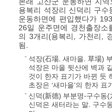
본래 고산군 운동하면 지역으
용복리 석장리 신덕리 구수
운동하면에 편입했다가 1935
26일 운주면에 경천출장소를
의 3개리(용복리, 가천리,
됨.
석장(石場. 새마을. 草場)
석장은 마을 뒷산에 벽과 
것이 한자 표기가 바뀐 듯
초장은 ‘새마을’의 한자 표기다
신덕(新德) 부분명-구수동
신덕은 새터라는 말. 구수