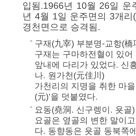
입됨.1966년 10월 26일
년 4월 1일 운주면의 3개리
경천면으로 승격됨.
구재(九宰) 부분명-교항(橋
구재는 구마하전혈이 있어 
앞내에 다리가 있었다. 신
나. 원가천(元佳川)
가천리의 지명을 취한 마을
(元)’을 덧붙였다.
요동(堯洞. 신구렝이. 욧골
요골은 옆골의 변한 말이고
다. 동향동은 욧골 동북쪽