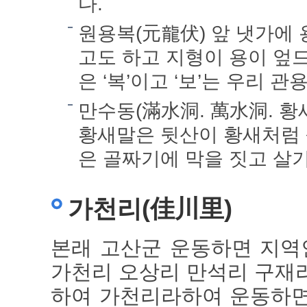
다.
원용복(元龍伏) 앞 냇가에
고도 하고 지형이 용이 엎드
은 ‘복’이고 ‘보’는 우리 관
만수동(滿水洞. 萬水洞. 황
황새말은 뒷산이 황새처럼 
은 골짜기에 막을 짓고 살
가천리(佳川里)
본래 고산군 운동하면 지역인
가천리 오상리 만석리 구재
하여 가천리라하여 운동하면