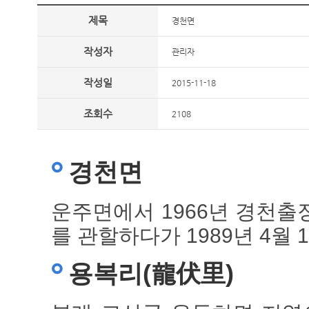
제목
경천면
작성자
관리자
작성일
2015-11-18
조회수
2108
경천면
운주면에서 1966년 경천출
를 관할하다가 1989년 4월
용복리(龍伏里)