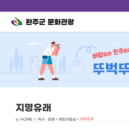
완주군 문화관광
지명유래
지명유래
HOME < 역사ㆍ문화 < 향토자료실 <