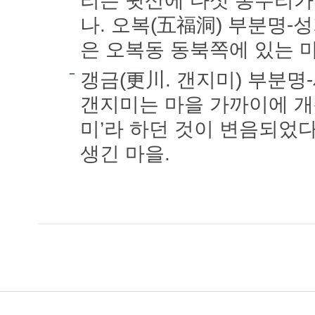
리는 뒷산에 다섯 봉우리가
나. 오복(五福洞) 부분명-
은 오복동 동북쪽에 있는 
갱금(更川. 갠지미) 부분명
갠지미는 마을 가까이에 개
미’라 하던 것이 변음되었다
생긴 마을.