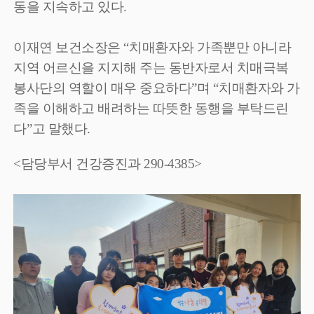
동을 지속하고 있다
.
이재연 보건소장은
“
치매환자와 가족뿐만 아니라
지역 어르신을 지지해 주는 동반자로서 치매극복
봉사단의 역할이 매우 중요하다
”
며
“
치매환자와 가
족을 이해하고 배려하는 따뜻한 동행을 부탁드린
다
”
고 말했다
.
<담당부서 건강증진과 290-4385>