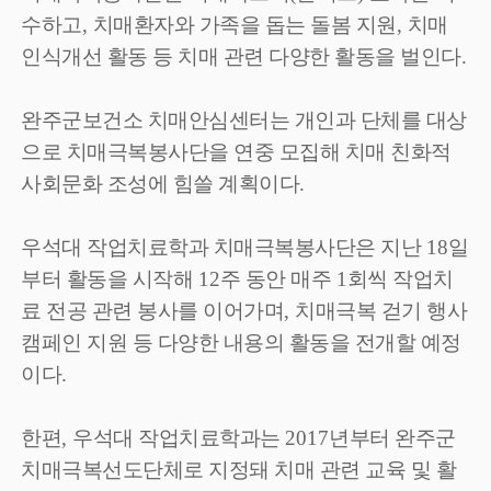
수하고
,
치매환자와 가족을 돕는 돌봄 지원
,
치매
인식개선 활동 등 치매 관련 다양한 활동을 벌인다
.
완주군보건소 치매안심센터는 개인과 단체를 대상
으로 치매극복봉사단을 연중 모집해 치매 친화적
사회문화 조성에 힘쓸 계획이다
.
우석대 작업치료학과 치매극복봉사단은 지난
18
일
부터 활동을 시작해
12
주 동안 매주
1
회씩 작업치
료 전공 관련 봉사를 이어가며
,
치매극복 걷기 행사
캠페인 지원 등 다양한 내용의 활동을 전개할 예정
이다
.
한편
,
우석대 작업치료학과는
2017
년부터 완주군
치매극복선도단체로 지정돼 치매 관련 교육 및 활