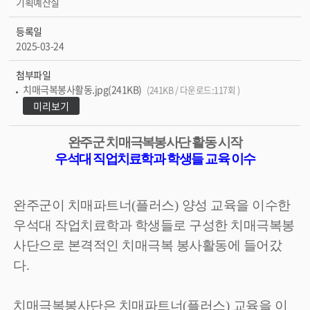
기획예산실
등록일
2025-03-24
첨부파일
치매극복봉사활동.jpg(241KB)
(241KB / 다운로드:117회 )
미리보기
완주군 치매극복봉사단 활동 시작
우석대 직업치료학과 학생들 교육 이수
완주군이 치매파트너
(
플러스
)
양성 교육을 이수한
우석대 작업치료학과 학생들로 구성한 치매극복봉
사단으로 본격적인 치매극복 봉사활동에 들어갔
다
.
치매극복봉사단은 치매파트너
(
플러스
)
교육을 이