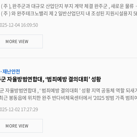
이 지난 3 일
계약은 2024
025-12-04 16:09:50
 로젠 ( 주 ) 간 합병과 함께 상호 변경을 완료한 로젠 ( 주 ) 은 완주테크노밸리 제 2 일반산업
㎡ ) 부지 매입으로 충정권 ‧ 호남권의 증대되는 물동량 처리를 위해 진행중인 로젠택배 ( 주 ) 본사 이전 계획
MORE VIEW
 물류 유통부터 쇼핑 판매까지 사업간 시너지 창출이 예상된다 . 또한 , 로젠 ( 주 ) 의 계열사인 ㈜ 모다아울렛은 2017 년 완주테크
공동주택 용지를 매입하고 , 2022 년 공동주택 1BL 에 대한 주택건설 사업계
착공 분양을 위한 관련 절차도 진행중에 있어 , 산업단지 거주 인구 확보와 정주 여건 마련에도 기대를 모으
 추진 중인 물류 유통 및 판매 거점 조성을 위한 행정적 ‧ 재정
·재난안전
않겠다고 밝히며 , 특히 , 로젠 ( 주 ) 의 추가적인 투자는 현재 완주군에서 추진중인 문화선도산단 공모사업의 지원시설용지
군 자율방범연합대, ‘범죄예방 결의대회’ 성황
노밸리 제 2 일반산업단지의 물류유통 ‧ 쇼핑판매 ‧ 문화산업까지 지역 경제의 핵심
 한단계 도약하는 발판이 될 것으로 기대하고 있다 . 유희태 완주군수는 “ 로젠 ( 주 ) 와의 지속적인 협력을 통하여 대규모 물류
 범죄예방 결의대회 ’ 성황 지역 공동체 역할 되새기며 화합 … “ 헌신 감사 ” 완주군 자율방범연합대 ( 대장 박옥규
거점을 마련하고 , 지역내 일자리 창출과 지역 경쟁력 강화에 중요한 기여를 할 수 있도록 노력할 것 ” 이라고 말했다 . <담
당부서 수소신산업담당관 290-2432>
이 참석한 가운데 범죄예방을 위한 지역 공동체의 역할을 되새기는 뜻깊은 자리로 마련됐다 . 행사는
025-12-02 17:27:29
 활기찬 분위기 속에 문을 열었으며 , 이어 임용훈 완주군 자율방범연합 부대장의 개회 선언이 진행됐다 . 박옥규 연합대장은
MORE VIEW
범대원에 대한 표창 및 감사패 전달이 이어졌다 . 지역 치안 강화와 범죄예방 활동에 앞장선 대원들은 완주군수와 완주군의회 의장
접 표창을 받으며 그간의 공로를 인정받았다 . 2 부 행사에서는 참여자 간 화합과 소통을 위한 다양한 프로그램이 마련됐다 . 제