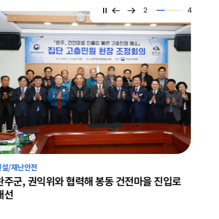
2
4
건설/재난안전
완주군 자율방범연합대, ‘범죄예방 결의대회’ 성
황