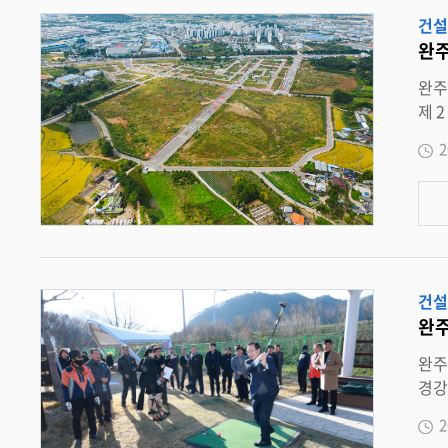
획이다 . AI 분석 기능도 적용된다 . 변위 이상징후를 자동 감지하고 , 강우량과 지반 
건설
사고 데이
완주
조기에
당자가
완주군 , 완주테크노밸리 제 2 산단 28 필지 분양 공고 지원시설 , 준주거 , 근린생활
난안전상황실 – 현장 담당자 – 유관 부서로 
제 2 일반산업단지 내 28 필지에 대한 입찰 분양 공고를 실시했다 . 이번 분양 대상은 ▲ 산업지구 내 지원시설용지 20 필지 ▲ 미니복합타
경사지 분석 , 우기 대비 위험구간 선별 , 중장기 
운 내 준주거용지 5 필지 ▲ 근린생활
할 계획이다 . 유희태 완주군수는 “ 디지털트윈과 AI 
2
린생활시설용지 150 필지 , 초 · 중등학
로 전환될 것 ” 이라며 “ 앞으로도 군민의 생명과
합 주거공간이다 . 또한 , 최근 지원시
산업단지 
주 고속
문의도 지속적으로 
다 . 신청자격은 지정된 용도로 사용할 실수요자로 , 입찰은 오는 11 일부터 18 일까지 진행되며 , 개찰 및 낙찰자발표는 22 일에 이루어진다 .
건설
완주
완주군 , ‘ 고산 만경강 파크골프장 ’ 준공 17 억 원 투입 18 홀 규모 … 주차장 , 화장
경강 파크골프장 ’ 이 준공되면서 지역
민들과 완공의 의미를 
2
갖췄다 . 또한 탄소저장 숲을 함께 조성해 자연환경과 체육시설이 조화를 이루는 친환경