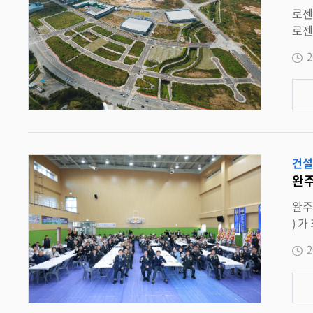
로젠 ( 주 ), 완주군과 대규모 산업단지 부지 계약 체결 완주군 , 새로운 물류 · 판매시설 거점으로 지역 산업 경쟁력 강화 완주군
로젠 ( 주 ) 와 완주테크노밸리 제 2 일반산업단지 내 조성된 지원시설용지 5BL(3.9 만 ㎡ ) 에 대해 본 계약을 체결했다 . 이번 
년 8 월 체결된 투자협약과 부동산매매 양해각서를 바탕으로 이루어졌으며 , 로젠 ( 주 ) 는 해당 부지에 복합쇼핑센터 등의 판매시설을 조성
2
할 계획이다 . 지난 12 월 1 일 코웰패션 ( 주 ) 와
단지 지원시설용지 5BL(3.9 만 
과 맞물려
노밸리 제 2 일반산업단지 미니복합타운 내 1,100 억원 규모의 
획 승인을 득한후 , 현재 공동주택 
고 있다 . 완주군은 지원시설용지 5BL(3.9 만 ㎡ ) 계약과 함께 로젠 ( 주 ) 에서
건설
적 지원을 아끼지 
완주
8-1BL(5.9 천 ㎡ ) 랜드마크 건립과 더불어 완주테크
거점으로서
완주군 자율방범연합대 , ‘
유통 및 판매시설 
) 가 최근 봉동읍에 위치한 완주 반다비체육센터에서 ‘2025 방범 가족 범죄예방 결의대회 ’ 를 성황리에 개최했다 . 이번 결의대회는 지역 방
범대원과 가족 , 지역주민 등 300 여 명
2
식전 공연으로
“ 완주군 방범대원 한 명 한 명의 헌신과 사명감이 완주군을 밝히는 등불 ” 이라며 개회사를 통해 대원들의 노고를 격려했다 . 이날 행사에서
는 우수 방
으로부터 직