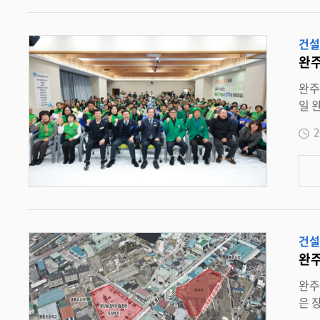
기차기 , 고리 걸기 , 한궁 등 민속경기를 통해 세대와 지대 간 자연스러운 교류가 이뤄
기를 한층 고조시켰다 . 완주
건설
위한 민간 
완주
자율방범대원
완주의 재난 대응 이끈다
일 완
취임하며 완
2
중한 책임을 느낀다 ” 며 “ 단
다 ” 고 취임 소감을 밝혔다 . 완주군 지역자율방재단은 13 개 읍 · 면에서 약 200 여 명의 단원이 활동하며 , 겨울철 적설 · 결빙 취약구간 점
검 , 재난 예방 홍보 , 재난 발생 시 긴급 복구 지원 등 지역 방재의 최일선 역할을 수행하고 있다 . 취임식 이후 진행된 직무교육은 겨울철 자
연재난 현
로 교육이 진행됐다 . 한편 , 행
주군수는 “ 지역의 안전과 재난 대비를 위해 꾸준히 헌신해 주신 방
건설
이 더욱
완주
완주군 봉동시장 옆 
은 장기리 일원에 85 면 규모의 공영
이며 이달 중