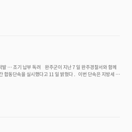
지역으로 자리잡을 수 있도록 끝까지 챙기겠다 ” 고 말했다 . <담당부서 농업정책과 290-2822>
 일 밝혔다 . 이번 단속은 지방세 체
해 문자 안내 , 체납고지서 발송 , 현장 홍보 등 다양한 방식으로 납세 홍보활동을 강화할 계획이다 . <담당부서 재정관리과 290-2344>