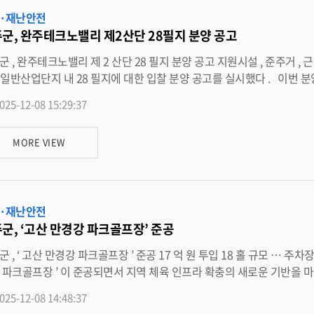
포화도 정보를 바탕으로 붕괴 가능성을 예측하며 , 과거
·재난안전
터를 분석해 사면별 위험 등급을 자동으로 산정한다 . 특히 육안으로 파악하기 어려운 미세한 움직임이나 배수 불량 등 사전 징후를
군, 완주테크노밸리 제2산단 28필지 분양 공고
 발견해 담당자에게 즉시 알림을 전송함으로써 급경사지의 상시 관리체계를 크게 강화할
 위험 구간의 상황을 원격으로 실시간 확인할 수 있어 현장 출동 전 정확한 판단과 조치가 가
시설 … 입찰 11 일부터 시작 완주군이 완주테크노밸리
경보가 자동 전송돼 대응 시간이 크게 단축될 것으로 전망된다 . 완주군은 이번 시스템을 노후 급
보강계획 수립 등 재난안전 행정 전반에 활용해 재난예측 기반 스마트도시 조성에 박차를 가
시설용지 3 필지 등 총 28 필지다 . 미니복합타운은 공동주택 4 블럭을 포함해 단독주택 · 준주거 · 근
기술을 적용하면 급경사지 관리가 기존의 ‘ 사후 대응 ’ 에서 ‘ 사전 예방 · 예측 ’ 중심으
025-12-08 15:29:37
교 및 어린이집 부지 등으로 구성되며 , 총 3,354 세대 , 약 8,386 명의 인구 유입이 예상되는 대규모 복
 재산을 지키기 위한 스마트 안전 인프라 확충에 최선을 다하겠다 ” 고 밝혔다 . <담당부서
설용지 5 블럭에 복합쇼핑센터 조성을 위한 부지 계약을 로젠 ( 주 ) 과 체결했으며 , 8 블럭은 문화선도
재난안전과 290-2932>
MORE VIEW
공모사업에 선정돼 랜드마크 조성사업을 추진 중이다 . 완주테크노밸리 제 2 산업단지는 익산 IC, 익산 ~ 장수 고속도로 , 순천 ~ 완
도로 등 주요 교통망과 연결되어 있어 우수한 교통 여건을 자랑한다 . 조성된 용지가 대부분 매각된 상태로 , 잔여 용지에 대한 분양
이어지고 있다 . 이번 분양은 한국자산관리공사가 운영하는 전자자산처분시스템 ( 온비드 ) 을 통해 전자 입찰로 진행된
·재난안전
군, ‘고산 만경강 파크골프장’ 준공
실 , 관람석 등 갖춰 완주군이 고산면에 조성한 ‘ 고산 만
 체육 인프라 확충의 새로운 기반을 마련했다 . 5 일 완주군은 조성사업 완료에 따라 준공식을 열어 주
함께했다 . 고산 만경강 파크골프장은 18 홀 규모 (15,315 ㎡ ) 로 조성됐으며 주차장 , 화장실 , 관람석 등 편의시설을
025-12-08 14:48:37
 시설로 완성됐다 . 이번 파크골프장 조성사업은 지