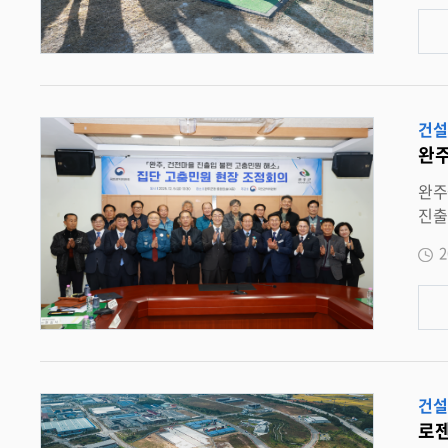
난 2023 년 5 월 16 일 전북특별자치도 · 전주시 · 완주군이 체결한 제 6 차 상생협력사업 협약을 계기로 본격 추진됐다 . 세 기관은 증가하는
파크골프 수
00 만 원 ▲ 전주시 4 억 5,500 만 원 ▲ 완주군 8 억 5,500 만 원이다 . 완주군은 2024 년 6 월 5 일 군계획시설 결정과 실시설계를 완료한 뒤
, 2024 년 12 월 11 일 착공해 2025 년 9 월 30 일 조성을 완료하며 약 10 개월간 공
을 위한 절차가 진행 중
건설
주민들
완주
함께해 주신
완주군 , 권익위와 협력해 봉동 건전마을 진입로 개선 수년간 우회로 이용 … 현장조정
진출
진출입로는 군청사 인근의
2
로를 이용해야 하
체계 문제 , 교통안전 우려 등으로 반영되지 못했다 . 이 같은
회의에는 민원인 대표를 비롯해 국민권익위 한삼석 부위원장 , 유희태 완주군수 , 완주경찰서장 , 완주군의회 의장 , 전주국토관리사무소 관
계자 등이 참
이 최적 대안으로 도출됐
력하기로 했다 . 유희태 완주군수는 “ 주민
건설
로젠