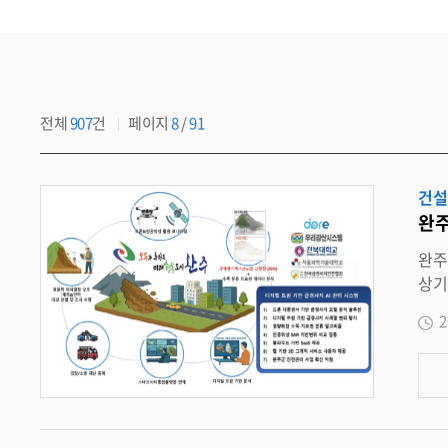
전체
907
건
페이지
8
/
91
건설
완주
완주군 , 급경사지 AI 관리체계 도입 소양면 모래재 구간 실증지역으로 선정 “ 단계적
상기후로 
반 급경사지 AI 관리시스템 ’ 을 구축한다 . 잦은
2
은 현장
기반을 마련하기 위
수시설 , 토압 , 과거 위험 이력 등을 3D 가상환경 ( 디지털트윈 ) 으로 구현해 현장에
. 또한 LiDAR, 드론 정사영상 , IoT 계측기 ( 변위계 · 경사계 · 배수위 센서 등 ) 를 활용해 실제 지형과 거의 동일한 가상환경을 구축하는 것
이 특징이다 . 완주군은 우선 소양면 모래재 4km 