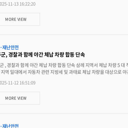
025-11-13 16:22:20
차하면서 상인과 주민 모두 불편을 겪던 곳이다 . 하지만 완주군이 농촌중심지활성화사업의 핵심 공간으로 지정해 정비에 나서면
MORE VIEW
높아지고 , 교통혼잡 완화와 유동인구 증가로 이어질 것으로 전망되고 있다 . 상인들은 “ 그동안 주차 공간이 부족해 혼
 손님이 훨씬 늘 것 같다 ” 며 기대감을 나타냈다 . 주차장 인근에는 생강골 창의키움센터가 조성
복합시설로 내년 상반기 준공을 목표로 하고 있다 . 주
터가 함께 완공되면 가족 단위 방문객이 자연스럽게 시장 · 상점가로 이어지는 소비 동선이 형성될 것으로 보인다 . 유희태 완주군
·재난안전
더 활기 있는
군, 경찰과 함께 야간 체납 차량 합동 단속
조기 납부 독려 완주군이 지난 7 일 완주경찰서와 함께
지역 일대에서 자동차 관련 지방세 및 과태료 체납 차량을 대상으로 야간 합동단속을 실시했다고 11
하고 건전한 납세 문화를 정착시키기 위한 조치로 , 완주군 재정관리과와 완주경찰서 교통 관련 부서가 주요 도로에서 체납 차량을
025-11-12 16:51:09
속한 시일 내
위해 다양한 전자납부 방법과 상담 창구를 안내하는 등 친절한 세정 행정을 함께 추진했다 . 이희찬 재정
MORE VIEW
납세 질서를 해치는 행위 ” 라며 “ 앞으로도 경찰 등 관계 기관과 협력해 지속적인 합동
 납세 문화 조성에 최선을 다하겠다 ” 고 말했다 . 한편 완주군은 체납 세금의 자진 납부를 유도하기 위
·재난안전