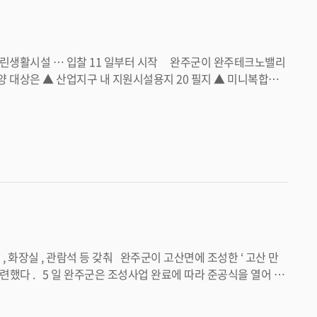
 것으로 기대된다 . 이 시스템이 구축되면 담
능해진다 . 또한 위험도가 상승할 경우 재
자세한 사항은 완주군청 홈페이지와 온비드에서 확인할 수 있다 . <담당부서 수소신산업담당관 290-2432>