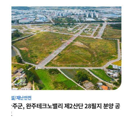
건설/재난안전
완주군, 권익위와 협력해 봉동 건전마을 진입로
개선