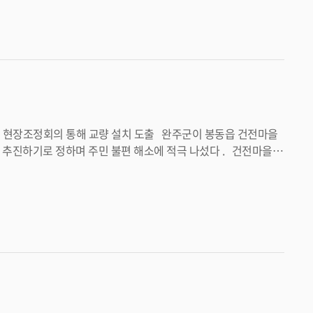
한 날씨에도 준공식에
고 , 지역의 새로운 체육 명소로 자리매김하길 기대한다 ” 고 밝혔다 . <담당부서 하천기반과 290-2082>
기로 정하며 주민 불편 해소에 적극 나섰다 . 건전마을
교량 설치가 신속히 추진될 수 있도록 모든 행정역량을 다하겠다 ” 고 밝혔다 . <담당부서 건설도시과 290-2852>