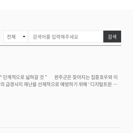
게
검색
시
물
검
색
관리