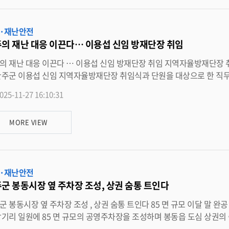
졌으며 , 이어진 지대별 장기자랑은 웃음과 화합의 분위
군 자율방범연합대는 매년 방범 순찰 , 취약지역 점검 , 안전 홍보 캠페인 등 다양한 활동을 펼치며 지역 치안을
·재난안전
자율 조직으로 중요한 역할을 수행하고 있다 . 유희태 완주군수는 “ 완주군이 안정적인 지역사회 기반을 유지할 수 있었던 데에는
의 재난 대응 이끈다… 이용섭 신임 방재단장 취임
 여러분의 헌신과 노력이 큰 역할을 했다 ” 며 “ 앞으로도 주민이 안심할 수 있는 환경 조성을 위해 함께 힘을 모아 나가겠다 ”
고 전했다 . <담당부서 행정지원과 290-2255>
 … 이용섭 신임 방재단장 취임 지역자율방재단장 취임식 ‧ 단원 직무교육 실시 완주군청 대회의실에서 지난 26
주군 이용섭 신임 지역자율방재단장 취임식과 단원을 대상으로 한 직무교육이 진행됐다 . 이날 취임식에서
주군 지역자율방재단의 새출발을 알렸다 . 이용섭 단장은 “ 겨울철 재난 발생 가능성이 높은 시기에 단장으로 취임하게 되어 막
025-11-27 16:10:31
원 중심의 사전예찰을 강화하고 각 읍 · 면과 긴밀히 협력해 인명 및 재산 피해를 최소화하는 데 최선을 다하겠
MORE VIEW
장 대응 능력 향상과 사전예찰 강화를 위해 마련됐으며 , 방재단의 임무와 역할 , 재난 초기대응 요령 , 예찰 시 유의사항 등을 중심으
사에 앞서 전임 임원진 ( 단장 소병오 , 부단장 김종만 , 간사 허미경 ) 에게 감사 인사가 전달됐다 . 유희태 완
재단원 여러분께 깊이 감사드린다 ” 며 “ 신임 단장님을 중심으로 방재단
·재난안전
 단단하게 협력해 완주군민의 안전을 지키는 든든한 힘이 되어주시길 바라고 , 군에서도 여러분의 활동을 계속 응원
군 봉동시장 옆 주차장 조성, 상권 숨통 트인다
” 고 말했다 . <담당부서 재난안전과 290-2934>
주차장 조성 , 상권 숨통 트인다 85 면 규모 이달 말 완공 목표 … 인근 창의키움센터도 조성 완주군이 봉동시장과 맞닿
주차장을 조성하며 봉동읍 도심 상권의 숨통을 틔우고 있다 . 13 일 완주군은 “ 공사가 순조롭게 진행 중
 완공을 목표로 마무리 단계에 있다 ” 고 밝혔다 . 이 부지는 오랫동안 비포장 상태로 방치돼 비가 오면 진흙탕이 되고 , 차량들이