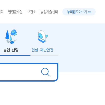
의회
열린군수실
보건소
농업기술센터
누리집 모아보기
농업·산림
건설·재난안전
환경