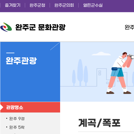
즐겨찾기
완주군청
완주군의회
열린군수실
완
완주군 문화관광
완주관광
관광명소
완주 9경
계곡/폭포
완주 5락