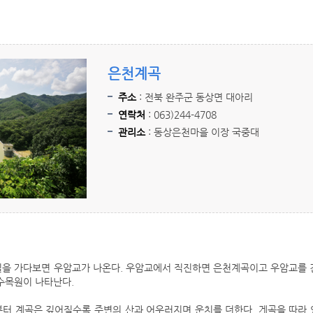
은천계곡
주소
: 전북 완주군 동상면 대아리
연락처
: 063)244-4708
관리소
: 동상은천마을 이장 국중대
을 가다보면 우암교가 나온다. 우암교에서 직진하면 은천계곡이고 우암교를 건
수목원이 나타난다.
터 계곡은 깊어질수록 주변의 산과 어우러지며 운치를 더한다. 게곡을 따라