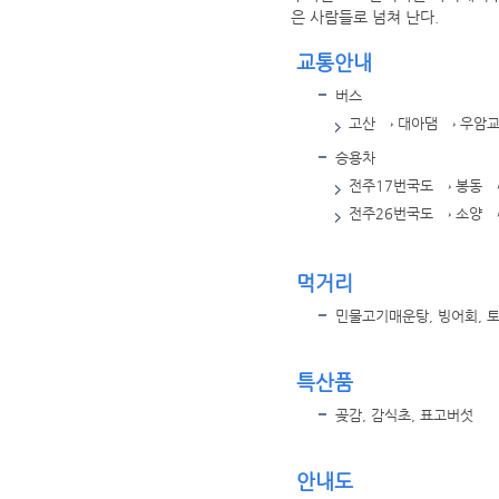
은 사람들로 넘쳐 난다.
교통안내
버스
고산 → 대아댐 → 우암교
승용차
전주17번국도 → 봉동 
전주26번국도 → 소양 
먹거리
민물고기매운탕, 빙어회, 
특산품
곶감, 감식초, 표고버섯
안내도