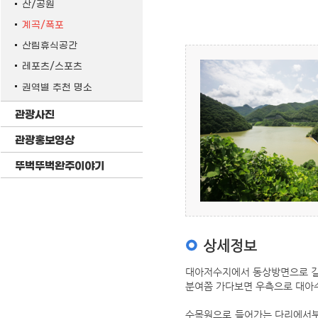
산/공원
계곡/폭포
산림휴식공간
레포츠/스포츠
권역별 추천 명소
관광사진
관광홍보영상
뚜벅뚜벅완주이야기
상세정보
대아저수지에서 동상방면으로 길
분여쯤 가다보면 우측으로 대아
수목원으로 들어가는 다리에서부