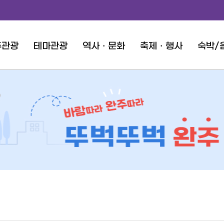
주관광
테마관광
역사ㆍ문화
축제ㆍ행사
숙박/