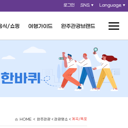
로그인
SNS
Language
열
열
기
기
음식/쇼핑
여행가이드
완주관광브랜드
전체메뉴
열기
계곡/폭포
HOME < 완주관광 < 관광명소 <