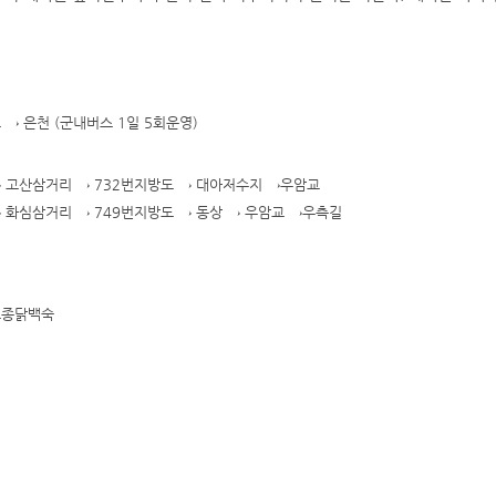
 → 은천 (군내버스 1일 5회운영)
→ 고산삼거리 → 732번지방도 → 대아저수지 →우암교
→ 화심삼거리 → 749번지방도 → 동상 → 우암교 →우측길
토종닭백숙