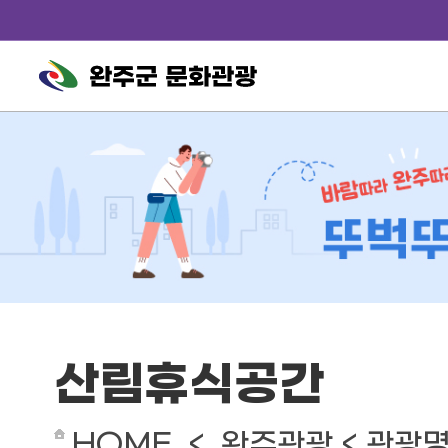
완주군 문화관광
산림휴식공간
HOME < 완주관광 < 관광명