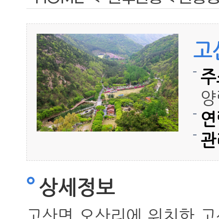
고
주
양
연
관
상세정보
고산면 오산리에 위치한 고