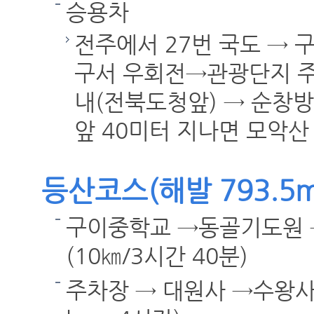
승용차
전주에서 27번 국도 → 
구서 우회전→관광단지 주
내(전북도청앞) → 순창방
앞 40미터 지나면 모악산
등산코스(해발 793.5m
구이중학교 →동골기도원 
(10㎞/3시간 40분)
주차장 → 대원사 →수왕사(