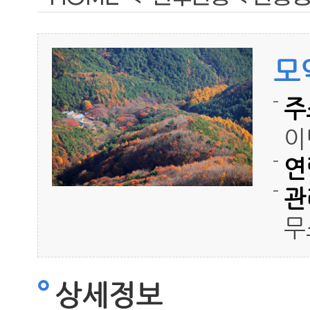
모
주
이
연
관
무
상세정보