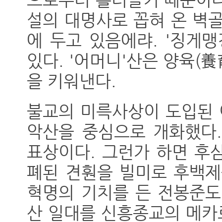
설의 대명사로 꼽혀 온 벽
에 두고 있음에랴. '징게
있다. '어머니'산은 양육(養
을 키워낸다.
불교의 미륵사상이 도입된 
악산을 중심으로 개화했다.
표상이다. 그런가 하면 후
폐된 견훤을 빌미로 후백제
혁명의 기치를 든 전봉준도
산 일대를 신흥종교의 메카