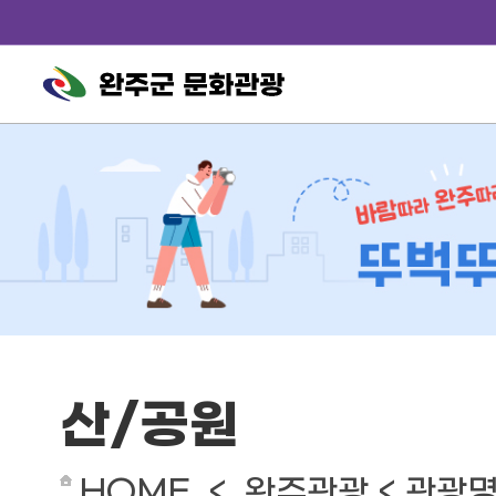
완주군 문화관광
산/공원
HOME < 완주관광 < 관광명