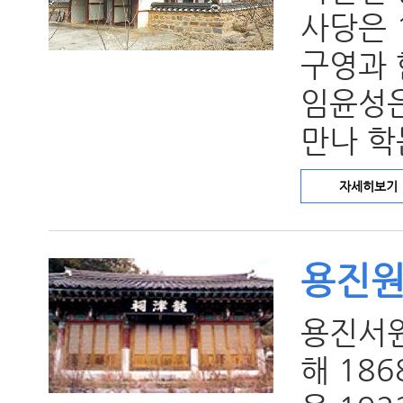
사당은 
구영과 
임윤성은
만나 학
자세히보기
용진
용진서
해 18