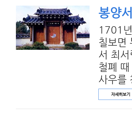
봉양
1701
칠보면 
서 최서
철폐 때
사우를 
자세히보기