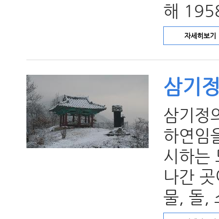
해 19
자세히보기
삼기
삼기정의
하연임을
시하는 
나간 곳
물, 돌,