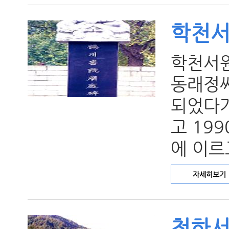
학천
학천서원
동래정씨
되었다가
고 19
에 이르
자세히보기
청하