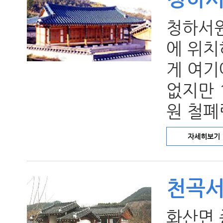
청하서원
에 위치
게 여기
없지만 
원 철폐
자세히보기
천곡
화산면 