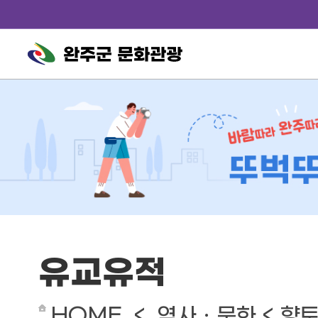
완주군 문화관광
유교유적
HOME < 역사ㆍ문화 < 향