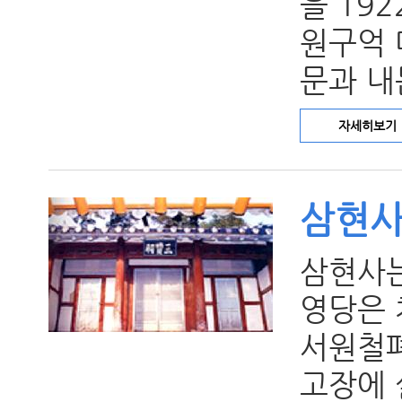
을 19
원구억 
문과 내
자세히보기
삼현
삼현사
영당은 
서원철폐
고장에 