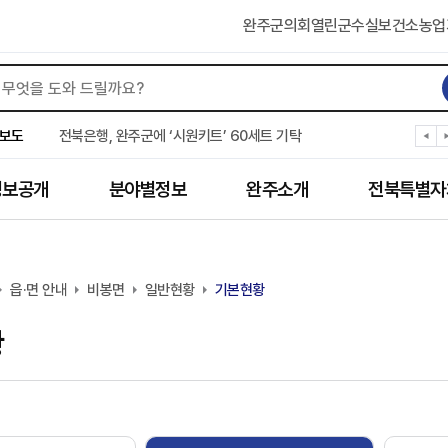
완주군의회
열린군수실
보건소
농업
완주군 “여름휴가철 청소년 안전 지킨다”
완주 청소년, 삼성 임직원 만나 미래 진로 그린다
보도
전북은행, 완주군에 ‘시원키트’ 60세트 기탁
㈜새눈, 완주군에 성금 1,000만 원 기탁
완주 봉동읍, 희망나눔가게·행복빨래방 만족도 조사
정보공개
분야별정보
완주소개
전북특별자
유희태 완주군수, 친환경 농업인 현장 목소리 경청
완주 미래라이온스, 경로당 냉장고 후원
“일터에서 찾은 자신감” 완주군 장애인일자리 활발
완주군, 파크골프장 운영 정비… “공정한 환경 조성”
읍·면 안내
완주 이서면, 홀몸 남성 위한 ‘이서천사 요리교실’
비봉면
일반현황
기본현황
황