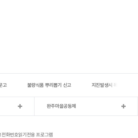
문고
불량식품 뿌리뽑기 신고
지진발생시 옥외대피소 
완주마을공동체
요전화번호
읽기전용 프로그램