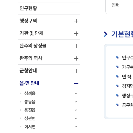
연혁
인구현황
행정구역
기본현
기관 및 단체
완주의 상징물
인구수(
완주의 역사
가구수(
군청안내
면 적:
읍·면 안내
경지면적
삼례읍
행정구
봉동읍
공무원
용진읍
상관면
이서면