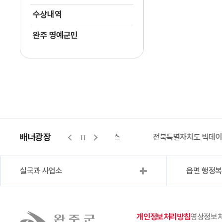
수상내역
완주 명예군민
배너광장
지적측량바로처리센터
위택스
전북특별자치도 빅데
실국과 사업소
읍면 행정
개인정보처리방침
영상정보