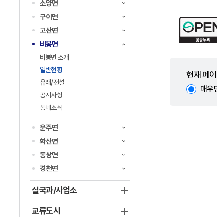
소양면
구이면
고산면
비봉면
비봉면 소개
일반현황
현재 페이
유래/전설
매우
공지사항
동네소식
운주면
화산면
동상면
경천면
실국과/사업소
교류도시