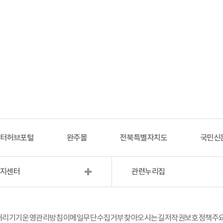
이터허브포털
완주몰
전북특별자치도
국민신
복지센터
관련누리집
처리기기운영관리방침
이메일무단수집거부
찾아오시는길
저작권보호정책
주