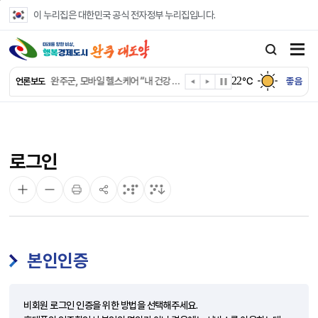
본문 바로가기
이 누리집은 대한민국 공식 전자정부 누리집입니다.
완주군, ‘수의계약 총량제’ 개편 운영
완주군 청소년, 초록우산 지원으로 치과 치료
완주군, 읍·면별 의료 환경 다각도 진단한다
22
완주군, 모바일 헬스케어 “내 건강 변화 직접 확인”
℃
좋음
언론보도
완주군 “여름휴가철 청소년 안전 지킨다”
완주 청소년, 삼성 임직원 만나 미래 진로 그린다
전북은행, 완주군에 ‘시원키트’ 60세트 기탁
㈜새눈, 완주군에 성금 1,000만 원 기탁
로그인
완주 봉동읍, 희망나눔가게·행복빨래방 만족도 조사
유희태 완주군수, 친환경 농업인 현장 목소리 경청
본인인증
비회원 로그인 인증을 위한 방법을 선택해주세요.