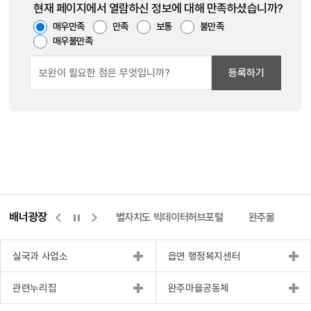
현재 페이지에서 열람하신 정보에 대해 만족하셨습니까?
매우만족
만족
보통
불만족
매우불만족
등록하기
배너광장
센터
위택스
전북특별자치도 빅데이터허브포털
완주몰
전
실국과 사업소
읍면 행정복지센터
관련누리집
완주마을공동체