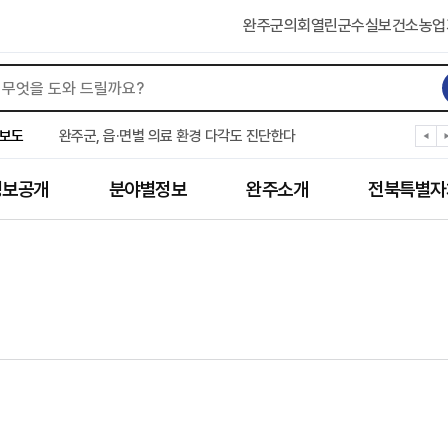
완주군의회
열린군수실
보건소
농업
완주군, ‘수의계약 총량제’ 개편 운영
완주군 청소년, 초록우산 지원으로 치과 치료
보도
완주군, 읍·면별 의료 환경 다각도 진단한다
완주군, 모바일 헬스케어 “내 건강 변화 직접 확인”
완주군 “여름휴가철 청소년 안전 지킨다”
정보공개
분야별정보
완주소개
전북특별자
완주 청소년, 삼성 임직원 만나 미래 진로 그린다
전북은행, 완주군에 ‘시원키트’ 60세트 기탁
㈜새눈, 완주군에 성금 1,000만 원 기탁
완주 봉동읍, 희망나눔가게·행복빨래방 만족도 조사
유희태 완주군수, 친환경 농업인 현장 목소리 경청