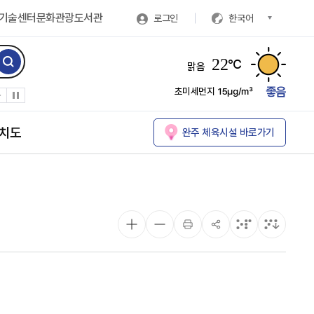
기술센터
문화관광
도서관
로그인
한국어
22
℃
맑음
좋음
초미세먼지
15㎍/㎥
치도
완주 체육시설 바로가기