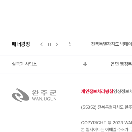
배너광장
지적측량바로처리센터
위택스
전북특별자치도 빅데
실국과 사업소
읍면 행정
개인정보처리방침
영상정보
(55352) 전북특별자치도 완주
COPYRIGHT © 2023 WAN
본 웹사이트는 이메일 주소가 