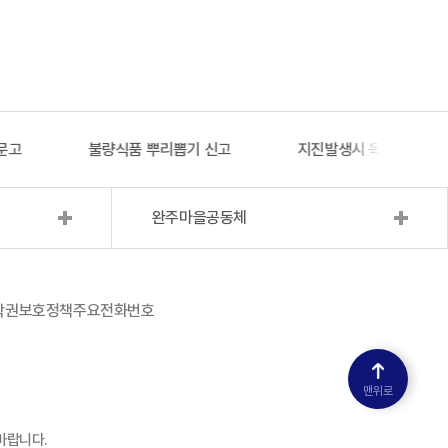
문고
불량식품 뿌리뽑기 신고
지진발생시 옥외대피소 
완주마을공동체
작권보호정책
주요전화번호
맨위로
바랍니다.