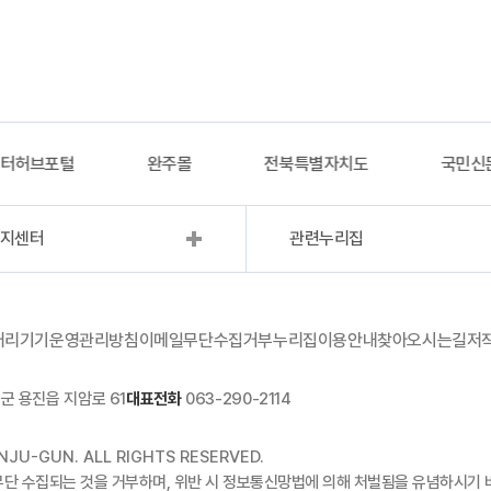
이터허브포털
완주몰
전북특별자치도
국민신
복지센터
관련누리집
처리기기운영관리방침
이메일무단수집거부
누리집이용안내
찾아오시는길
저
군 용진읍 지암로 61
대표전화
063-290-2114
JU-GUN. ALL RIGHTS RESERVED.
무단 수집되는 것을 거부하며, 위반 시 정보통신망법에 의해 처벌됨을 유념하시기 