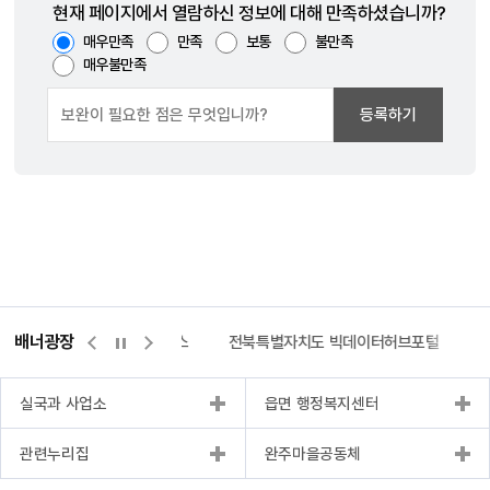
현재 페이지에서 열람하신 정보에 대해 만족하셨습니까?
매우만족
만족
보통
불만족
매우불만족
등록하기
배너광장
측량바로처리센터
위택스
전북특별자치도 빅데이터허브포털
실국과 사업소
읍면 행정복지센터
관련누리집
완주마을공동체