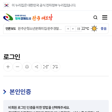
본문 바로가기
이 누리집은 대한민국 공식 전자정부 누리집입니다.
완주군민, 구이 ‘아쿠아파크 아마존’ 입장료 20% 할인
완주군, 초록우산 공모 선정… 아동가정 가전제품 지원
22
완주군청소년문화의집·완주경찰서 청소년 안전 지킨다
℃
좋음
언론보도
완주군 상관우체국 행정복지센터로 이전
완주군, 폭염 속 외국인 계근로자 안전 지킨다
완주군 법인·시설 담당 공무원 역량강화
완주군 홀몸 남성 “혼자서도 건강하게”
로그인
완주군, ‘수의계약 총량제’ 개편 운영
완주군 청소년, 초록우산 지원으로 치과 치료
완주군, 읍·면별 의료 환경 다각도 진단한다
본인인증
비회원 로그인 인증을 위한 방법을 선택해주세요.